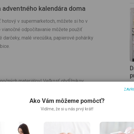
a adventného kalendára doma
ť hotový v supermarketoch, môžete si ho v
é vianočné odpočítavanie môžete použiť
é darčeky, malé vrecúška, papierové poháriky
bice.
D
p
ianočných materiálov! Veľkosť obdĺžnikov
Pr
ôzne veľké vrecká na rôzne veľké darčeky.
ZAVR
n
otlačená strana bola na vonkajšej strane.
pr
Ako Vám môžeme pomôcť?
 látku otočte naruby, aby steh už nebol
V
Vidíme, že si u nás prvý krát!
p
 na ne peknú mašľu!