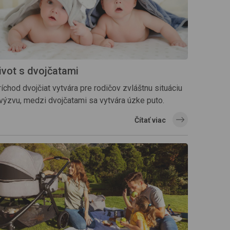
ivot s dvojčatami
íchod dvojčiat vytvára pre rodičov zvláštnu situáciu
 výzvu, medzi dvojčatami sa vytvára úzke puto.
Čítať viac