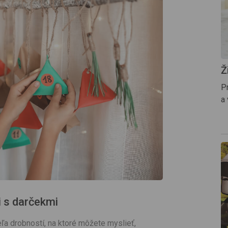
Ž
Pr
a
i s darčekmi
ľa drobností, na ktoré môžete myslieť,