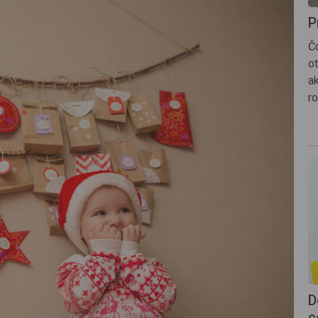
P
Č
o
a
ro
D
c