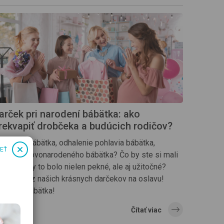
arček pri narodení bábätka: ako
rekvapiť drobčeka a budúcich rodičov?
ivítanie bábätka, odhalenie pohlavia bábätka,
IEŤ
ávšteva novonarodeného bábätka? Čo by ste si mali
iniesť, aby to bolo nielen pekné, ale aj užitočné?
yberte si z našich krásnych darčekov na oslavu!
ríchodu bábätka!
Čítať viac