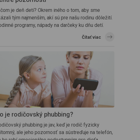
 čom je deň detí? Okrem iného o tom, aby sme
ázali tým najmenším, akí sú pre našu rodinu dôležití.
odinné programy, nápady na darčeky ku dňu detí.
Čítať viac
o je rodičovský phubbing?
dičovský phubbing je jav, keď je rodič fyzicky
ítomný, ale jeho pozornosť sa sústreďuje na telefón,
o ho robí emocionálne nedostupným pre dieťa.