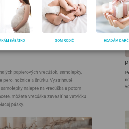
a ukladanie malých prekvapení pred Vianocami.
na ne nalepte vianočný papier a potom ich
 úhľadne rozložiť na podnos alebo prilepiť na
AKÁM BÁBÄTKO
SOM RODIČ
HĽADÁM DARČ
P
malých papierových vrecúšok, samolepky,
P
ne
ne pero, nožnice a šnúrku. Vystrihnuté
ve
o samolepky nalepte na vrecúška a potom
hcete, môžete vrecúška zavesiť na vetvičku
iacej pásky.