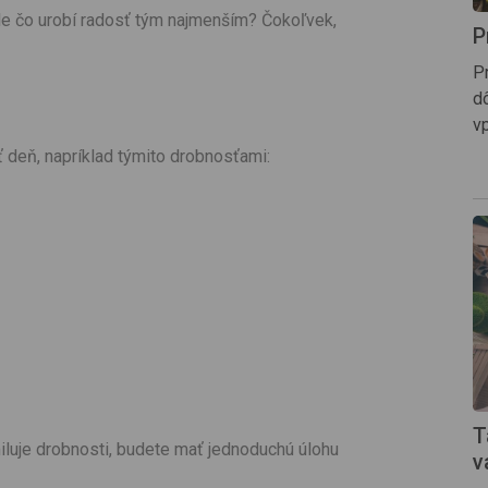
Ale čo urobí radosť tým najmenším? Čokoľvek,
P
P
dô
vp
 deň, napríklad týmito drobnosťami:
T
iluje drobnosti, budete mať jednoduchú úlohu
v