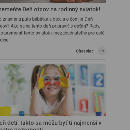
remeňte Deň otcov na rodinný sviatok!
o znamená puto bábätka a otca a o čom je Deň
tcov? Ako sa na tento deň pripraviť s deťmi? Rady,
ko premeniť tento sviatok n nezabudnuteľný pre celú
dinu.
Čítať viac
eň detí: takto sa môžu byť tí najmenší v
entre pozornosti