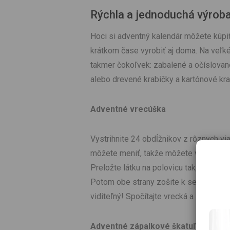
Rýchla a jednoduchá výrob
Hoci si adventný kalendár môžete kúpi
krátkom čase vyrobiť aj doma. Na veľk
takmer čokoľvek: zabalené a očíslovan
alebo drevené krabičky a kartónové kra
Adventné vrecúška
Vystrihnite 24 obdĺžnikov z rôznych v
môžete meniť, takže môžete vytvoriť r
Preložte látku na polovicu tak, aby nep
Potom obe strany zošite k sebe a potom
viditeľný! Spočítajte vrecká a zaviažte
Adventné zápalkové škatuľky