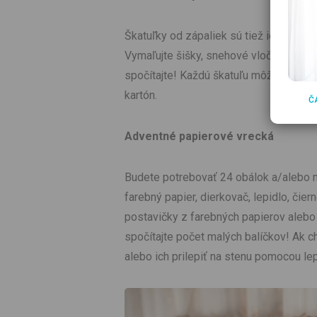
Škatuľky od zápaliek sú tiež ideálne n
Vymaľujte šišky, snehové vločky alebo 
spočítajte! Každú škatuľu môžete potom
kartón.
Č
Adventné papierové vrecká
Budete potrebovať 24 obálok a/alebo 
farebný papier, dierkovač, lepidlo, čier
postavičky z farebných papierov aleb
spočítajte počet malých balíčkov! Ak c
alebo ich prilepiť na stenu pomocou lep