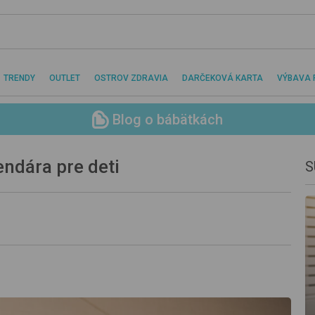
TRENDY
OUTLET
OSTROV ZDRAVIA
DARČEKOVÁ KARTA
VÝBAVA 
Blog o bábätkách
ndára pre deti
S