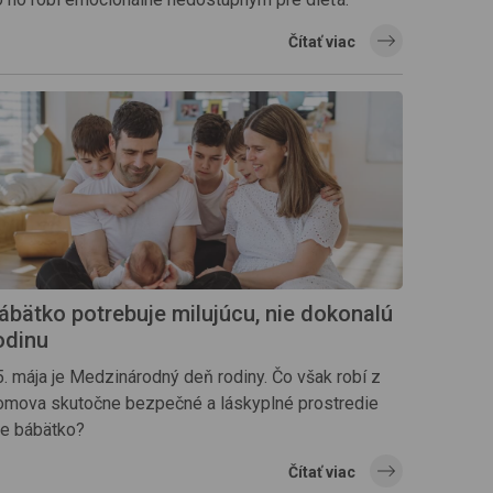
Čítať viac
ábätko potrebuje milujúcu, nie dokonalú
odinu
5. mája je Medzinárodný deň rodiny. Čo však robí z
omova skutočne bezpečné a láskyplné prostredie
re bábätko?
Čítať viac