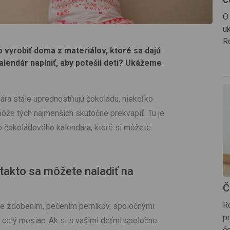
O
uk
R
 vyrobiť doma z materiálov, ktoré sa dajú
lendár naplniť, aby potešil deti? Ukážeme
ára stále uprednostňujú čokoládu, niekoľko
ôže tých najmenších skutočne prekvapiť. Tu je
ho čokoládového kalendára, ktoré si môžete
 takto sa môžete naladiť na
Č
Ro
ože zdobením, pečením perníkov, spoločnými
pr
 celý mesiac. Ak si s vašimi deťmi spoločne
č