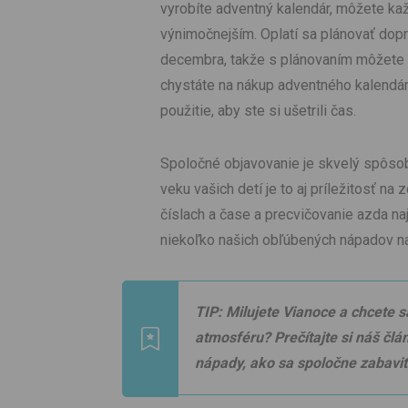
vyrobíte adventný kalendár, môžete ka
výnimočnejším. Oplatí sa plánovať dop
decembra, takže s plánovaním môžete 
chystáte na nákup adventného kalendár
použitie, aby ste si ušetrili čas.
Spoločné objavovanie je skvelý spôsob 
veku vašich detí je to aj príležitosť na
číslach a čase a precvičovanie azda najť
niekoľko našich obľúbených nápadov na
TIP: Milujete Vianoce a chcete s
atmosféru? Prečítajte si náš čl
nápady, ako sa spoločne zabaviť