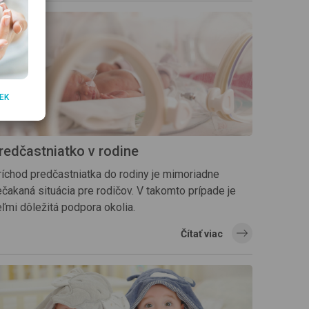
EK
redčastniatko v rodine
ríchod predčastniatka do rodiny je mimoriadne
čakaná situácia pre rodičov. V takomto prípade je
ľmi dôležitá podpora okolia.
Čítať viac