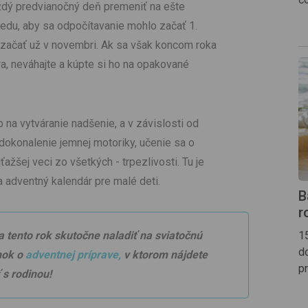
ždý predvianočný deň premeniť na ešte
redu, aby sa odpočítavanie mohlo začať 1.
začať už v novembri. Ak sa však koncom roka
a, neváhajte a kúpte si ho na opakované
na vytváranie nadšenie, a v závislosti od
 zdokonalenie jemnej motoriky, učenie sa o
ažšej veci zo všetkých - trpezlivosti. Tu je
 adventný kalendár pre malé deti.
B
r
1
a tento rok skutočne naladiť na sviatočnú
d
ánok o
adventnej príprave,
v ktorom nájdete
p
 s rodino
u!