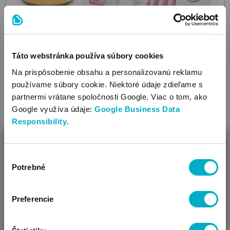
Táto webstránka používa súbory cookies
Na prispôsobenie obsahu a personalizovanú reklamu
VTECH
používame súbory cookie. Niektoré údaje zdieľame s
VM5254
elektronická opatrovateľka s kamerou
partnermi vrátane spoločnosti Google. Viac o tom, ako
117.49
€
Google využíva údaje:
Google Business Data
Responsibility
.
ZAVRIEŤ
Výber
Ako Vám môžeme pomôcť?
Potrebné
súhlasu
Vidíme, že si u nás prvý krát!
Preferencie