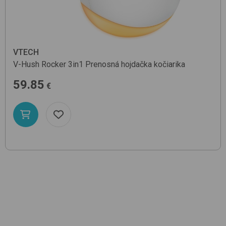
VTECH
V-Hush Rocker 3in1
Prenosná hojdačka kočiarika
59.85
€