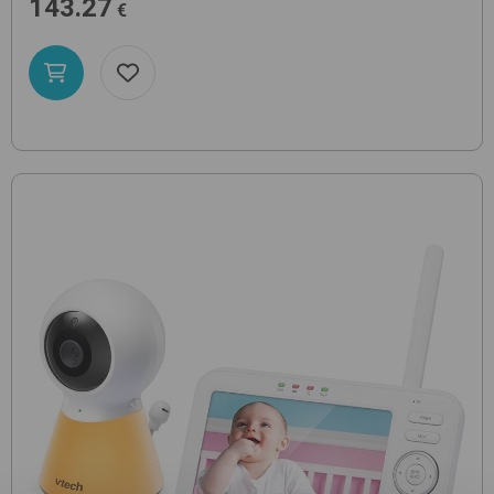
143.27
€