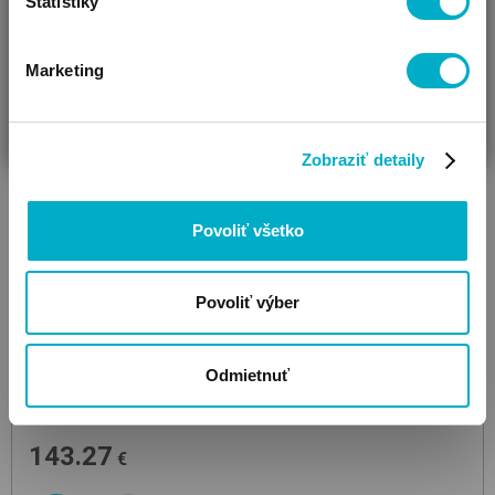
Štatistiky
Marketing
ČAKÁM BÁBÄTKO
SOM RODIČ
HĽADÁM DARČEK
Zobraziť detaily
Povoliť všetko
Povoliť výber
Odmietnuť
VTECH
VM5367
elektronická opatrovateľka s kamerou
143.27
€