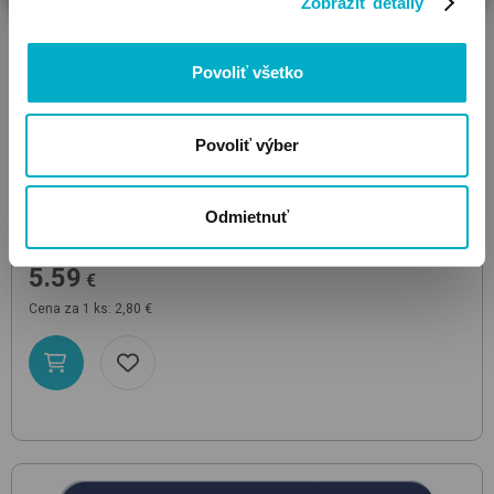
Zobraziť detaily
Povoliť všetko
Povoliť výber
VARTA
Odmietnuť
High Energy D (góliát) 2 ks
batéria
5.59
€
Cena za 1 ks: 2,80 €