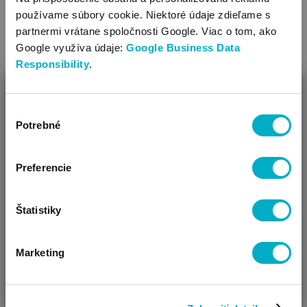
používame súbory cookie. Niektoré údaje zdieľame s
1.71
€
partnermi vrátane spoločnosti Google. Viac o tom, ako
Cena za 1 ks: 1,71 €
Google využíva údaje:
Google Business Data
Responsibility
.
ZAVRIEŤ
Výber
Ako Vám môžeme pomôcť?
Potrebné
súhlasu
Vidíme, že si u nás prvý krát!
Preferencie
Štatistiky
Marketing
ČAKÁM BÁBÄTKO
SOM RODIČ
HĽADÁM DARČEK