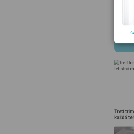
Ďalš
Č
Tretí tri
každá te