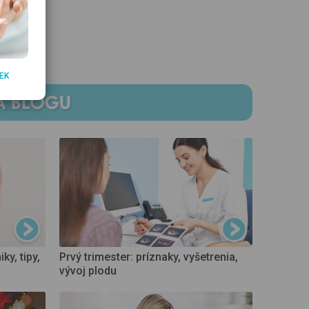
EK
ky, tipy,
Prvý trimester: príznaky, vyšetrenia,
vývoj plodu