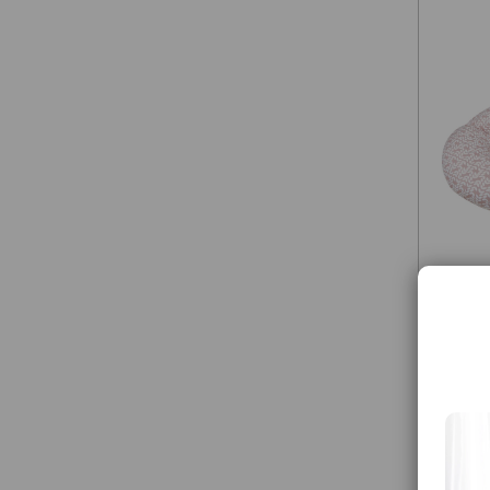
MOTH
Sleepy
Pink C
mamič
72.9