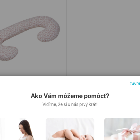
ZAVR
ERHOOD
-C Maternity Support Pillow
Ako Vám môžeme pomôcť?
lassic New
vankúš pre
ky
Vidíme, že si u nás prvý krát!
5
€