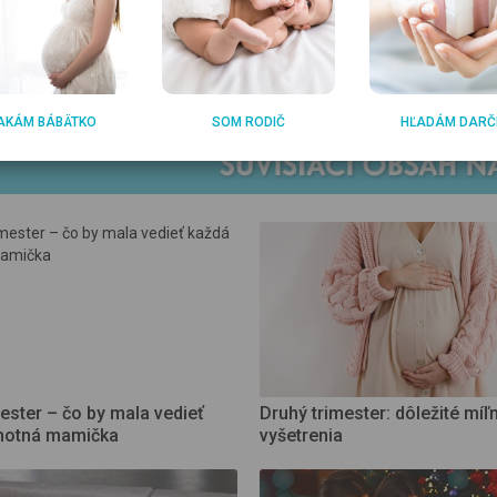
ie farby: 4
AKÁM BÁBÄTKO
SOM RODIČ
HĽADÁM DARČ
mester – čo by mala vedieť
Druhý trimester: dôležité míľni
hotná mamička
vyšetrenia