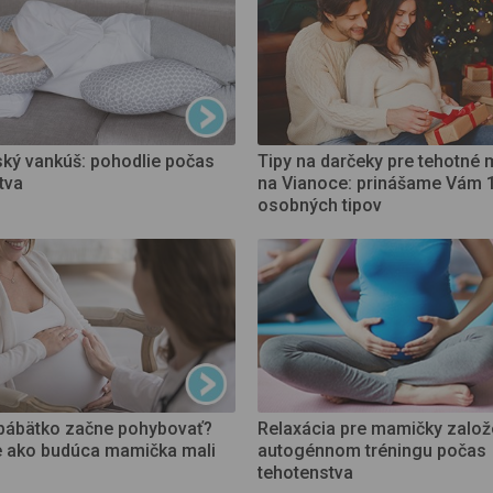
ký vankúš: pohodlie počas
Tipy na darčeky pre tehotné
tva
na Vianoce: prinášame Vám 
osobných tipov
bábätko začne pohybovať?
Relaxácia pre mamičky založ
e ako budúca mamička mali
autogénnom tréningu počas
tehotenstva