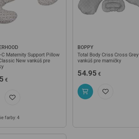
ERHOOD
BOPPY
-C Maternity Support Pillow
Total Body
Criss Cross Grey
Classic New
vankúš pre
vankúš pre mamičky
ky
54.95
€
5
€
ie farby: 4