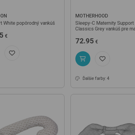
DON
MOTHERHOOD
t
White
popôrodný vankúš
Sleepy-C Maternity Support 
Classics Grey
vankúš pre m
5
€
72.95
€
Ďalšie farby: 4