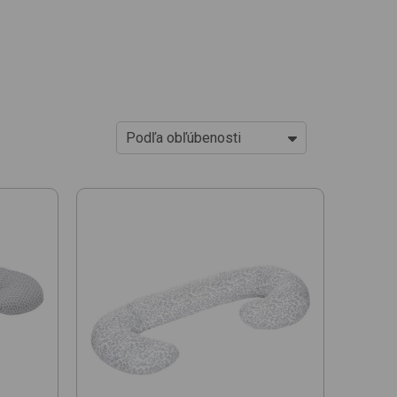
Podľa obľúbenosti
Od najlacnejších
Od najdrahších
Podľa obľúbenosti
Novinky
Od najlacnejšej jed. ceny
Od najdrahšej jed. ceny
Podľa názvu (A-Z)