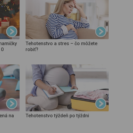
 mamičky
Tehotenstvo a stres – čo môžete
10
robiť?
ená na
Tehotenstvo týždeň po týždni