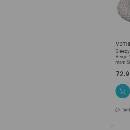
MOTH
Sleepy
Beige 
mamič
72.9
Ďalš