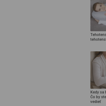
Tehotens
tehotens
Kedy sa 
Čo by st
vedieť