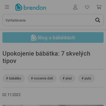
Blog o bábätkách
Upokojenie bábätka: 7 skvelých
tipov
#
bábätko
#
nosenie detí
#
plač
#
puto
02.11.2022