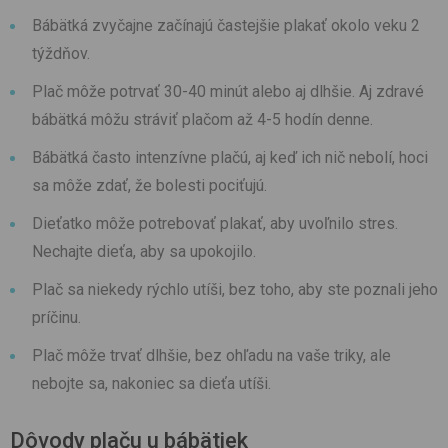
Bábätká zvyčajne začínajú častejšie plakať okolo veku 2
týždňov.
Plač môže potrvať 30-40 minút alebo aj dlhšie. Aj zdravé
bábätká môžu stráviť plačom až 4-5 hodín denne.
Bábätká často intenzívne plačú, aj keď ich nič nebolí, hoci
sa môže zdať, že bolesti pociťujú.
Dieťatko môže potrebovať plakať, aby uvoľnilo stres.
Nechajte dieťa, aby sa upokojilo.
Plač sa niekedy rýchlo utíši, bez toho, aby ste poznali jeho
príčinu.
Plač môže trvať dlhšie, bez ohľadu na vaše triky, ale
nebojte sa, nakoniec sa dieťa utíši.
Dôvody plaču u bábätiek