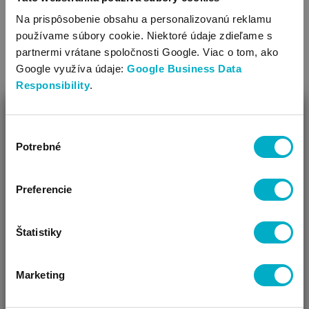
Na prispôsobenie obsahu a personalizovanú reklamu
#
bábätko
#
nosenie detí
#
plač
#
puto
používame súbory cookie. Niektoré údaje zdieľame s
partnermi vrátane spoločnosti Google. Viac o tom, ako
SÚVISIACE ČLÁNKY
Google využíva údaje:
Google Business Data
Responsibility
.
ZAVRIEŤ
Výber
Ako Vám môžeme pomôcť?
Potrebné
súhlasu
Vidíme, že si u nás prvý krát!
Preferencie
Emocionálna realita prvých dní s
Štatistiky
novorodencom
Aká je emocionálna realita prvých dní s bábätkom?
Marketing
Rodičovská ostražitosť, zodpovednosť, blízkosť a dôležitosť
ČAKÁM BÁBÄTKO
SOM RODIČ
HĽADÁM DARČEK
vytvárania puto.