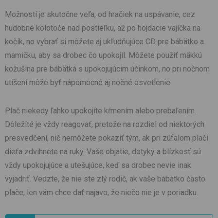
Možností je skutočne veľa, od hračiek na uspávanie, cez
hudobné kolotoče nad postieľku, až po hojdacie vajíčka na
kočík, no vybrať si môžete aj ukľudňujúce CD pre bábätko a
mamičku, aby sa drobec čo upokojil. Môžete použiť mäkkú
kožušina pre bábätká s upokojujúcim účinkom, no pri nočnom
utíšení môže byť nápomocné aj nočné osvetlenie.
Plač niekedy ľahko upokojíte kŕmením alebo prebaľením.
Dôležité je vždy reagovať, pretože na rozdiel od niektorých
presvedčení, nič nemôžete pokaziť tým, ak pri zúfalom plači
dieťa zdvihnete na ruky. Vaše objatie, dotyky a blízkosť sú
vždy upokojujúce a utešujúce, keď sa drobec nevie inak
vyjadriť. Vedzte, že nie ste zlý rodič, ak vaše bábätko často
plače, len vám chce dať najavo, že niečo nie je v poriadku.