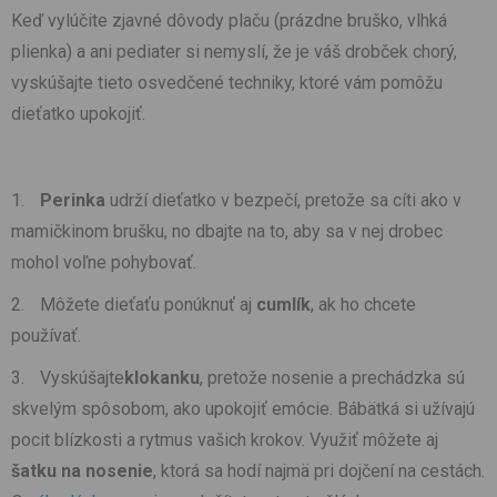
Keď vylúčite zjavné dôvody plaču (prázdne bruško, vlhká
plienka) a ani pediater si nemyslí, že je váš drobček chorý,
vyskúšajte tieto osvedčené techniky, ktoré vám pomôžu
dieťatko upokojiť.
Perinka
udrží dieťatko v bezpečí, pretože sa cíti ako v
mamičkinom brušku, no dbajte na to, aby sa v nej drobec
mohol voľne pohybovať.
Môžete dieťaťu ponúknuť aj
cumlík
, ak ho chcete
používať.
Vyskúšajte
klokanku
, pretože nosenie a prechádzka sú
skvelým spôsobom, ako upokojiť emócie. Bábätká si užívajú
pocit blízkosti a rytmus vašich krokov. Využiť môžete aj
šatku na nosenie
, ktorá sa hodí najmä pri dojčení na cestách.