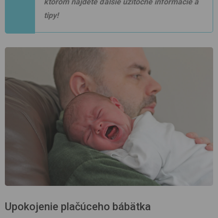
ktorom nájdete ďalšie užitočné informácie a
tipy!
Upokojenie plačúceho bábätka