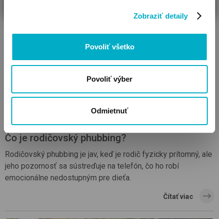
Zobraziť detaily
Čítať viac
Povoliť všetko
Povoliť výber
Odmietnuť
Čo je rodičovský phubbing?
Rodičovský phubbing je jav, keď je rodič fyzicky prítomný, ale
jeho pozornosť sa sústreďuje na telefón, čo ho robí
emocionálne nedostupným pre dieťa.
Čítať viac