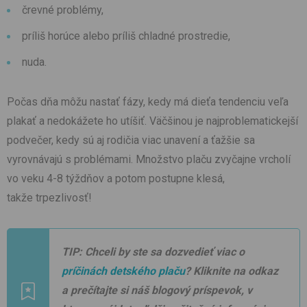
črevné problémy,
príliš horúce alebo príliš chladné prostredie,
nuda.
Počas dňa môžu nastať fázy, kedy má dieťa tendenciu veľa
plakať a nedokážete ho utíšiť. Väčšinou je najproblematickejší
podvečer, kedy sú aj rodičia viac unavení a ťažšie sa
vyrovnávajú s problémami. Množstvo plaču zvyčajne vrcholí
vo veku 4-8 týždňov a potom postupne klesá,
takže trpezlivosť!
TIP: Chceli by ste sa dozvedieť viac o
príčinách detského plaču
? Kliknite na odkaz
a prečítajte si náš blogový príspevok, v