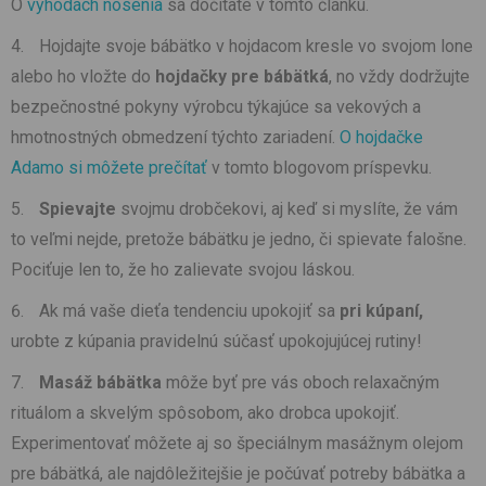
O
výhodách nosenia
sa dočítate v tomto článku.
Hojdajte svoje bábätko v hojdacom kresle vo svojom lone
alebo ho vložte do
hojdačky
pre bábätká
, no vždy dodržujte
bezpečnostné pokyny výrobcu týkajúce sa vekových a
hmotnostných obmedzení týchto zariadení.
O hojdačke
Adamo si môžete prečítať
v tomto blogovom príspevku.
Spievajte
svojmu drobčekovi, aj keď si myslíte, že vám
to veľmi nejde, pretože bábätku je jedno, či spievate falošne.
Pociťuje len to, že ho zalievate svojou láskou.
Ak má vaše dieťa tendenciu upokojiť sa
pri kúpaní,
urobte z kúpania pravidelnú súčasť upokojujúcej rutiny!
Masáž bábätka
môže byť pre vás oboch relaxačným
rituálom a skvelým spôsobom, ako drobca upokojiť.
Experimentovať môžete aj so špeciálnym masážnym olejom
pre bábätká, ale najdôležitejšie je počúvať potreby bábätka a