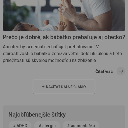
Prečo je dobré, ak bábätko prebaľuje aj otecko?
Ani otec by si nemal nechať ujsť prebaľovanie! V
starostlivosti o bábätko zohráva veľmi dôležitú úlohu a tieto
príležitosti sú skvelou možnosťou na zblíženie.
Čítať viac
NAČÍTAŤ ĎALŠIE ČLÁNKY
Najobľúbenejšie štítky
#
ADHD
#
alergia
#
autosedačka