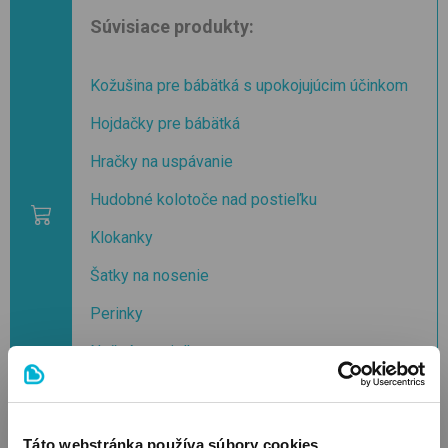
Súvisiace produkty:
Kožušina pre bábätká s upokojujúcim účinkom
Hojdačky pre bábätká
Hračky na uspávanie
Hudobné kolotoče nad postieľku
Klokanky
Šatky na nosenie
Perinky
Nočné svetielka
Cumlíky
Táto webstránka používa súbory cookies