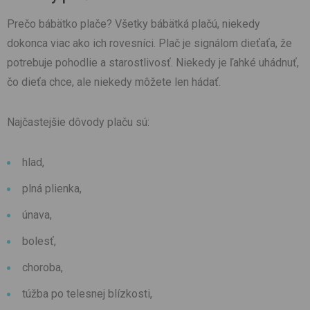
Prečo bábätko plače? Všetky bábätká plačú, niekedy
dokonca viac ako ich rovesníci. Plač je signálom dieťaťa, že
potrebuje pohodlie a starostlivosť. Niekedy je ľahké uhádnuť,
čo dieťa chce, ale niekedy môžete len hádať.
Najčastejšie dôvody plaču sú:
hlad,
plná plienka,
únava,
bolesť,
choroba,
túžba po telesnej blízkosti,