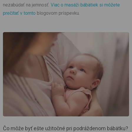
nezabúdať na jemnosť.
Viac o masáži bábätiek si môžete
prečítať v tomto
blogovom príspevku.
Čo môže byť ešte užitočné pri podráždenom bábätku?