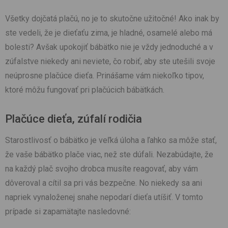
Všetky dojčatá plačú, no je to skutočne užitočné! Ako inak by
ste vedeli, že je dieťaťu zima, je hladné, osamelé alebo má
bolesti? Avšak upokojiť bábätko nie je vždy jednoduché a v
zúfalstve niekedy ani neviete, čo robiť, aby ste utešili svoje
neúprosne plačúce dieťa. Prinášame vám niekoľko tipov,
ktoré môžu fungovať pri plačúcich bábätkách.
Plačúce dieťa, zúfalí rodičia
Starostlivosť o bábätko je veľká úloha a ľahko sa môže stať,
že vaše bábätko plače viac, než ste dúfali. Nezabúdajte, že
na každý plač svojho drobca musíte reagovať, aby vám
dôveroval a cítil sa pri vás bezpečne. No niekedy sa ani
napriek vynaloženej snahe nepodarí dieťa utíšiť. V tomto
prípade si zapamätajte nasledovné: