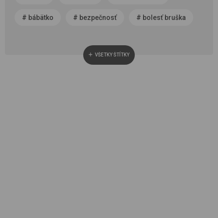
#
bábätko
#
bezpečnosť
#
bolesť bruška
#
byť rodičom
#
čerstvý vzduch
VŠETKY ŠTÍTKY
#
cestovanie
#
chôdza, vývoj chodidla
#
choroba
#
cisársky rez
#
darček
#
detská autosedačka
#
detská izba
#
detská obuv
#
dieťa v spoločnosti
#
dojčenie
#
domáce zviera
#
dvojčatá
#
fašiangy
#
fotenie
#
horúčka
#
hra
#
hygiena
#
kalkulačka
#
kočík
#
kresielko na odpočívanie
#
kŕmenie