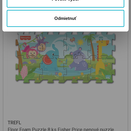
Odmietnuť
TREFL
Floor Foam Puzzle 8 ks
Fisher Price
penové puzzle