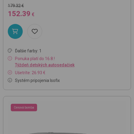
179.32 €
152.39
€
Ďalšie farby: 1
Ponuka platí do 16.8.!
Týždeň detských autosedačiek
Ušetríte: 26.93 €
Systém pripojenia Isofix
Cenová bomba