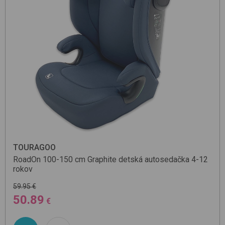
TOURAGOO
RoadOn 100-150 cm
Graphite
detská autosedačka 4-12
rokov
59.95 €
50.89
€