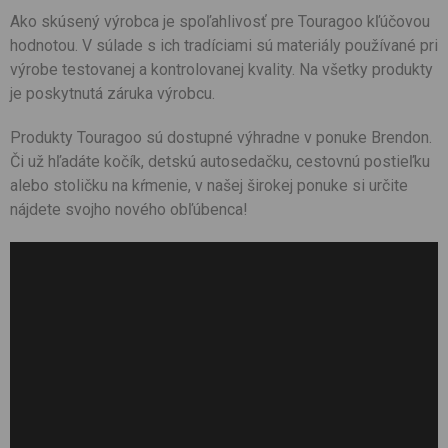
Ako skúsený výrobca je spoľahlivosť pre Touragoo kľúčovou
hodnotou. V súlade s ich tradíciami sú materiály používané pri
výrobe testovanej a kontrolovanej kvality. Na všetky produkty
je poskytnutá záruka výrobcu.
Produkty Touragoo sú dostupné výhradne v ponuke Brendon.
Či už hľadáte kočík, detskú autosedačku, cestovnú postieľku
alebo stoličku na kŕmenie, v našej širokej ponuke si určite
nájdete svojho nového obľúbenca!