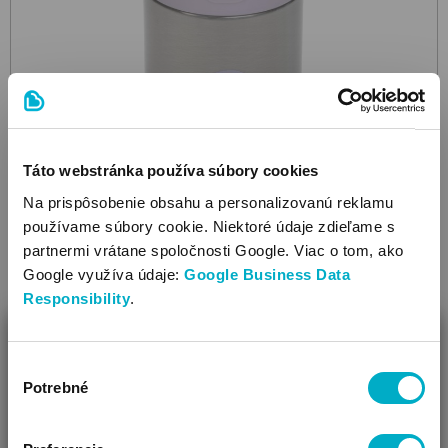
Táto webstránka používa súbory cookies
Na prispôsobenie obsahu a personalizovanú reklamu
používame súbory cookie. Niektoré údaje zdieľame s
partnermi vrátane spoločnosti Google. Viac o tom, ako
LÄSSIG
Google využíva údaje:
Google Business Data
Happy Rascals 315 ml
termoobal
Responsibility
.
18.89
€
ZAVRIEŤ
Výber
Ako Vám môžeme pomôcť?
Potrebné
súhlasu
Vidíme, že si u nás prvý krát!