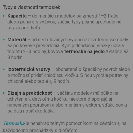
Typy a vlastnosti termosiek
Kapacita
– do menších modelov sa zmestí 1–2 fľaše
alebo poháre s výživou, väčšie typy pojmú aj celodennú
stravu pre dieťa.
Materiál
– od neizolovaných výplní cez izotermické obaly
až po kovové prevedenia. Kým jednoduché vložky udržia
teplotu 2–3 hodiny, kovová
termoska na jedlo
zvládne až
8 hodín.
Izotermické vrstvy
– obohatené o špeciálny povrch alebo
o možnosť pridať chladiacu vložku. S ňou vydržia potraviny
chladné alebo teplé aj 9 hodín.
Dizajn a praktickosť
– väčšina modelov má pútko na
uchytenie k detskému kočíku, niektoré disponujú aj
ramenným popruhom alebo menším vreckom, vďaka čomu
sa dajú nosiť ako taška.
Termoska
je nenahraditeľným pomocníkom na cestách aj na
každodenné prechádzky s dieťaťom.