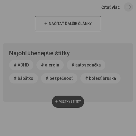
Čítať viac
NAČÍTAŤ ĎALŠIE ČLÁNKY
Najobľúbenejšie štítky
#
ADHD
#
alergia
#
autosedačka
#
bábätko
#
bezpečnosť
#
bolesť bruška
#
byť rodičom
#
čerstvý vzduch
VŠETKY ŠTÍTKY
#
cestovanie
#
chôdza, vývoj chodidla
#
choroba
#
cisársky rez
#
darček
#
detská autosedačka
#
detská izba