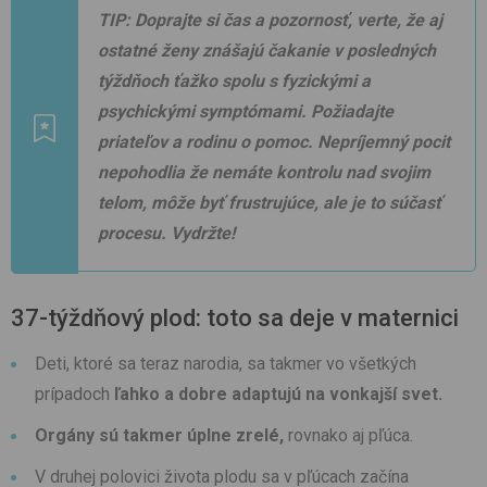
TIP: Doprajte si čas a pozornosť, verte, že aj
ostatné ženy znášajú čakanie v posledných
týždňoch ťažko spolu s fyzickými a
psychickými symptómami. Požiadajte
priateľov a rodinu o pomoc. Nepríjemný pocit
nepohodlia že nemáte kontrolu nad svojim
telom, môže byť frustrujúce, ale je to súčasť
procesu. Vydržte!
37-týždňový plod: toto sa deje v maternici
Deti, ktoré sa teraz narodia, sa takmer vo všetkých
prípadoch
ľahko a dobre adaptujú na vonkajší svet.
Orgány sú takmer úplne zrelé,
rovnako aj pľúca.
V druhej polovici života plodu sa v pľúcach začína