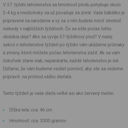
V 37. týždni tehotenstva sa hmotnosť plodu pohybuje okolo
3-4 kg a medicínsky sa už považuje za zrelé. Vaše bábätko je
pripravené na narodenie a vy sa s ním budete môcť stretnúť
niekedy v najbližších týždňoch. Čo sa ešte počas tohto
obdobia deje? Ako sa vyvíja 37-týždňový plod? V našej
sekcii o tehotenstve týždeň po týždni vám ukážeme príznaky
a zmeny, ktoré môžete počas tehotenstva zažiť. Ak sa vám
čokoľvek stane inak, nepanikárte, každé tehotenstvo je iné.
Dúfame, že vám budeme vedieť pomôcť, aby ste sa vedome
pripravili na príchod vášho dieťaťa.
Tento týždeň je vaše dieťa veľké asi ako červený melón.
Dĺžka tela: cca. 46 cm
Hmotnosť: cca. 3000 gramov