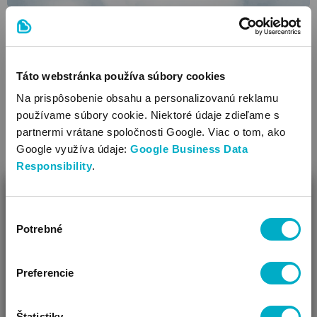
Tehotenstvo týždeň po týždni: 1. týždeň
tehotenstva
Tehotenstvo sa počíta od prvého dňa posledného
Táto webstránka používa súbory cookies
menštruačného cyklu, takže v prvom týždni tehotenstva v
skutočnosti ešte nedošlo k oplodneniu.
Na prispôsobenie obsahu a personalizovanú reklamu
používame súbory cookie. Niektoré údaje zdieľame s
Čítať viac
partnermi vrátane spoločnosti Google. Viac o tom, ako
Google využíva údaje:
Google Business Data
Responsibility
.
ZAVRIEŤ
Výber
Ako Vám môžeme pomôcť?
Potrebné
súhlasu
Vidíme, že si u nás prvý krát!
Preferencie
Tehotenstvo týždeň po týždni: 2. týždeň
tehotenstva
Štatistiky