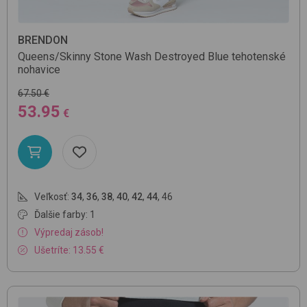
BRENDON
Queens/Skinny
Stone Wash Destroyed Blue
tehotenské
nohavice
67.50 €
53.95
€
Veľkosť:
34
,
36
,
38
,
40
,
42
,
44
,
46
Ďalšie farby: 1
Výpredaj zásob!
Ušetríte: 13.55 €