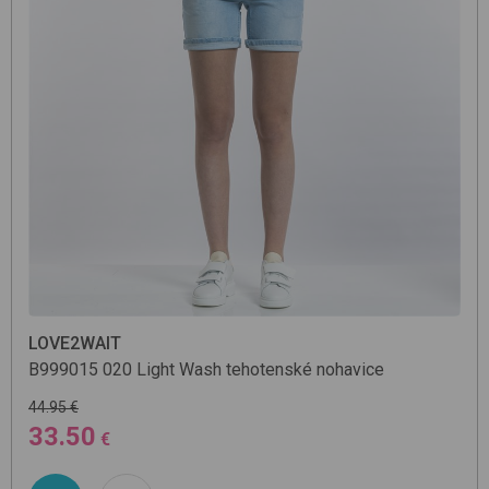
LOVE2WAIT
B999015
020 Light Wash
tehotenské nohavice
44.95 €
33.50
€