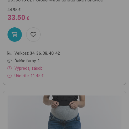
44.95 €
33.50
€
Veľkosť:
34
,
36
,
38
,
40
,
42
Ďalšie farby: 1
Výpredaj zásob!
Ušetríte: 11.45 €