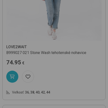
LOVE2WAIT
B999027
021 Stone Wash
tehotenské nohavice
74.95
€
Veľkosť:
36
,
38
,
40
,
42
,
44