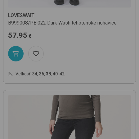
LOVE2WAIT
B999008/PE
022 Dark Wash
tehotenské nohavice
57.95
€
Veľkosť:
34
,
36
,
38
,
40
,
42