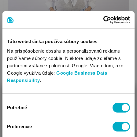
Táto webstránka používa súbory cookies
Na prispôsobenie obsahu a personalizovanú reklamu
používame súbory cookie. Niektoré údaje zdieľame s
partnermi vrátane spoločnosti Google. Viac o tom, ako
Google využíva údaje:
Google Business Data
Responsibility
.
ZAVRIEŤ
Výber
Ako Vám môžeme pomôcť?
Potrebné
súhlasu
Vidíme, že si u nás prvý krát!
LOVE2WAIT
Preferencie
B999JIP
020 Light Wash
tehotenské nohavice