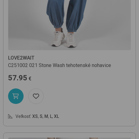
LOVE2WAIT
C251002
021 Stone Wash
tehotenské nohavice
57.95
€
Veľkosť:
XS
,
S
,
M
,
L
,
XL