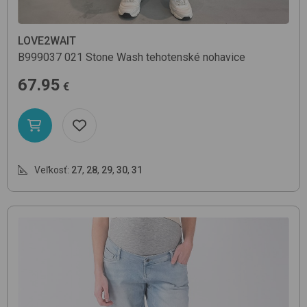
LOVE2WAIT
B999037
021 Stone Wash
tehotenské nohavice
67.95
€
Veľkosť:
27
,
28
,
29
,
30
,
31