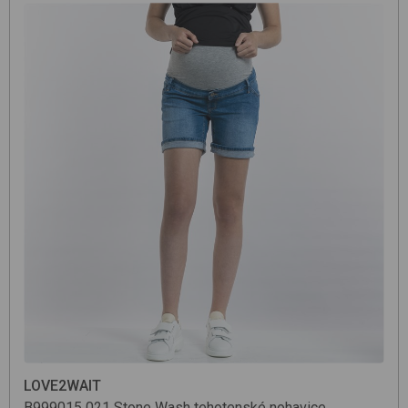
LOVE2WAIT
B999015
021 Stone Wash
tehotenské nohavice