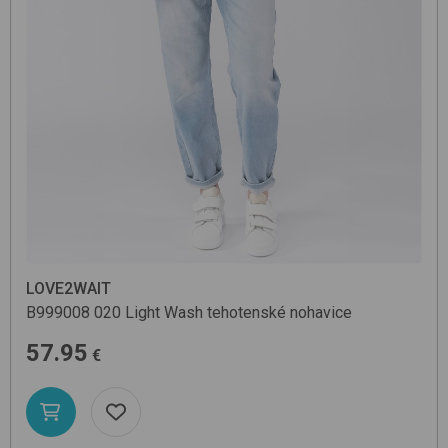
LOVE2WAIT
B999008
020 Light Wash
tehotenské nohavice
57.95
€