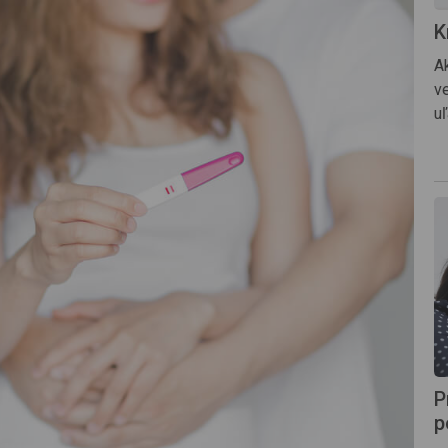
K
A
v
uľ
P
p