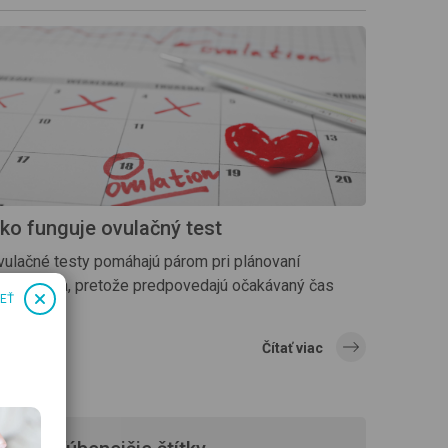
ko funguje ovulačný test
vulačné testy pomáhajú párom pri plánovaní
odičovstva, pretože predpovedajú očakávaný čas
IEŤ
ulácie.
Čítať viac