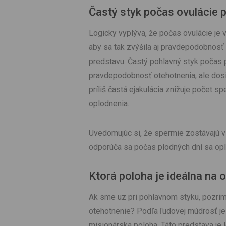
Častý styk počas ovulácie 
Logicky vyplýva, že počas ovulácie je 
aby sa tak zvýšila aj pravdepodobnosť
predstavu. Častý pohlavný styk počas 
pravdepodobnosť otehotnenia, ale dos
príliš častá ejakulácia znižuje počet s
oplodnenia.
Uvedomujúc si, že spermie zostávajú v
odporúča sa počas plodných dní sa opla
Ktorá poloha je ideálna na 
Ak sme uz pri pohlavnom styku, pozrime
otehotnenie? Podľa ľudovej múdrosť je 
misionárska poloha. Táto predstava je l