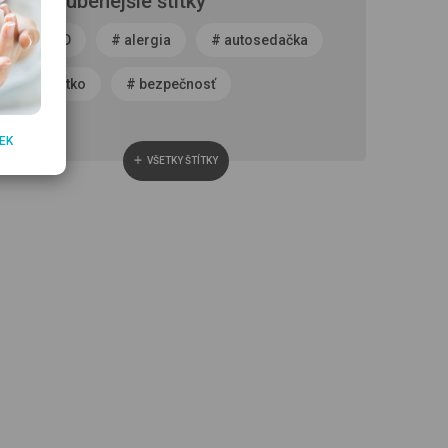
Najobľúbenejšie štítky
#
ADHD
#
alergia
#
autosedačka
#
bábätko
#
bezpečnosť
#
bolesť bruška
#
byť rodičom
EK
VŠETKY ŠTÍTKY
#
čerstvý vzduch
#
cestovanie
#
chôdza, vývoj chodidla
#
choroba
#
cisársky rez
#
darček
#
detská autosedačka
#
detská izba
#
detská obuv
#
dieťa v spoločnosti
#
dojčenie
#
domáce zviera
#
dvojčatá
#
fašiangy
#
fotenie