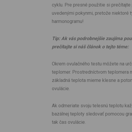
cyklu. Pre presné použitie si prečítajte
uvedenými pokynmi, pretože niektoré t
harmonogramu!
Tip: Ak vás podrobnejšie zaujíma pou
prečítajte si náš článok o tejto téme:
Okrem ovulačného testu môžete na urče
teplomer. Prostredníctvom teplomera m
základná teplota mierne klesne a potom
ovulácie.
Ak odmeriate svoju telesnú teplotu k
bazálnej teploty sledovať pomocou gr
tak čas ovulácie.