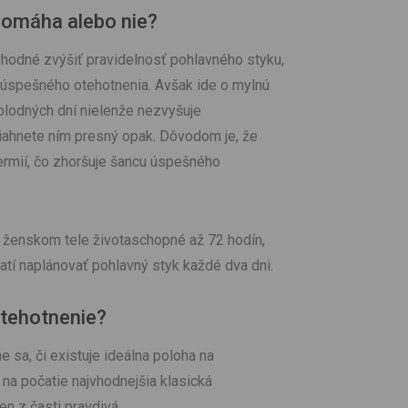
pomáha alebo nie?
vhodné zvýšiť pravidelnosť pohlavného styku,
 úspešného otehotnenia. Avšak ide o mylnú
plodných dní nielenže nezvyšuje
iahnete ním presný opak. Dôvodom je, že
permií, čo zhoršuje šancu úspešného
 ženskom tele životaschopné až 72 hodín,
tí naplánovať pohlavný styk každé dva dni.
otehotnenie?
 sa, či existuje ideálna poloha na
na počatie najvhodnejšia klasická
en z časti pravdivá.