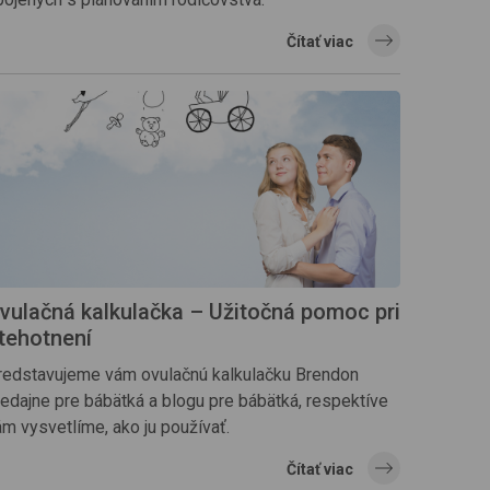
Čítať viac
vulačná kalkulačka – Užitočná pomoc pri
tehotnení
redstavujeme vám ovulačnú kalkulačku Brendon
redajne pre bábätká a blogu pre bábätká, respektíve
m vysvetlíme, ako ju používať.
Čítať viac