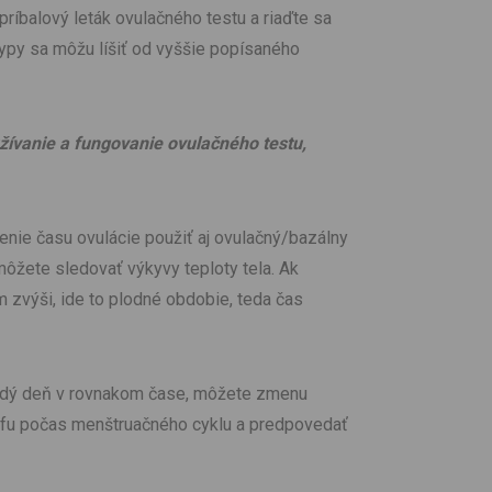
 príbalový leták ovulačného testu a riaďte sa
ypy sa môžu líšiť od vyššie popísaného
žívanie a fungovanie ovulačného testu,
nie času ovulácie použiť aj ovulačný/bazálny
ôžete sledovať výkyvy teploty tela. Ak
 zvýši, ide to plodné obdobie, teda čas
aždý deň v rovnakom čase, môžete zmenu
afu počas menštruačného cyklu a predpovedať