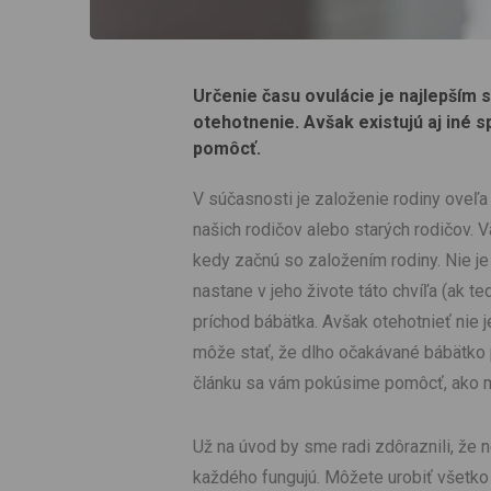
Určenie času ovulácie je najlepším 
otehotnenie. Avšak existujú aj iné 
pomôcť.
V súčasnosti je založenie rodiny oveľa
našich rodičov alebo starých rodičov. V
kedy začnú so založením rodiny. Nie je 
nastane v jeho živote táto chvíľa (ak t
príchod bábätka. Avšak otehotnieť nie 
môže stať, že dlho očakávané bábätko p
článku sa vám pokúsime pomôcť, ako 
Už na úvod by sme radi zdôraznili, že n
každého fungujú. Môžete urobiť všetko