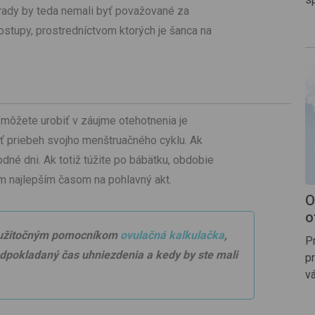
rady by teda nemali byť považované za
ostupy, prostredníctvom ktorých je šanca na
é môžete urobiť v záujme otehotnenia je
ať priebeh svojho menštruačného cyklu. Ak
odné dni. Ak totiž túžite po bábätku, obdobie
tým najlepším časom na pohlavný akt.
O
o
ť užitočným pomocníkom
ovulačná kalkulačka
,
P
dpokladaný čas uhniezdenia a kedy by ste mali
p
vá