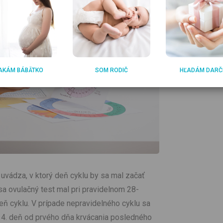
AKÁM BÁBÄTKO
SOM RODIČ
HĽADÁM DARČ
uvádza, v ktorý deň cyklu by sa mal začať
 sa ovulačný test mal pri pravidelnom 28-
eň cyklu. V prípade nepravidelného cyklu sa
14. deň od prvého dňa krvácania posledného