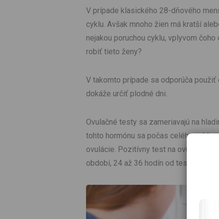
V prípade klasického 28-dňového menš
cyklu. Avšak mnoho žien má kratší aleb
nejakou poruchou cyklu, vplyvom čoho
robiť tieto ženy?
V takomto prípade sa odporúča použiť o
dokáže určiť plodné dni.
Ovulačné testy sa zameriavajú na hlad
tohto hormónu sa počas celého cyklu p
ovulácie. Pozitívny test na ovuláciu u
období, 24 až 36 hodín od testovania m