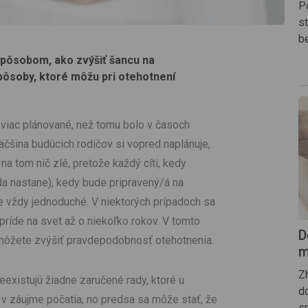
Po
s
b
spôsobom, ako zvýšiť šancu na
spôsoby, ktoré môžu pri otehotnení
 viac plánované, než tomu bolo v časoch
äčšina budúcich rodičov si vopred naplánuje,
na tom nič zlé, pretože každý cíti, kedy
eda nastane), kedy bude pripravený/á na
je vždy jednoduché. V niektorých prípadoch sa
ríde na svet až o niekoľko rokov. V tomto
D
môžete zvýšiť pravdepodobnosť otehotnenia.
m
Z
eexistujú žiadne zaručené rady, ktoré u
do
 v záujme počatia, no predsa sa môže stať, že
s