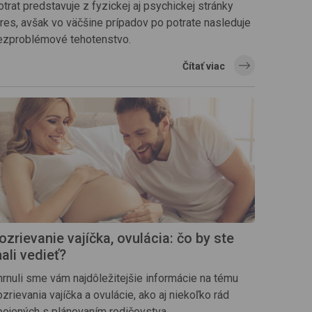
trat predstavuje z fyzickej aj psychickej stránky
tres, avšak vo väčšine prípadov po potrate nasleduje
ezproblémové tehotenstvo.
Čítať viac
ozrievanie vajíčka, ovulácia: čo by ste
ali vedieť?
hrnuli sme vám najdôležitejšie informácie na tému
zrievania vajíčka a ovulácie, ako aj niekoľko rád
pojených s plánovaním rodičovstva.