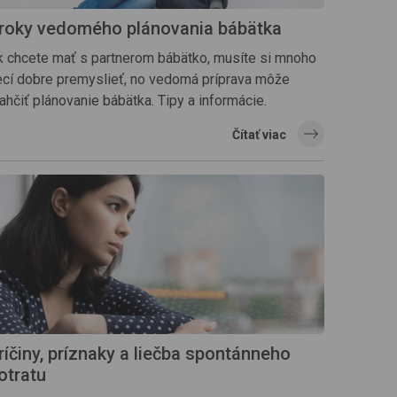
roky vedomého plánovania bábätka
k chcete mať s partnerom bábätko, musíte si mnoho
ecí dobre premyslieť, no vedomá príprava môže
ahčiť plánovanie bábätka. Tipy a informácie.
Čítať viac
ríčiny, príznaky a liečba spontánneho
otratu