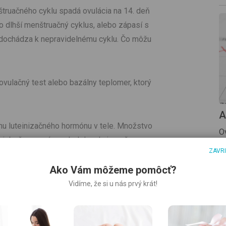
truačného cyklu spadá ovulácia na 14. deň
o dlhší menštruačný cyklus, alebo zápasí s
 dochádza k nepravidelnému cyklu. Čo môžu
vulačný test alebo bazálny teplomer, ktorý
A
inu luteinizačného hormónu v tele. Množstvo
O
riebežne mení a vrchol dosahuje počas
r
ZAVR
kazuje, že sa práve nachádzate v plodnom
ov
áte najväčšiu šancu otehotnieť.
Ako Vám môžeme pomôcť?
Vidíme, že si u nás prvý krát!