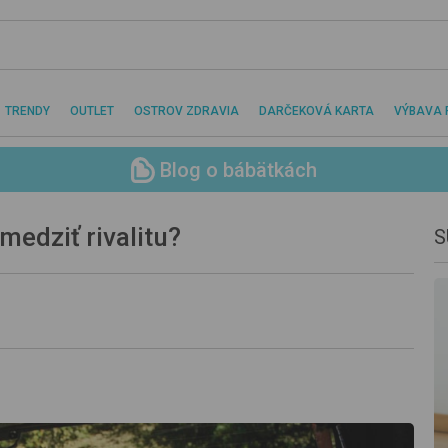
TRENDY
OUTLET
OSTROV ZDRAVIA
DARČEKOVÁ KARTA
VÝBAVA 
Blog o bábätkách
medziť rivalitu?
S