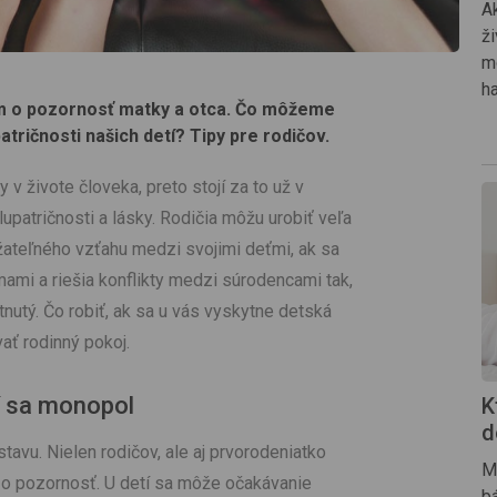
A
ž
m
h
ím o pozornosť matky a otca. Čo môžeme
patričnosti našich detí? Tipy pre rodičov.
v živote človeka, preto stojí za to už v
lupatričnosti a lásky. Rodičia môžu urobiť veľa
žateľného vzťahu medzi svojimi deťmi, ak sa
mi a riešia konflikty medzi súrodencami tak,
tnutý. Čo robiť, ak sa u vás vyskytne detská
vať rodinný pokoj.
í sa monopol
K
d
tavu. Nielen rodičov, ale aj prvorodeniatko
Ma
ť o pozornosť. U detí sa môže očakávanie
b