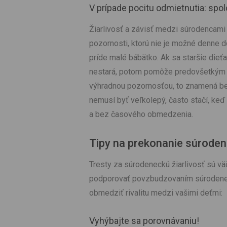
V prípade pocitu odmietnutia: spo
Žiarlivosť a závisť medzi súrodencami 
pozornosti, ktorú nie je možné denne d
príde malé bábätko. Ak sa staršie dieťa
nestará, potom pomôže predovšetkým je
výhradnou pozornosťou, to znamená b
nemusí byť veľkolepý, často stačí, keď 
a bez časového obmedzenia.
Tipy na prekonanie súrodene
Tresty za súrodeneckú žiarlivosť sú vä
podporovať povzbudzovaním súrodeneck
obmedziť rivalitu medzi vašimi deťmi:
Vyhýbajte sa porovnávaniu!