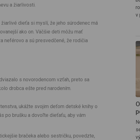
vu a žiarlivosti.
ro
v 
: žiarlivé dieťa si myslí, že jeho súrodenec má
lovanejší ako on. Väčšie deti môžu mať
za neférovo a sú presvedčené, že rodičia
adviazalo s novorodencom vzťah, preto sa
 okolo drobca ešte pred narodením.
O
otenstva, ukážte svojim deťom detské knihy o
p
vás po brušku a dovoľte dieťaťu, aby vám
N
s
tickejšie bračeka alebo sestričku, povedzte,
v