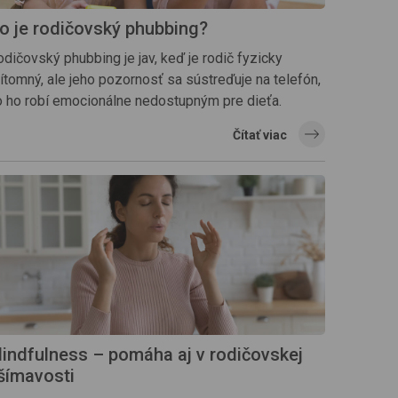
o je rodičovský phubbing?
dičovský phubbing je jav, keď je rodič fyzicky
ítomný, ale jeho pozornosť sa sústreďuje na telefón,
o ho robí emocionálne nedostupným pre dieťa.
Čítať viac
indfulness – pomáha aj v rodičovskej
šímavosti