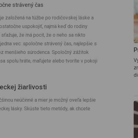
ločne strávený čas
je založená na túžbe po rodičovskej láske a
ostatočne uspokojiť, najmä keď do rodiny
 sťažuje, že má pocit, že o neho sa nikto
dna vec: spoločne strávený čas, najlepšie s
P
ez menšieho súrodenca. Spoločný zážitok
V
sa spolu hráte, maľujete alebo tvoríte v pokoji
z
d
ckej žiarlivosti
čšinou neúčinné a mier je možný oveľa lepšie
ej lásky. Skúste tieto metódy, ak chcete