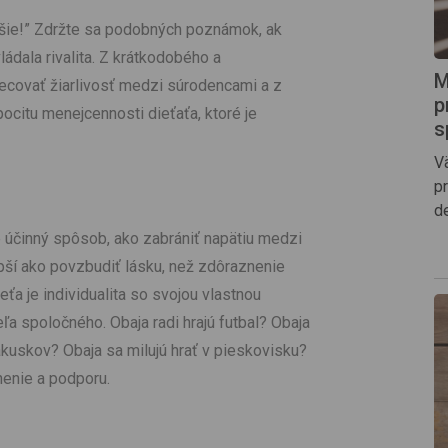
epšie!” Zdržte sa podobných poznámok, ak
ádala rivalita. Z krátkodobého a
M
covať žiarlivosť medzi súrodencami a z
p
citu menejcennosti dieťaťa, ktoré je
s
V
p
d
 účinný spôsob, ako zabrániť napätiu medzi
ší ako povzbudiť lásku, než zdôraznenie
ťa je individualita so svojou vlastnou
a spoločného. Obaja radi hrajú futbal? Obaja
zákuskov? Obaja sa milujú hrať v pieskovisku?
nenie a podporu.