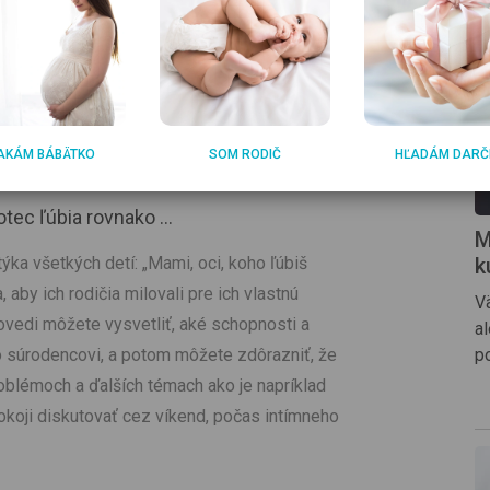
ia a podrobne vnímajú, koľko pozornosti a
ovia rodiny. Niekedy majú pocit, že sa s nimi
voju nespokojnosť často vtedy, keď sú rodičia
 takýchto situáciách je zachovať chladnú hlavu:
 malé dieťa cíti v rodine bezpečne natoľko, že
AKÁM BÁBÄTKO
SOM RODIČ
HĽADÁM DARČ
ec ľúbia rovnako ...
M
k
týka všetkých detí: „Mami, oci, koho ľúbiš
 aby ich rodičia milovali pre ich vlastnú
Vä
ovedi môžete vysvetliť, aké schopnosti a
a
p
ho súrodencovi, a potom môžete zdôrazniť, že
roblémoch a ďalších témach ako je napríklad
koji diskutovať cez víkend, počas intímneho