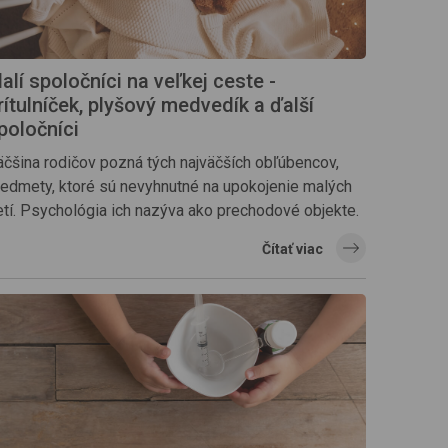
alí spoločníci na veľkej ceste -
rítulníček, plyšový medvedík a ďalší
poločníci
äčšina rodičov pozná tých najväčších obľúbencov,
redmety, ktoré sú nevyhnutné na upokojenie malých
etí. Psychológia ich nazýva ako prechodové objekte.
Čítať viac