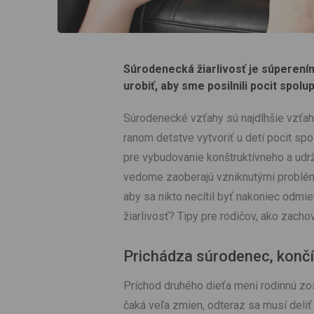
Súrodenecká žiarlivosť je súperen
urobiť, aby sme posilnili pocit spolu
Súrodenecké vzťahy sú najdlhšie vzťahy 
ranom detstve vytvoriť u detí pocit spo
pre vybudovanie konštruktívneho a udr
vedome zaoberajú vzniknutými probléma
aby sa nikto necítil byť nakoniec odmie
žiarlivosť? Tipy pre rodičov, ako zacho
Prichádza súrodenec, konč
Príchod druhého dieťa mení rodinnú zos
čaká veľa zmien, odteraz sa musí deli