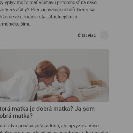
ký vplyv môže mať všímavú prítomnosť na naše
ivoty a vzťahy? Precvičovaním mindfulness sa
ôžeme ako rodičia stať šťastnejšími a
armonickejšími.
Čítať viac
torá matka je dobrá matka? Ja som
obrá matka?
terstvo prináša veľa radostí, ale aj výziev. Vaše
ábätko pre svoj zdravý vývoj nepotrebuje dokonalého