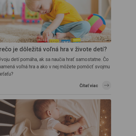
rečo je dôležitá voľná hra v živote detí?
ývoju detí pomáha, ak sa naučia hrať samostatne. Čo
namená voľná hra a ako v nej môžete pomôcť svojmu
ieťaťu?
Čítať viac