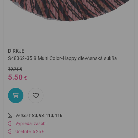
DIRKJE
S48362-35
8 Multi Color-Happy
dievčenská sukňa
10.75 €
5.50
€
Veľkosť:
80
,
98
,
110
,
116
Výpredaj zásob!
Ušetríte: 5.25 €