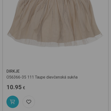
DIRKJE
O56366-35
111 Taupe
dievčenská sukňa
10.95
€