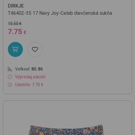
DIRKJE
T46402-35
17 Navy Joy-Celeb
dievčenská sukňa
15.50 €
7.75
€
Veľkosť:
80
,
86
Výpredaj zásob!
Ušetríte: 7.75 €