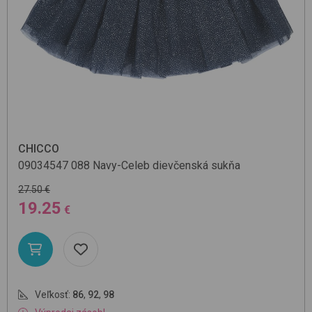
CHICCO
09034547
088 Navy-Celeb
dievčenská sukňa
27.50 €
19.25
€
Veľkosť:
86
,
92
,
98