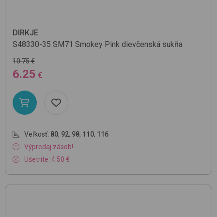
DIRKJE
S48330-35
SM71 Smokey Pink
dievčenská sukňa
10.75 €
6.25
€
Veľkosť:
80
,
92
,
98
,
110
,
116
Výpredaj zásob!
Ušetríte: 4.50 €