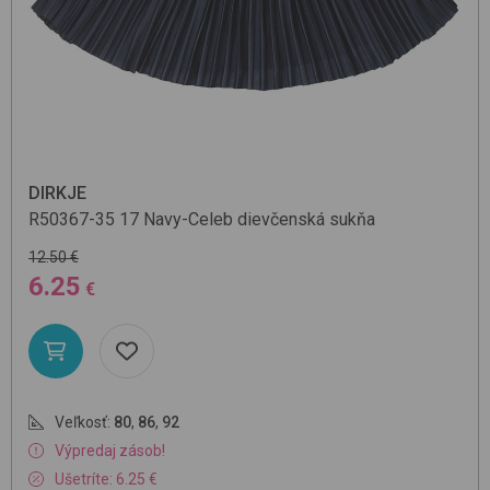
DIRKJE
R50367-35
17 Navy-Celeb
dievčenská sukňa
12.50 €
6.25
€
Veľkosť:
80
,
86
,
92
Výpredaj zásob!
Ušetríte: 6.25 €