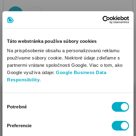
Veľkosť:
86
,
92
,
98
,
104
,
110
,
116
Táto webstránka používa súbory cookies
Ďalšie farby: 5
Na prispôsobenie obsahu a personalizovanú reklamu
používame súbory cookie. Niektoré údaje zdieľame s
partnermi vrátane spoločnosti Google. Viac o tom, ako
Google využíva údaje:
Google Business Data
Responsibility
.
ZAVRIEŤ
Výber
Ako Vám môžeme pomôcť?
Potrebné
súhlasu
Vidíme, že si u nás prvý krát!
Preferencie