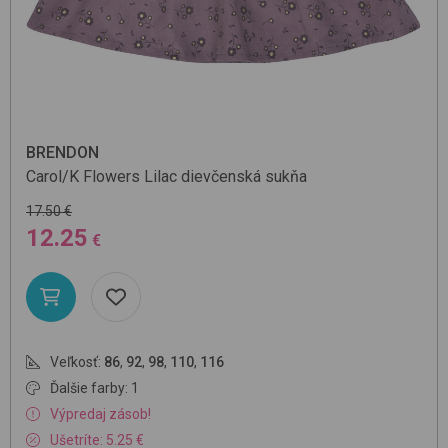
BRENDON
Carol/K
Flowers Lilac
dievčenská sukňa
17.50 €
12.25
€
Veľkosť:
86
,
92
,
98
,
110
,
116
Ďalšie farby: 1
Výpredaj zásob!
Ušetríte: 5.25 €