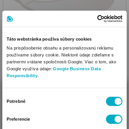
Táto webstránka používa súbory cookies
Na prispôsobenie obsahu a personalizovanú reklamu
používame súbory cookie. Niektoré údaje zdieľame s
partnermi vrátane spoločnosti Google. Viac o tom, ako
HAUCK
Google využíva údaje:
Google Business Data
Alpha ClickTray
Speckle Beige
tácka ku stoličke na
Responsibility
.
kŕmenie
ZAVRIEŤ
40.85
€
Výber
Ako Vám môžeme pomôcť?
Potrebné
súhlasu
Vidíme, že si u nás prvý krát!
Preferencie
Ďalšie farby: 3