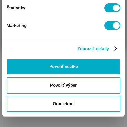
Štatistiky
Marketing
ČAKÁM BÁBÄTKO
SOM RODIČ
HĽADÁM DARČEK
Zobraziť detaily
Povoliť všetko
Povoliť výber
Odmietnuť