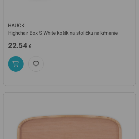
HAUCK
Highchair Box S
White
košík na stoličku na kŕmenie
22.54
€