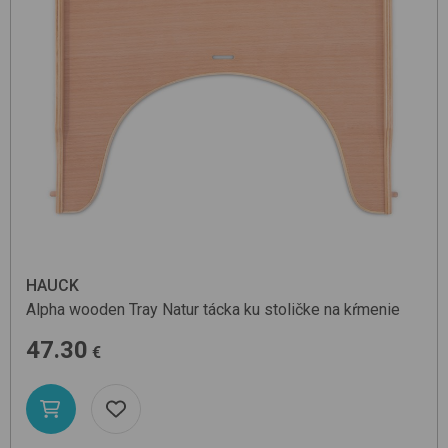
HAUCK
Alpha wooden Tray
Natur
tácka ku stoličke na kŕmenie
47.30
€