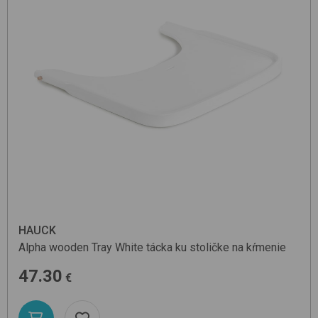
HAUCK
Alpha wooden Tray
White
tácka ku stoličke na kŕmenie
47.30
€