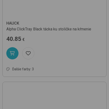
HAUCK
Alpha ClickTray
Black
tácka ku stoličke na kŕmenie
40.85
€
Ďalšie farby: 3