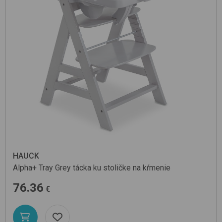
HAUCK
Alpha+ Tray
Grey
tácka ku stoličke na kŕmenie
76.36
€