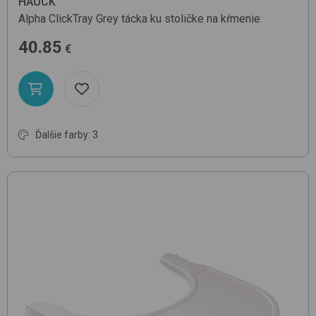
HAUCK
Alpha ClickTray
Grey
tácka ku stoličke na kŕmenie
40.85
€
Ďalšie farby: 3