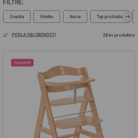
FILTRE
:
Značka
Všetko
Akcia
Typ produktu
PODĽA OBĽÚBENOSTI
28 ks produktov
Top produkt