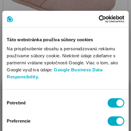
Táto webstránka používa súbory cookies
STABIFOOT
0911 Prewalk-Barefoot
2900 Antique
topánky
Na prispôsobenie obsahu a personalizovanú reklamu
používame súbory cookie. Niektoré údaje zdieľame s
55.95
€
partnermi vrátane spoločnosti Google. Viac o tom, ako
Google využíva údaje:
Google Business Data
Responsibility
.
ZAVRIEŤ
Veľkosť:
16
,
17
,
18
,
19
,
20
,
21
Výber
Ako Vám môžeme pomôcť?
Potrebné
súhlasu
Ďalšie farby: 5
Vidíme, že si u nás prvý krát!
Preferencie