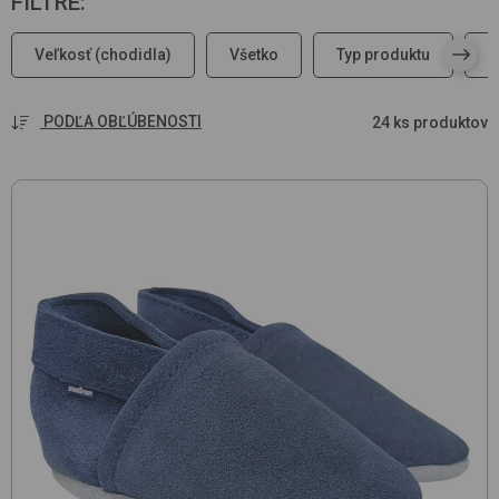
FILTRE
:
Veľkosť (chodidla)
Všetko
Typ produktu
PODĽA OBĽÚBENOSTI
24 ks produktov