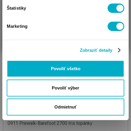
Štatistiky
Marketing
ČAKÁM BÁBÄTKO
SOM RODIČ
HĽADÁM DARČEK
Zobraziť detaily
Povoliť všetko
Povoliť výber
Odmietnuť
STABIFOOT
0911 Prewalk-Barefoot
2700 Iris
topánky