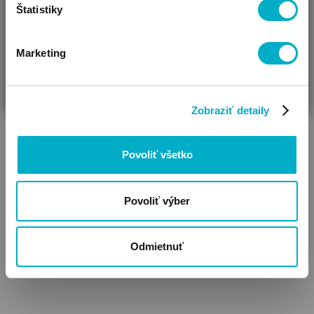
Štatistiky
Marketing
ČAKÁM BÁBÄTKO
SOM RODIČ
HĽADÁM DARČEK
Zobraziť detaily
Povoliť všetko
Povoliť výber
Odmietnuť