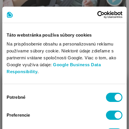
Najčastejšie chyby pri používaní detských autosedačiek –
ako sa im vyhnúť?
Táto webstránka používa súbory cookies
Na prispôsobenie obsahu a personalizovanú reklamu
používame súbory cookie. Niektoré údaje zdieľame s
partnermi vrátane spoločnosti Google. Viac o tom, ako
Google využíva údaje:
Google Business Data
Responsibility
.
ZAVRIEŤ
Výber
Ako Vám môžeme pomôcť?
Potrebné
súhlasu
10+1 najobľúbenejších detských autosedačiek v Brendon
Vidíme, že si u nás prvý krát!
Preferencie