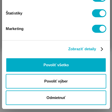
Štatistiky
Marketing
ČAKÁM BÁBÄTKO
SOM RODIČ
HĽADÁM DARČEK
Zobraziť detaily
Povoliť všetko
Povoliť výber
Odmietnuť