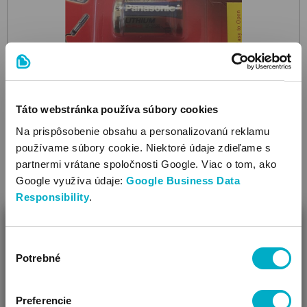
Táto webstránka používa súbory cookies
SNUZA
Na prispôsobenie obsahu a personalizovanú reklamu
CR2 Hero MD 1pc
Panasonic
batéria
používame súbory cookie. Niektoré údaje zdieľame s
partnermi vrátane spoločnosti Google. Viac o tom, ako
7.95
€
Google využíva údaje:
Google Business Data
Cena za 1 ks: 7,95 €
Responsibility
.
ZAVRIEŤ
Výber
Ako Vám môžeme pomôcť?
Potrebné
súhlasu
Vidíme, že si u nás prvý krát!
Preferencie