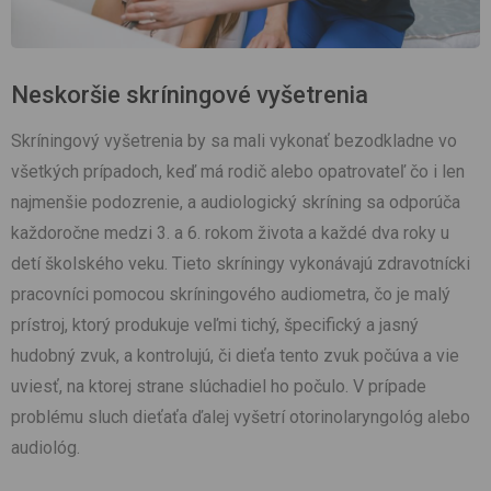
Neskoršie skríningové vyšetrenia
Skríningový vyšetrenia by sa mali vykonať bezodkladne vo
všetkých prípadoch, keď má rodič alebo opatrovateľ čo i len
najmenšie podozrenie, a audiologický skríning sa odporúča
každoročne medzi 3. a 6. rokom života a každé dva roky u
detí školského veku. Tieto skríningy vykonávajú zdravotnícki
pracovníci pomocou skríningového audiometra, čo je malý
prístroj, ktorý produkuje veľmi tichý, špecifický a jasný
hudobný zvuk, a kontrolujú, či dieťa tento zvuk počúva a vie
uviesť, na ktorej strane slúchadiel ho počulo. V prípade
problému sluch dieťaťa ďalej vyšetrí otorinolaryngológ alebo
audiológ.