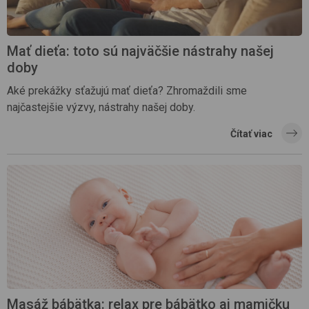
Mať dieťa: toto sú najväčšie nástrahy našej
doby
Aké prekážky sťažujú mať dieťa? Zhromaždili sme
najčastejšie výzvy, nástrahy našej doby.
Čítať viac
Masáž bábätka: relax pre bábätko aj mamičku