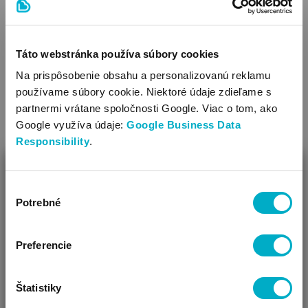
a ani by nemalo byť považované za postihnuté.
Táto webstránka používa súbory cookies
Nezabúdajme, že včasné oddelenie umožňuje
Na prispôsobenie obsahu a personalizovanú reklamu
rozvoj s rovesníkmi a celkový rozvoj reči.
používame súbory cookie. Niektoré údaje zdieľame s
partnermi vrátane spoločnosti Google. Viac o tom, ako
Google využíva údaje:
Google Business Data
Responsibility
.
#
sluch
#
zdravie
ZAVRIEŤ
Výber
SÚVISIACE PRODUKTY
Ako Vám môžeme pomôcť?
Potrebné
súhlasu
Vidíme, že si u nás prvý krát!
Preferencie
Štatistiky