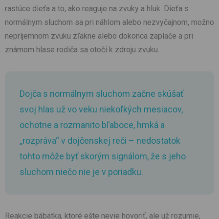
rastúce dieťa a to, ako reaguje na zvuky a hluk. Dieťa s
normálnym sluchom sa pri náhlom alebo nezvyčajnom, možno
nepríjemnom zvuku zľakne alebo dokonca zaplače a pri
známom hlase rodiča sa otočí k zdroju zvuku.
Dojča s normálnym sluchom začne skúšať
svoj hlas už vo veku niekoľkých mesiacov,
ochotne a rozmanito bľaboce, hmká a
„rozpráva“ v dojčenskej reči – nedostatok
tohto môže byť skorým signálom, že s jeho
sluchom niečo nie je v poriadku.
Reakcie bábätka, ktoré ešte nevie hovoriť, ale už rozumie,