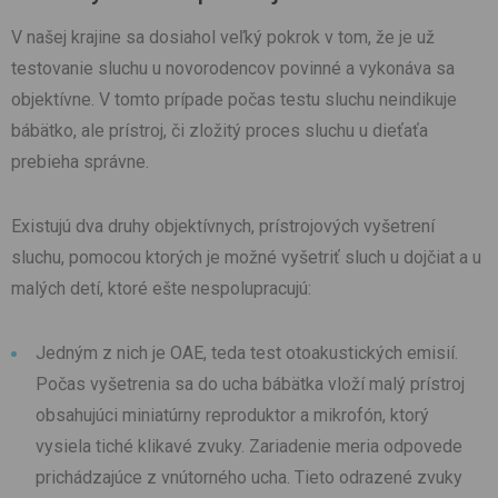
V našej krajine sa dosiahol veľký pokrok v tom, že je už
testovanie sluchu u novorodencov povinné a vykonáva sa
objektívne. V tomto prípade počas testu sluchu neindikuje
bábätko, ale prístroj, či zložitý proces sluchu u dieťaťa
prebieha správne.
Existujú dva druhy objektívnych, prístrojových vyšetrení
sluchu, pomocou ktorých je možné vyšetriť sluch u dojčiat a u
malých detí, ktoré ešte nespolupracujú:
Jedným z nich je OAE, teda test otoakustických emisií.
Počas vyšetrenia sa do ucha bábätka vloží malý prístroj
obsahujúci miniatúrny reproduktor a mikrofón, ktorý
vysiela tiché klikavé zvuky. Zariadenie meria odpovede
prichádzajúce z vnútorného ucha. Tieto odrazené zvuky