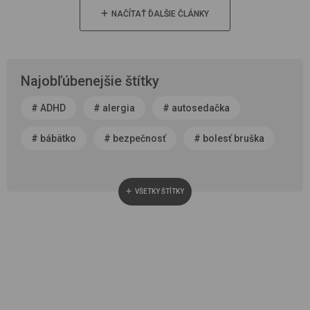
NAČÍTAŤ ĎALŠIE ČLÁNKY
Najobľúbenejšie štítky
#
ADHD
#
alergia
#
autosedačka
#
bábätko
#
bezpečnosť
#
bolesť bruška
#
byť rodičom
#
čerstvý vzduch
VŠETKY ŠTÍTKY
#
cestovanie
#
chôdza, vývoj chodidla
#
choroba
#
cisársky rez
#
darček
#
detská autosedačka
#
detská izba
#
detská obuv
#
dieťa v spoločnosti