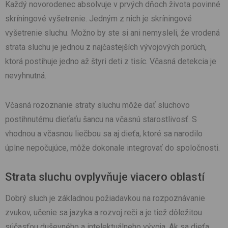
Každý novorodenec absolvuje v prvých dňoch života povinné
skríningové vyšetrenie. Jedným z nich je skríningové
vyšetrenie sluchu. Možno by ste si ani nemysleli, že vrodená
strata sluchu je jednou z najčastejších vývojových porúch,
ktorá postihuje jedno až štyri deti z tisíc. Včasná detekcia je
nevyhnutná.
Včasná rozoznanie straty sluchu môže dať sluchovo
postihnutému dieťaťu šancu na včasnú starostlivosť. S
vhodnou a včasnou liečbou sa aj dieťa, ktoré sa narodilo
úplne nepočujúce, môže dokonale integrovať do spoločnosti.
Strata sluchu ovplyvňuje viacero oblastí
Dobrý sluch je základnou požiadavkou na rozpoznávanie
zvukov, učenie sa jazyka a rozvoj reči a je tiež dôležitou
súčasťou duševného a intelektuálneho vývoja. Ak sa dieťa