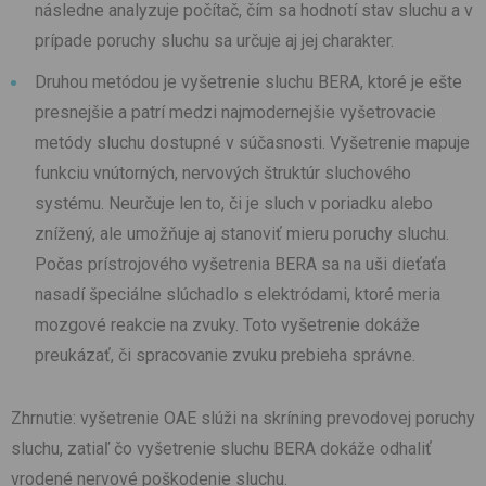
následne analyzuje počítač, čím sa hodnotí stav sluchu a v
prípade poruchy sluchu sa určuje aj jej charakter.
Druhou metódou je vyšetrenie sluchu BERA, ktoré je ešte
presnejšie a patrí medzi najmodernejšie vyšetrovacie
metódy sluchu dostupné v súčasnosti. Vyšetrenie mapuje
funkciu vnútorných, nervových štruktúr sluchového
systému. Neurčuje len to, či je sluch v poriadku alebo
znížený, ale umožňuje aj stanoviť mieru poruchy sluchu.
Počas prístrojového vyšetrenia BERA sa na uši dieťaťa
nasadí špeciálne slúchadlo s elektródami, ktoré meria
mozgové reakcie na zvuky. Toto vyšetrenie dokáže
preukázať, či spracovanie zvuku prebieha správne.
Zhrnutie: vyšetrenie OAE slúži na skríning prevodovej poruchy
sluchu, zatiaľ čo vyšetrenie sluchu BERA dokáže odhaliť
vrodené nervové poškodenie sluchu.