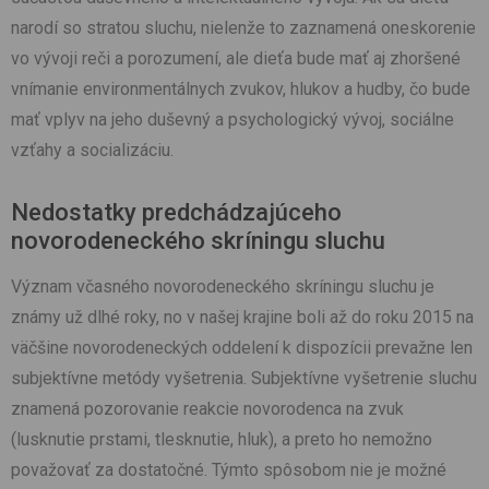
narodí so stratou sluchu, nielenže to zaznamená oneskorenie
vo vývoji reči a porozumení, ale dieťa bude mať aj zhoršené
vnímanie environmentálnych zvukov, hlukov a hudby, čo bude
mať vplyv na jeho duševný a psychologický vývoj, sociálne
vzťahy a socializáciu.
Nedostatky predchádzajúceho
novorodeneckého skríningu sluchu
Význam včasného novorodeneckého skríningu sluchu je
známy už dlhé roky, no v našej krajine boli až do roku 2015 na
väčšine novorodeneckých oddelení k dispozícii prevažne len
subjektívne metódy vyšetrenia. Subjektívne vyšetrenie sluchu
znamená pozorovanie reakcie novorodenca na zvuk
(lusknutie prstami, tlesknutie, hluk), a preto ho nemožno
považovať za dostatočné. Týmto spôsobom nie je možné