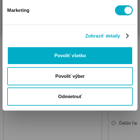
Marketing
ČAKÁM BÁBÄTKO
SOM RODIČ
HĽADÁM DARČEK
Zobraziť detaily
Povoliť všetko
DOOKY
DOOKY
Ear Protection 2 in 1 Baby & Junior
Baby Ear Pro
slúchadlá pre bábätká
pre bábätká
Povoliť výber
25.28
21.09
€
€
Odmietnuť
Ďalšie farb