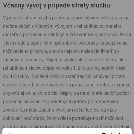
Včasný vývoj v prípade straty sluchu
V prípade straty sluchu potvrdenej príslušnými vyšetreiami je
možné začať s včasným vývojom a rehabilitáciou malého
dieťaťa s pomocou surdológa a zdravotníckej pomôcky. Ak sa
sluch nedá zlepšiť iným spôsobom, odporúča sa používanie
načúvacieho prístroja, a to čo najskôr, najlepšie ihneď po
stanovení diagnózy. Najlepší výsledok je zabezpečený, ak k
rehabilitácii sluchu dôjde vo veku 1-2 rokov, najneskôr však
do 4-5 rokov. Bábätká môžu dostať zaušný načúvací prístroj
najskôr v šiestich mesiacoch. Na používanie prístroja si môžu
zvyknúť aj oni a ich rodičia. Najprv sa musí dieťa naučiť počuť
pomocou načúvacieho prístroja a potom, po rozpoznaní
zvukov, sa môže začať s vývojom reči. Rodičia sú vždy
šokovaní, keď zistia, že ich dieťa potrebuje nosiť načúvací
prístroj, hoci s ním môže žiť plnohodnotný život a nepotrebuje