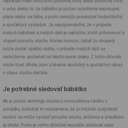
napríklad malé množstvo plodovej vody alebo plodovej vody
v uchu, alebo to, že bábätko je počas vyšetrenia nepokojné,
plače alebo sa hýbe, a preto nemôžu preukázať hodnotiteľný
a spoľahlivý výsledok. Je nepopierateľné, že v prípade
malých bábätiek a malých detí je najťažšie zistiť prítomnosť a
stupeň poruchy sluchu. Koniec koncov, zatiaľ čo dospelý
môže podať spätnú väzbu, v prípade malých detí sa
nemôžeme spoliehať na takéto jasné znaky. Z tohto dôvodu
môže trvať dlhšie, kým získame skutočný a spoľahlivý obraz
o stave sluchu dieťaťa.
Je potrebné sledovať bábätko
Ak je počas skríningu sluchu u novorodenca všetko v
poriadku, bohužiaľ to neznamená, že si môžete vydýchnuť:
neskôr sa môže vyvinúť porucha sluchu, zníženie a zriedkavo
aj strata. Preto je veľmi dôležité neustále sledovať naše