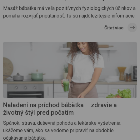
Masáž bábätka má veľa pozitívnych fyziologických účinkov a
pomáha rozvíjať pripútanosť. Tu sú najdôležitejšie informácie.
Čítať viac
Naladení na príchod bábätka – zdravie a
životný štýl pred počatím
Spánok, strava, duševná pohoda a lekárske vyšetrenia:
ukážeme vám, ako sa vedome pripraviť na obdobie
očakávania bábätka.