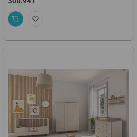
300.94
€