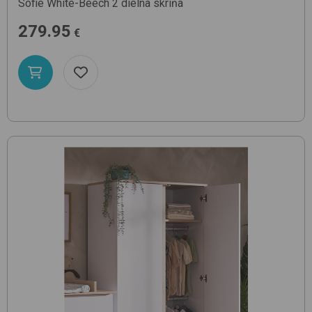
Sofie
White-Beech
2 dielna skriňa
279.95
€