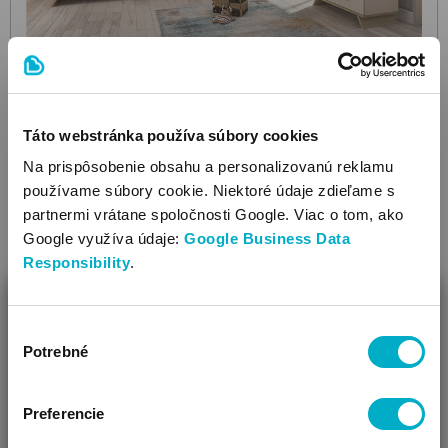
Táto webstránka používa súbory cookies
BRENDON
Infini
Cashmere
3 dielna skriňa
Na prispôsobenie obsahu a personalizovanú reklamu
používame súbory cookie. Niektoré údaje zdieľame s
384.75
€
partnermi vrátane spoločnosti Google. Viac o tom, ako
Google využíva údaje:
Google Business Data
Responsibility
.
ZAVRIEŤ
Ďalšie farby: 1
Výber
Ako Vám môžeme pomôcť?
Potrebné
súhlasu
Vidíme, že si u nás prvý krát!
Preferencie