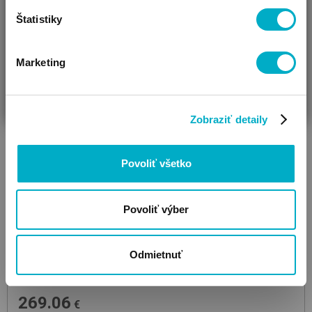
Štatistiky
Marketing
ČAKÁM BÁBÄTKO
SOM RODIČ
HĽADÁM DARČEK
Zobraziť detaily
Povoliť všetko
Povoliť výber
Odmietnuť
ROBA
Malo
White
3 dielna skriňa
269.06
€