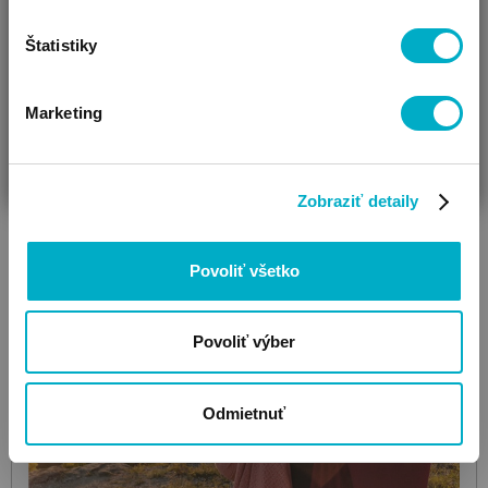
Štatistiky
Ďalšie farby: 2
Marketing
ČAKÁM BÁBÄTKO
SOM RODIČ
HĽADÁM DARČEK
Zobraziť detaily
Povoliť všetko
Povoliť výber
Odmietnuť