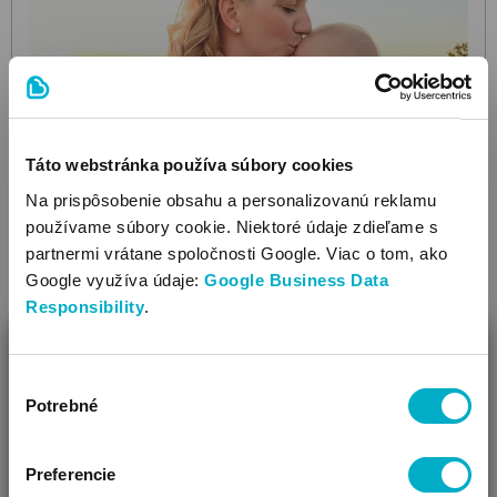
Táto webstránka používa súbory cookies
Na prispôsobenie obsahu a personalizovanú reklamu
používame súbory cookie. Niektoré údaje zdieľame s
partnermi vrátane spoločnosti Google. Viac o tom, ako
Google využíva údaje:
Google Business Data
Responsibility
.
ZAVRIEŤ
LILIPUTI LOVE
Výber
Ring Sling
Ocean-Breeze
šatka na nosenie
Ako Vám môžeme pomôcť?
Potrebné
súhlasu
69.00
Vidíme, že si u nás prvý krát!
€
Preferencie