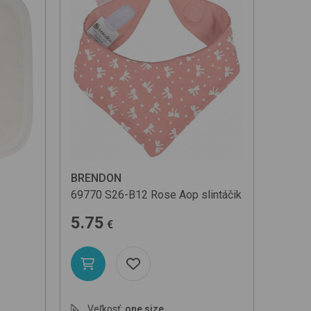
BRENDON
69770
S26-B12 Rose Aop
slintáčik
5.75
€
Veľkosť:
one size