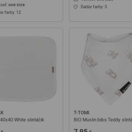
osť:
one size
Ďalšie farby: 3
ie farby: 12
KK
T-TOMI
/40x40
White
slintáčik
BIO Muslin bibs
Teddy
slint
7.95