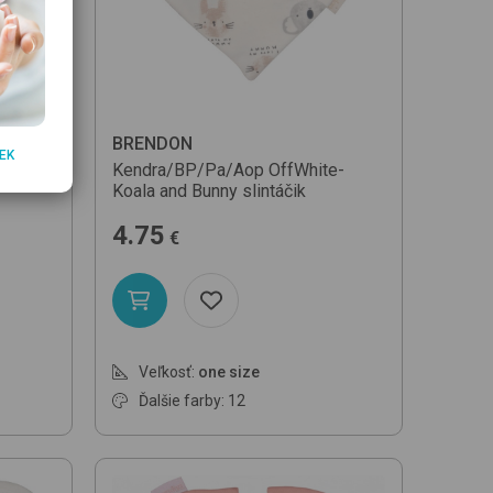
BRENDON
EK
Kendra/BP/Pa/Aop
OffWhite-
Koala and Bunny
slintáčik
4.75
€
Veľkosť:
one size
Ďalšie farby: 12