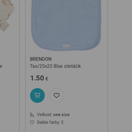
Od najlacnejšej jed. ceny
Od najdrahšej jed. ceny
Podľa názvu (A-Z)
BRENDON
te
Tas/25x25
Blue
slintáčik
1.50
€
Veľkosť:
one size
Ďalšie farby: 3