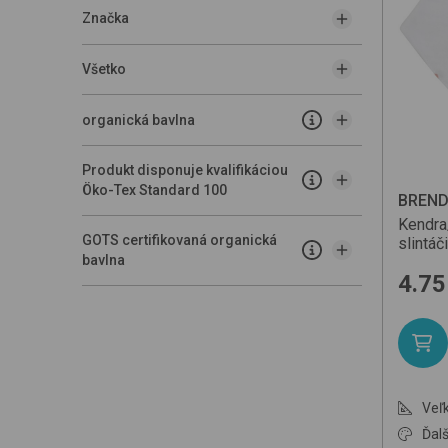
Značka
Všetko
organická bavlna
Produkt disponuje kvalifikáciou
Öko-Tex Standard 100
BREN
Kendr
GOTS certifikovaná organická
slintáč
bavlna
4.75
Veľk
Ďalš