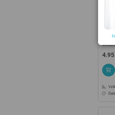
BREN
Č
Kendr
slintáč
4.95
Veľk
Ďalš