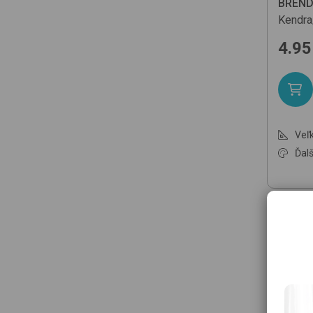
BREN
Kendr
4.95
Veľk
Ďalš