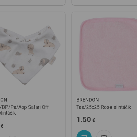
DON
BRENDON
a/BP/Pa/Aop
Safari Off
Tas/25x25
Rose
slintáčik
slintáčik
1.50
€
€