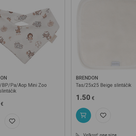
DON
BRENDON
a/BP/Pa/Aop
Mini Zoo
Tas/25x25
Beige
slintáčik
slintáčik
1.50
€
€
Veľkosť:
one size