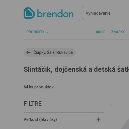
PRODUKTY
AKCIE
ZNAČKY
Čiapky, Šále, Rukavice
Slintáčik, dojčenská a detská šat
64 ks produktov
FILTRE
Veľkosť (hlavičky)