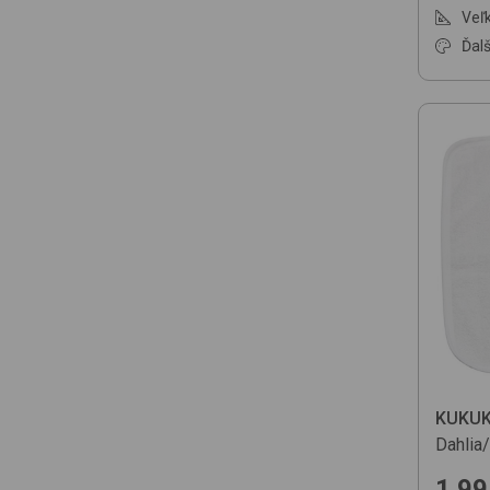
Veľk
Ďalš
KUKU
Dahlia
1.99