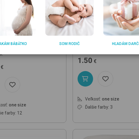
DON
BRENDON
AKÁM BÁBÄTKO
SOM RODIČ
HĽADÁM DARČ
a/BP/Pa/Aop
Turquoise Ele
Tas/25x25
White
slintáčik
ik
1.50
€
€
Veľkosť:
one size
osť:
one size
Ďalšie farby: 3
ie farby: 12