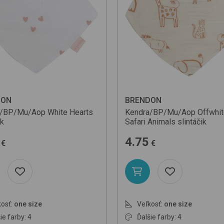
DON
BRENDON
a/BP/Mu/Aop
White Hearts
Kendra/BP/Mu/Aop
Offwhi
ik
Safari Animals
slintáčik
4.75
€
€
osť:
one size
Veľkosť:
one size
ie farby: 4
Ďalšie farby: 4