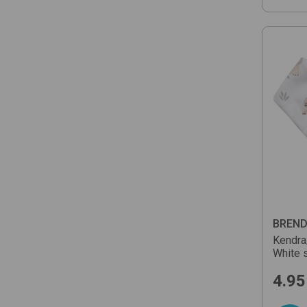
BREN
Kendr
White
4.95