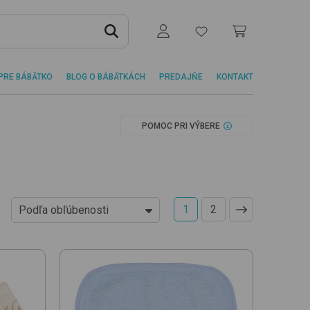
PRE BÁBÄTKO
BLOG O BÁBÄTKÁCH
PREDAJŇE
KONTAKT
POMOC PRI VÝBERE
1
2
Podľa obľúbenosti
Od najlacnejších
Od najdrahších
Podľa obľúbenosti
Novinky