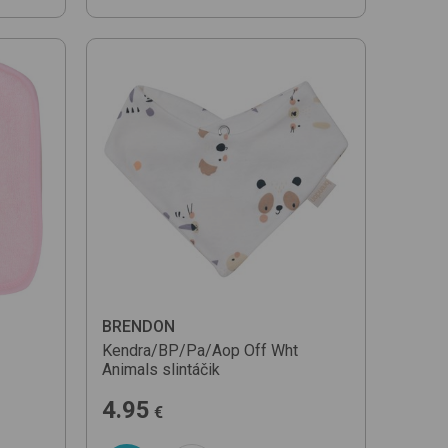
BRENDON
Kendra/BP/Pa/Aop
Off Wht
Animals
slintáčik
4.95
€