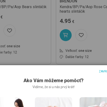
DON
BRENDON
a/BP/Pa/Aop
Bears
slintáčik
Kendra/BP/Pa/Aop
Rose Ca
hearts
slintáčik
€
4.95
€
osť:
one size
Veľkosť:
one size
ie farby: 12
Ďalšie farby: 12
ZAVR
Ako Vám môžeme pomôcť?
Vidíme, že si u nás prvý krát!