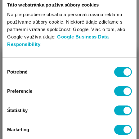
Táto webstránka používa súbory cookies
Na prispôsobenie obsahu a personalizovanú reklamu
používame súbory cookie. Niektoré údaje zdieľame s
partnermi vrátane spoločnosti Google. Viac o tom, ako
Google využíva údaje:
Google Business Data
Responsibility
.
STOKKE
ZAVRIEŤ
Sleepi Bed Extension V3 (for Sleepi bed)
White
sada na
Výber
rozšírenie postieľky
Ako Vám môžeme pomôcť?
Potrebné
súhlasu
349.79
Vidíme, že si u nás prvý krát!
€
Preferencie
Štatistiky
Ďalšie farby: 2
Marketing
ČAKÁM BÁBÄTKO
SOM RODIČ
HĽADÁM DARČEK