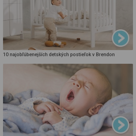
10 najobľúbenejších detských postieľok v Brendon