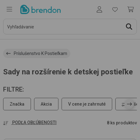
Príslušenstvo K Postieľkam
Sady na rozšírenie k detskej postieľke
FILTRE
:
Značka
Akcia
V cene je zahrnuté
Všetk
PODĽA OBĽÚBENOSTI
8 ks produktov