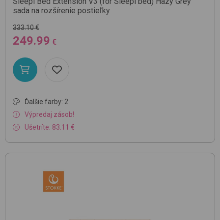
Sleepi Bed Extension V3 (for Sleepi bed)
Hazy Grey
sada na rozšírenie postieľky
333.10 €
249.99
€
Ďalšie farby: 2
Výpredaj zásob!
Ušetríte: 83.11 €