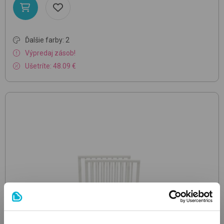
Ďalšie farby: 2
Výpredaj zásob!
Ušetríte: 48.09 €