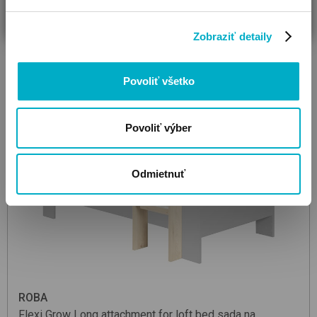
Zobraziť detaily
Povoliť všetko
Povoliť výber
Odmietnuť
ROBA
Flexi Grow Long attachment for loft bed
sada na