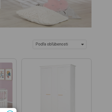
Podľa obľúbenosti
Od najlacnejších
Od najdrahších
Podľa obľúbenosti
Novinky
Od najlacnejšej jed. ceny
Od najdrahšej jed. ceny
Podľa názvu (A-Z)