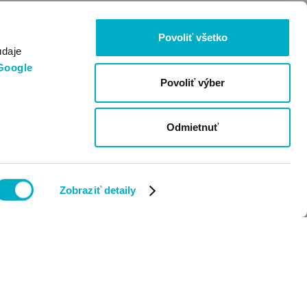
Povoliť všetko
údaje
Google
Povoliť výber
Odmietnuť
Zobraziť detaily