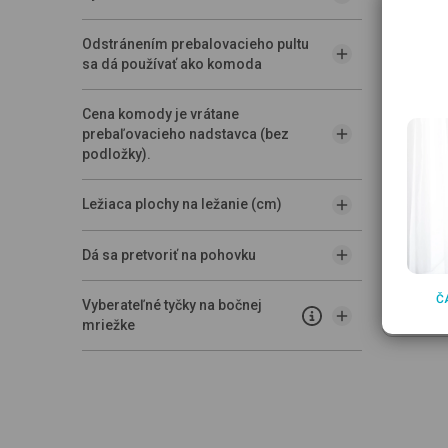
Odstránením prebalovacieho pultu
sa dá používať ako komoda
ROBA
Anton
Cena komody je vrátane
179
prebaľovacieho nadstavca (bez
podložky).
Ležiaca plochy na ležanie (cm)
Dá sa pretvoriť na pohovku
Cen
pre
Č
podl
Vyberateľné tyčky na bočnej
mriežke