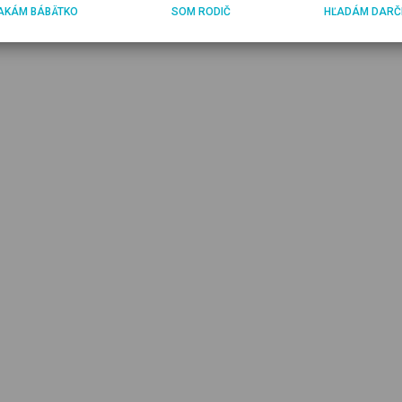
AKÁM BÁBÄTKO
SOM RODIČ
HĽADÁM DARČ