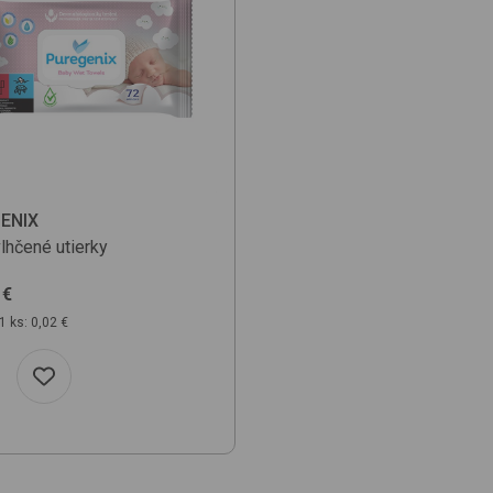
ENIX
lhčené utierky
€
1 ks: 0,02 €