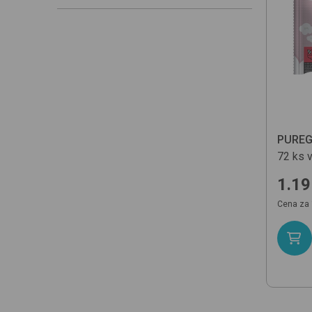
PUREG
72 ks
v
1.19
Cena za 