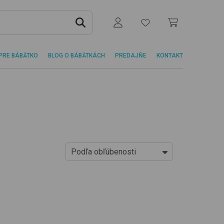
PRE BÁBÄTKO
BLOG O BÁBÄTKÁCH
PREDAJŇE
KONTAKT
Podľa obľúbenosti
Od najlacnejších
Od najdrahších
Podľa obľúbenosti
Novinky