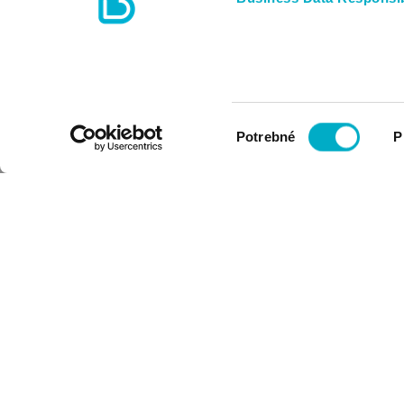
Výber
Potrebné
P
súhlasu
PRIHLÁSIŤ SA NA ODBER