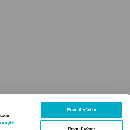
Povoliť všetko
údaje
Google
Povoliť výber