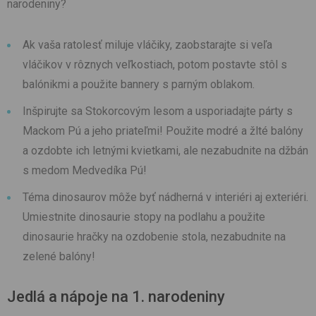
narodeniny?
Ak vaša ratolesť miluje vláčiky, zaobstarajte si veľa
vláčikov v rôznych veľkostiach, potom postavte stôl s
balónikmi a použite bannery s parným oblakom.
Inšpirujte sa Stokorcovým lesom a usporiadajte párty s
Mackom Pú a jeho priateľmi! Použite modré a žlté balóny
a ozdobte ich letnými kvietkami, ale nezabudnite na džbán
s medom Medvedíka Pú!
Téma dinosaurov môže byť nádherná v interiéri aj exteriéri.
Umiestnite dinosaurie stopy na podlahu a použite
dinosaurie hračky na ozdobenie stola, nezabudnite na
zelené balóny!
Jedlá a nápoje na 1. narodeniny