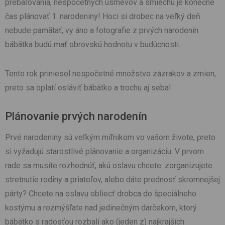
prebaľovania, nespočetných úsmevov a smiechu je konečne
čas plánovať 1. narodeniny! Hoci si drobec na veľký deň
nebude pamätať, vy áno a fotografie z prvých narodenín
bábätka budú mať obrovskú hodnotu v budúcnosti.
Tento rok priniesol nespočetné množstvo zázrakov a zmien,
preto sa oplatí osláviť bábätko a trochu aj seba!
Plánovanie prvých narodenín
Prvé narodeniny sú veľkým míľnikom vo vašom živote, preto
si vyžadujú starostlivé plánovanie a organizáciu. V prvom
rade sa musíte rozhodnúť, akú oslavu chcete: zorganizujete
stretnutie rodiny a priateľov, alebo dáte prednosť skromnejšej
párty? Chcete na oslavu obliecť drobca do špeciálneho
kostýmu a rozmýšľate nad jedinečným darčekom, ktorý
bábätko s radosťou rozbalí ako (jeden z) najkrajších