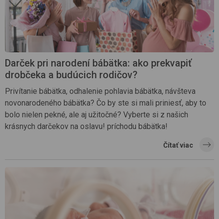
Darček pri narodení bábätka: ako prekvapiť
drobčeka a budúcich rodičov?
Privítanie bábätka, odhalenie pohlavia bábätka, návšteva
novonarodeného bábätka? Čo by ste si mali priniesť, aby to
bolo nielen pekné, ale aj užitočné? Vyberte si z našich
krásnych darčekov na oslavu! príchodu bábätka!
Čítať viac