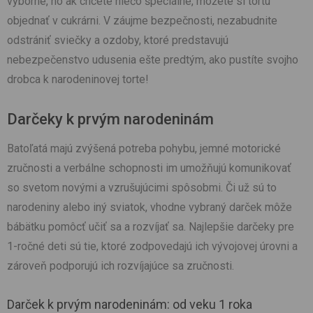
výborné, no ak chcete niečo špeciálne, môžete si tortu
objednať v cukrárni. V záujme bezpečnosti, nezabudnite
odstrániť sviečky a ozdoby, ktoré predstavujú
nebezpečenstvo udusenia ešte predtým, ako pustíte svojho
drobca k narodeninovej torte!
Darčeky k prvým narodeninám
Batoľatá majú zvýšená potreba pohybu, jemné motorické
zručnosti a verbálne schopnosti im umožňujú komunikovať
so svetom novými a vzrušujúcimi spôsobmi. Či už sú to
narodeniny alebo iný sviatok, vhodne vybraný darček môže
bábätku pomôcť učiť sa a rozvíjať sa. Najlepšie darčeky pre
1-ročné deti sú tie, ktoré zodpovedajú ich vývojovej úrovni a
zároveň podporujú ich rozvíjajúce sa zručnosti.
Darček k prvým narodeninám: od veku 1 roka