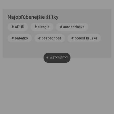
Najobľúbenejšie štítky
#
ADHD
#
alergia
#
autosedačka
#
bábätko
#
bezpečnosť
#
bolesť bruška
#
byť rodičom
#
čerstvý vzduch
VŠETKY ŠTÍTKY
#
cestovanie
#
chôdza, vývoj chodidla
#
choroba
#
cisársky rez
#
darček
#
detská autosedačka
#
detská izba
#
detská obuv
#
dieťa v spoločnosti
#
dojčenie
#
domáce zviera
#
dvojčatá