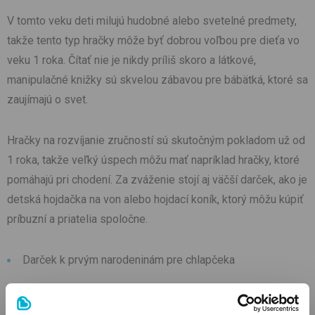
V tomto veku deti milujú hudobné alebo svetelné predmety,
takže tento typ hračky môže byť dobrou voľbou pre dieťa vo
veku 1 roka. Čítať nie je nikdy príliš skoro a látkové,
manipulačné knižky sú skvelou zábavou pre bábätká, ktoré sa
zaujímajú o svet.
Hračky na rozvíjanie zručností sú skutočným pokladom už od
1 roka, takže veľký úspech môžu mať napríklad hračky, ktoré
pomáhajú pri chodení. Za zváženie stojí aj väčší darček, ako je
detská hojdačka na von alebo hojdací koník, ktorý môžu kúpiť
príbuzní a priatelia spoločne.
Darček k prvým narodeninám pre chlapčeka
Ach, malí chlapci a ich autíčka! Či už ide o smetiarske auto,