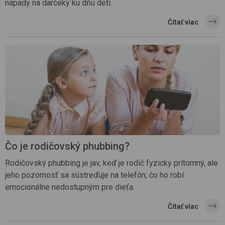
nápady na darčeky ku dňu detí.
Čítať viac
Čo je rodičovský phubbing?
Rodičovský phubbing je jav, keď je rodič fyzicky prítomný, ale
jeho pozornosť sa sústreďuje na telefón, čo ho robí
emocionálne nedostupným pre dieťa.
Čítať viac