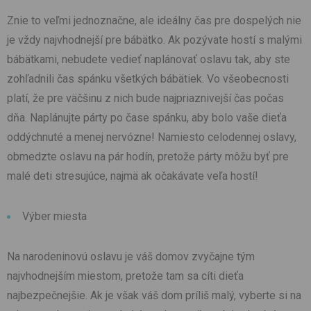
Znie to veľmi jednoznačne, ale ideálny čas pre dospelých nie
je vždy najvhodnejší pre bábätko. Ak pozývate hostí s malými
bábätkami, nebudete vedieť naplánovať oslavu tak, aby ste
zohľadnili čas spánku všetkých bábätiek. Vo všeobecnosti
platí, že pre väčšinu z nich bude najpriaznivejší čas počas
dňa. Naplánujte párty po čase spánku, aby bolo vaše dieťa
oddýchnuté a menej nervózne! Namiesto celodennej oslavy,
obmedzte oslavu na pár hodín, pretože párty môžu byť pre
malé deti stresujúce, najmä ak očakávate veľa hostí!
Výber miesta
Na narodeninovú oslavu je váš domov zvyčajne tým
najvhodnejším miestom, pretože tam sa cíti dieťa
najbezpečnejšie. Ak je však váš dom príliš malý, vyberte si na