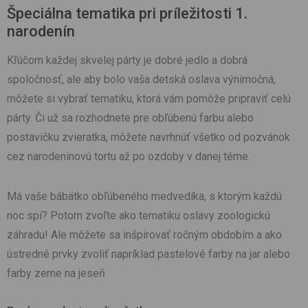
Špeciálna tematika pri príležitosti 1.
narodenín
Kľúčom každej skvelej párty je dobré jedlo a dobrá
spoločnosť, ale aby bolo vaša detská oslava výnimočná,
môžete si vybrať tematiku, ktorá vám pomôže pripraviť celú
párty. Či už sa rozhodnete pre obľúbenú farbu alebo
postavičku zvieratka, môžete navrhnúť všetko od pozvánok
cez narodeninovú tortu až po ozdoby v danej téme.
Má vaše bábätko obľúbeného medvedíka, s ktorým každú
noc spí? Potom zvoľte ako tematiku oslavy zoologickú
záhradu! Ale môžete sa inšpirovať ročným obdobím a ako
ústredné prvky zvoliť napríklad pastelové farby na jar alebo
farby zeme na jeseň