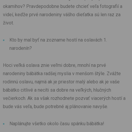
okamihov? Pravdepodobne budete chcieť veľa fotografií a
videí, keďže prvé narodeniny vášho dieťatka sú len raz za
život.
Kto by mal byť na zozname hostí na oslavách 1.
narodenín?
Hoci veľká oslava znie veľmi dobre, mnohí na prvé
narodeniny bábätka radšej myslia v menšom štýle. Zvážte
rodinnú oslavu, najmä ak je priestor malý alebo ak je vaše
bábätko citlivé a necíti sa dobre na veľkých, hlučných
večierkoch. Ak sa však rozhodnete pozvať viacerých hostí a
bude vás veľa, bude potrebné aj plánovanie navyše.
Naplánujte všetko okolo času spánku bábätka!