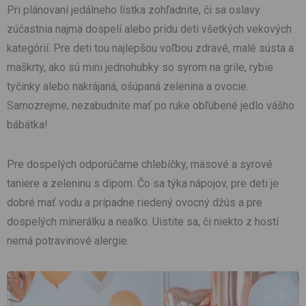
Pri plánovaní jedálneho lístka zohľadnite, či sa oslavy
zúčastnia najmä dospelí alebo prídu deti všetkých vekových
kategórií. Pre deti tou najlepšou voľbou zdravé, malé sústa a
maškrty, ako sú mini jednohubky so syrom na grile, rybie
tyčinky alebo nakrájaná, ošúpaná zelenina a ovocie.
Samozrejme, nezabudnite mať po ruke obľúbené jedlo vášho
bábätka!
Pre dospelých odporúčame chlebíčky, mäsové a syrové
taniere a zeleninu s dipom. Čo sa týka nápojov, pre deti je
dobré mať vodu a prípadne riedený ovocný džús a pre
dospelých minerálku a nealko. Uistite sa, či niekto z hostí
nemá potravinové alergie.