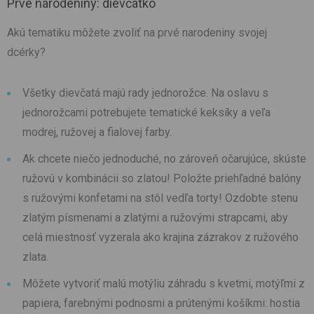
Prvé narodeniny: dievčatko
Akú tematiku môžete zvoliť na prvé narodeniny svojej
dcérky?
Všetky dievčatá majú rady jednorožce. Na oslavu s
jednorožcami potrebujete tematické keksíky a veľa
modrej, ružovej a fialovej farby.
Ak chcete niečo jednoduché, no zároveň očarujúce, skúste
ružovú v kombinácii so zlatou! Položte priehľadné balóny
s ružovými konfetami na stôl vedľa torty! Ozdobte stenu
zlatým písmenami a zlatými a ružovými strapcami, aby
celá miestnosť vyzerala ako krajina zázrakov z ružového
zlata.
Môžete vytvoriť malú motýliu záhradu s kvetmi, motýľmi z
papiera, farebnými podnosmi a prútenými košíkmi: hostia