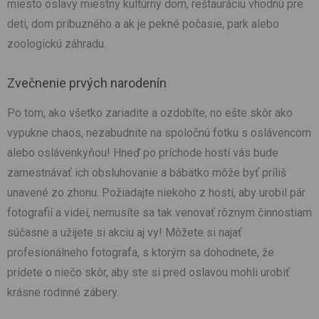
miesto oslavy miestny kultúrny dom, reštauráciu vhodnú pre
deti, dom príbuzného a ak je pekné počasie, park alebo
zoologickú záhradu.
Zvečnenie prvých narodenín
Po tom, ako všetko zariadite a ozdobíte, no ešte skôr ako
vypukne chaos, nezabudnite na spoločnú fotku s oslávencom
alebo oslávenkyňou! Hneď po príchode hostí vás bude
zamestnávať ich obsluhovanie a bábätko môže byť príliš
unavené zo zhonu. Požiadajte niekoho z hostí, aby urobil pár
fotografií a videí, nemusíte sa tak venovať rôznym činnostiam
súčasne a užijete si akciu aj vy! Môžete si najať
profesionálneho fotografa, s ktorým sa dohodnete, že
prídete o niečo skôr, aby ste si pred oslavou mohli urobiť
krásne rodinné zábery.