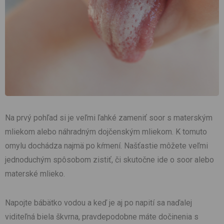
Na prvý pohľad si je veľmi ľahké zameniť soor s materským
mliekom alebo náhradným dojčenským mliekom. K tomuto
omylu dochádza najmä po kŕmení. Našťastie môžete veľmi
jednoduchým spôsobom zistiť, či skutočne ide o soor alebo
materské mlieko.
Napojte bábätko vodou a keď je aj po napití sa naďalej
viditeľná biela škvrna, pravdepodobne máte dočinenia s