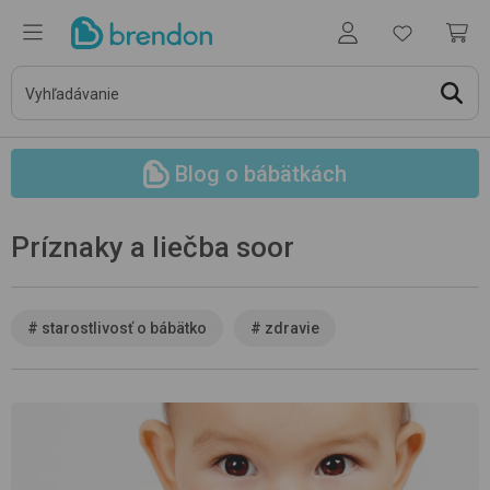
Blog o bábätkách
Príznaky a liečba soor
#
starostlivosť o bábätko
#
zdravie