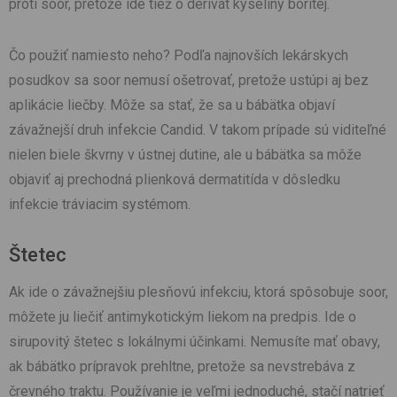
proti soor, pretože ide tiež o derivát kyseliny boritej.
Čo použiť namiesto neho? Podľa najnovších lekárskych
posudkov sa soor nemusí ošetrovať, pretože ustúpi aj bez
aplikácie liečby. Môže sa stať, že sa u bábätka objaví
závažnejší druh infekcie Candid. V takom prípade sú viditeľné
nielen biele škvrny v ústnej dutine, ale u bábätka sa môže
objaviť aj prechodná plienková dermatitída v dôsledku
infekcie tráviacim systémom.
Štetec
Ak ide o závažnejšiu plesňovú infekciu, ktorá spôsobuje soor,
môžete ju liečiť antimykotickým liekom na predpis. Ide o
sirupovitý štetec s lokálnymi účinkami. Nemusíte mať obavy,
ak bábätko prípravok prehltne, pretože sa nevstrebáva z
črevného traktu. Používanie je veľmi jednoduché, stačí natrieť