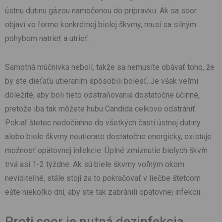
ústnu dutinu gázou namočenou do prípravku. Ak sa soor
objaví vo forme konkrétnej bielej škvrny, musí sa silným
pohybom natrieť a utrieť.
Samotná múčnivka nebolí, takže sa nemusíte obávať toho, že
by ste dieťaťu utieraním spôsobili bolesť. Je však veľmi
dôležité, aby boli tieto odstraňovania dostatočne účinné,
pretože iba tak môžete hubu Candida celkovo odstrániť.
Pokiaľ štetec nedočiahne do všetkých častí ústnej dutiny
alebo biele škvrny neutierate dostatočne energicky, existuje
možnosť opätovnej infekcie. Úplné zmiznutie bielych škvŕn
trvá asi 1-2 týždne. Ak sú biele škvrny voľným okom
neviditeľné, stále stojí za to pokračovať v liečbe štetcom
ešte niekoľko dní, aby ste tak zabránili opätovnej infekcii.
Proti soor je nutná dezinfekcia