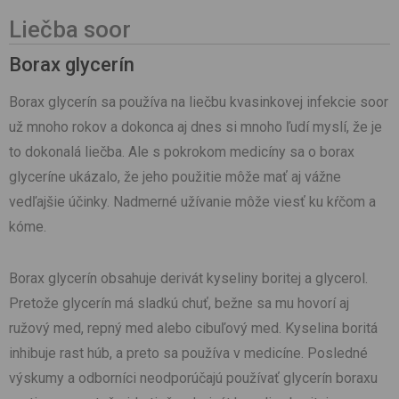
Liečba soor
Borax glycerín
Borax glycerín sa používa na liečbu kvasinkovej infekcie soor
už mnoho rokov a dokonca aj dnes si mnoho ľudí myslí, že je
to dokonalá liečba. Ale s pokrokom medicíny sa o borax
glyceríne ukázalo, že jeho použitie môže mať aj vážne
vedľajšie účinky. Nadmerné užívanie môže viesť ku kŕčom a
kóme.
Borax glycerín obsahuje derivát kyseliny boritej a glycerol.
Pretože glycerín má sladkú chuť, bežne sa mu hovorí aj
ružový med, repný med alebo cibuľový med. Kyselina boritá
inhibuje rast húb, a preto sa používa v medicíne. Posledné
výskumy a odborníci neodporúčajú používať glycerín boraxu