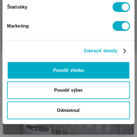
Vložky do podprsenky
Štatistiky
Marketing
Foto:
www.shutterstock.com
ČAKÁM BÁBÄTKO
SOM RODIČ
HĽADÁM DARČEK
#
starostlivosť o bábätko
#
zdravie
Zobraziť detaily
SÚVISIACE ČLÁNKY
Povoliť všetko
Povoliť výber
Odmietnuť