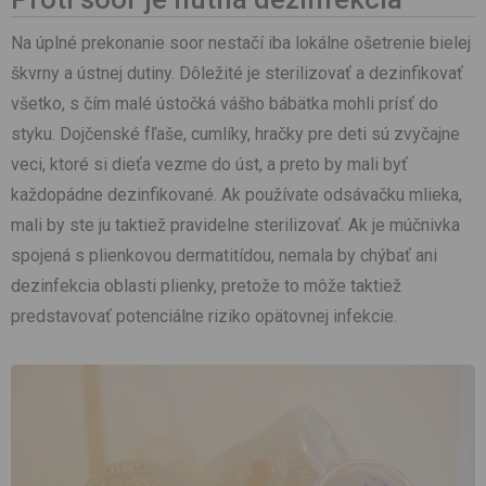
Na úplné prekonanie soor nestačí iba lokálne ošetrenie bielej
škvrny a ústnej dutiny. Dôležité je sterilizovať a dezinfikovať
všetko, s čím malé ústočká vášho bábätka mohli prísť do
styku. Dojčenské fľaše, cumlíky, hračky pre deti sú zvyčajne
veci, ktoré si dieťa vezme do úst, a preto by mali byť
každopádne dezinfikované. Ak používate odsávačku mlieka,
mali by ste ju taktiež pravidelne sterilizovať. Ak je múčnivka
spojená s plienkovou dermatitídou, nemala by chýbať ani
dezinfekcia oblasti plienky, pretože to môže taktiež
predstavovať potenciálne riziko opätovnej infekcie.