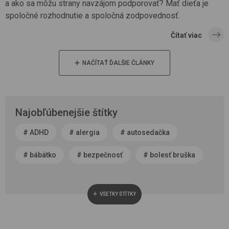
a ako sa môžu strany navzájom podporovať? Mať dieťa je
spoločné rozhodnutie a spoločná zodpovednosť.
Čítať viac
NAČÍTAŤ ĎALŠIE ČLÁNKY
Najobľúbenejšie štítky
#
ADHD
#
alergia
#
autosedačka
#
bábätko
#
bezpečnosť
#
bolesť bruška
#
byť rodičom
#
čerstvý vzduch
VŠETKY ŠTÍTKY
#
cestovanie
#
chôdza, vývoj chodidla
#
choroba
#
cisársky rez
#
darček