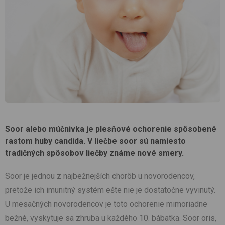
Soor alebo múčnivka je plesňové ochorenie spôsobené
rastom huby candida. V liečbe soor sú namiesto
tradičných spôsobov liečby známe nové smery.
Soor je jednou z najbežnejších chorôb u novorodencov,
pretože ich imunitný systém ešte nie je dostatočne vyvinutý.
U mesačných novorodencov je toto ochorenie mimoriadne
bežné, vyskytuje sa zhruba u každého 10. bábätka. Soor oris,