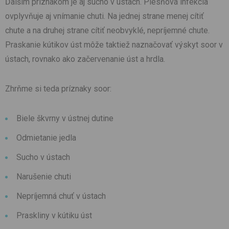
Ďalším príznakom je aj sucho v ústach. Plesňová infekcia
ovplyvňuje aj vnímanie chuti. Na jednej strane menej cítiť
chute a na druhej strane cítiť neobvyklé, nepríjemné chute.
Praskanie kútikov úst môže taktiež naznačovať výskyt soor v
ústach, rovnako ako začervenanie úst a hrdla.
Zhrňme si teda príznaky soor:
Biele škvrny v ústnej dutine
Odmietanie jedla
Sucho v ústach
Narušenie chuti
Nepríjemná chuť v ústach
Praskliny v kútiku úst