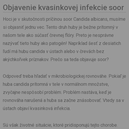
Objavenie kvasinkovej infekcie soor
Hoci je v skutočnosti príčinou soor Candida albicans, musíme
si objasniť jednu vec. Tento druh huby je bežne prítomný v
našom tele ako súčasť črevnej flóry. Preto je nesprávne
nazývať tieto huby ako patogén! Napríklad šesť z desiatich
ľudí má hubu candida v ústach alebo v črevách bez
akýchkoľvek príznakov. Prečo sa teda objavuje soor?
Odpoveď treba hľadať v mikrobiologickej rovnováhe. Pokiaľ je
huba candida prítomná v tele v normálnom množstve,
zvyčajne nespôsobí problém. Problém nastáva, keď je
rovnováha narušená a huba sa začne znásobovať. Vtedy sa v
ústach objaví kvasinková infekcia.
Sú však životné situácie, ktoré pridisponujú tejto chorobe.