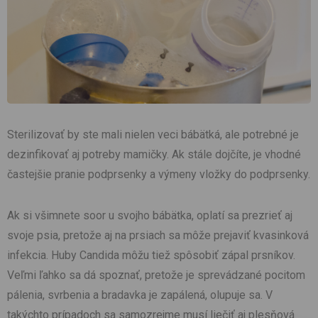
Sterilizovať by ste mali nielen veci bábätká, ale potrebné je
dezinfikovať aj potreby mamičky. Ak stále dojčíte, je vhodné
častejšie pranie podprsenky a výmeny vložky do podprsenky.
Ak si všimnete soor u svojho bábätka, oplatí sa prezrieť aj
svoje psia, pretože aj na prsiach sa môže prejaviť kvasinková
infekcia. Huby Candida môžu tiež spôsobiť zápal prsníkov.
Veľmi ľahko sa dá spoznať, pretože je sprevádzané pocitom
pálenia, svrbenia a bradavka je zapálená, olupuje sa. V
takýchto prípadoch sa samozrejme musí liečiť aj plesňová