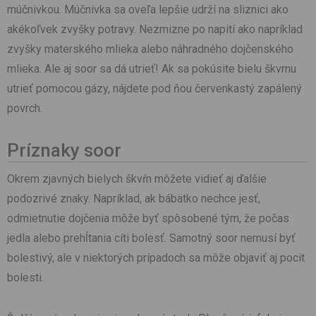
múčnivkou. Múčnivka sa oveľa lepšie udrží na sliznici ako
akékoľvek zvyšky potravy. Nezmizne po napití ako napríklad
zvyšky materského mlieka alebo náhradného dojčenského
mlieka. Ale aj soor sa dá utrieť! Ak sa pokúsite bielu škvrnu
utrieť pomocou gázy, nájdete pod ňou červenkastý zapálený
povrch.
Príznaky soor
Okrem zjavných bielych škvŕn môžete vidieť aj ďalšie
podozrivé znaky. Napríklad, ak bábätko nechce jesť,
odmietnutie dojčenia môže byť spôsobené tým, že počas
jedla alebo prehĺtania cíti bolesť. Samotný soor nemusí byť
bolestivý, ale v niektorých prípadoch sa môže objaviť aj pocit
bolesti.