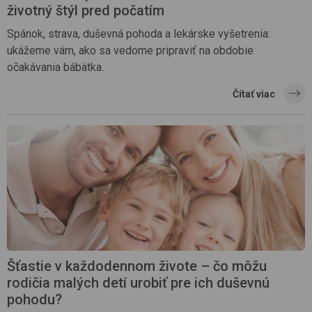
životný štýl pred počatím
Spánok, strava, duševná pohoda a lekárske vyšetrenia:
ukážeme vám, ako sa vedome pripraviť na obdobie
očakávania bábätka.
Čítať viac
Šťastie v každodennom živote – čo môžu
rodičia malých detí urobiť pre ich duševnú
pohodu?