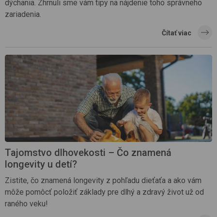
dýchania. Zhrnuli sme vám tipy na nájdenie toho správneho
zariadenia.
Čítať viac
Tajomstvo dlhovekosti – Čo znamená
longevity u detí?
Zistite, čo znamená longevity z pohľadu dieťaťa a ako vám
môže pomôcť položiť základy pre dlhý a zdravý život už od
raného veku!