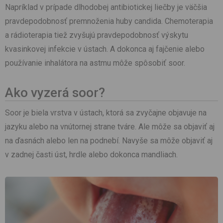
Napríklad v prípade dlhodobej antibiotickej liečby je väčšia
pravdepodobnosť premnoženia huby candida. Chemoterapia
a rádioterapia tiež zvyšujú pravdepodobnosť výskytu
kvasinkovej infekcie v ústach. A dokonca aj fajčenie alebo
používanie inhalátora na astmu môže spôsobiť soor.
Ako vyzerá soor?
Soor je biela vrstva v ústach, ktorá sa zvyčajne objavuje na
jazyku alebo na vnútornej strane tváre. Ale môže sa objaviť aj
na ďasnách alebo len na podnebí. Navyše sa môže objaviť aj
v zadnej časti úst, hrdle alebo dokonca mandliach.