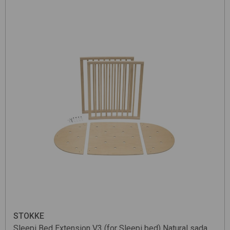
STOKKE
Sleepi Bed Extension V3 (for Sleepi bed)
Natural
sada