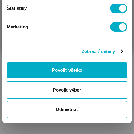
Štatistiky
Marketing
ČAKÁM BÁBÄTKO
SOM RODIČ
HĽADÁM DARČEK
Zobraziť detaily
ROBA
Conversion pages Universal Gabriella, Malo
bočný diel k
postieľke
Povoliť všetko
58.07
€
Povoliť výber
Odmietnuť