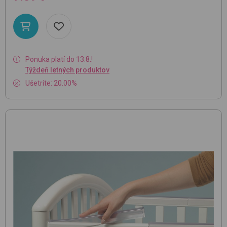
Ponuka platí do 13.8.!
Týždeň letných produktov
Ušetríte: 20.00%