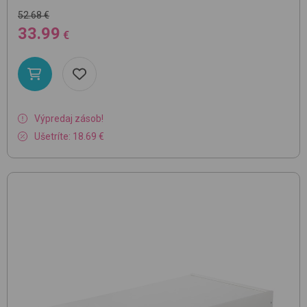
52.68 €
33.99
€
Výpredaj zásob!
Ušetríte: 18.69 €