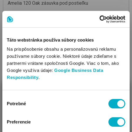
Amelia 120
Oak
zásuvka pod postieľku
36.67
€
Táto webstránka používa súbory cookies
Na prispôsobenie obsahu a personalizovanú reklamu
používame súbory cookie. Niektoré údaje zdieľame s
partnermi vrátane spoločnosti Google. Viac o tom, ako
Google využíva údaje:
Google Business Data
Responsibility
.
ZAVRIEŤ
Výber
Ako Vám môžeme pomôcť?
Potrebné
súhlasu
Vidíme, že si u nás prvý krát!
Preferencie