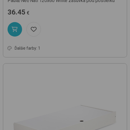
Paula/Nel/Nati 120x60
White
zásuvka pod postieľku
36.45
€
Ďalšie farby: 1