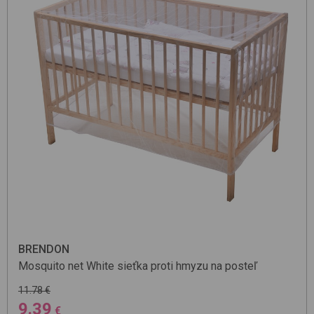
BRENDON
Mosquito net
White
sieťka proti hmyzu na posteľ
11.78 €
9.39
€