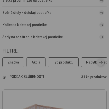
Sieťka proti hmyzu na postieľku
Bočné diely k detskej postieľke
Kolieska k detskej postieľke
Sady na rozšírenie k detskej postieľke
FILTRE
:
Značka
Akcia
Typ produktu
Nábytková zo
PODĽA OBĽÚBENOSTI
31 ks produktov