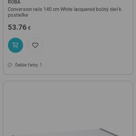
ROBA
Conversion rails 140 cm
White lacquered
bočný diel k
postieľke
53.76
€
Ďalšie farby: 1