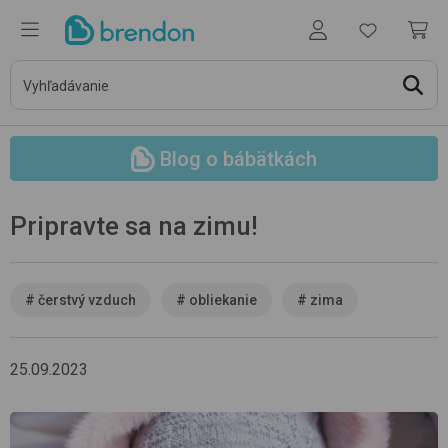
Blog o bábätkách
Pripravte sa na zimu!
#
čerstvý vzduch
#
obliekanie
#
zima
25.09.2023