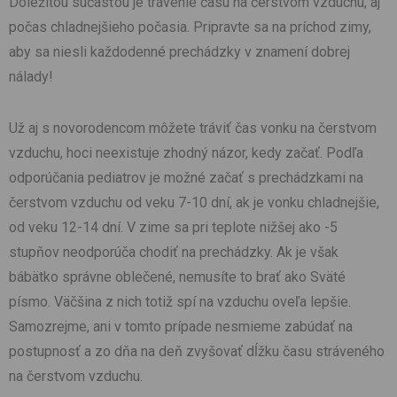
Dôležitou súčasťou je trávenie času na čerstvom vzduchu, aj
počas chladnejšieho počasia. Pripravte sa na príchod zimy,
aby sa niesli každodenné prechádzky v znamení dobrej
nálady!
Už aj s novorodencom môžete tráviť čas vonku na čerstvom
vzduchu, hoci neexistuje zhodný názor, kedy začať. Podľa
odporúčania pediatrov je možné začať s prechádzkami na
čerstvom vzduchu od veku 7-10 dní, ak je vonku chladnejšie,
od veku 12-14 dní. V zime sa pri teplote nižšej ako -5
stupňov neodporúča chodiť na prechádzky. Ak je však
bábätko správne oblečené, nemusíte to brať ako Sväté
písmo. Väčšina z nich totiž spí na vzduchu oveľa lepšie.
Samozrejme, ani v tomto prípade nesmieme zabúdať na
postupnosť a zo dňa na deň zvyšovať dĺžku času stráveného
na čerstvom vzduchu.