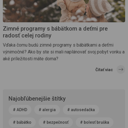
Zimné programy s bábätkom a deťmi pre
radosť celej rodiny
Vďaka čomu budú zimné programy s bábätkami a deťmi
výnimočné? Ako by ste si mali naplánovať svoj pobyt vonku a
aké príležitosti máte doma?
Čítať viac
Najobľúbenejšie štítky
#
ADHD
#
alergia
#
autosedačka
#
bábätko
#
bezpečnosť
#
bolesť bruška