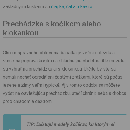
základnými kúskami sú
čiapka, šál a rukavice.
Prechádzka s kočíkom alebo
klokankou
Okrem správneho oblečenia bábätka je veľmi dôležitá aj
samotná príprava kočíka na chladnejšie obdobie. Ale môžete
sa vybrať na prechádzku aj s klokankou. Určite by ste sa
nemali nechať odradiť ani častými zrážkami, ktoré sú počas
jesene a zimy veľmi typické. Aj v tomto období sa môžete
vydať na osviežujúcu prechádzku, stačí chrániť seba a drobca
pred chladom a dažďom.
TIP:
Existujú modely kočíkov, ku ktorým si