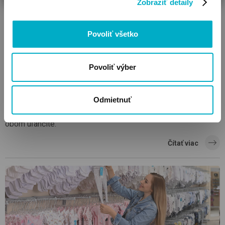
Zobraziť detaily
Povoliť všetko
Povoliť výber
8 rád, ak sa vaše bábätko nerado oblieka
Bábätká, ktoré sa neradi obliekajú, si vyžadujú trpezlivosť a
Odmietnuť
kreativitu. Pomocou niekoľkých praktických rád si obliekanie
obom uľahčíte.
Čítať viac