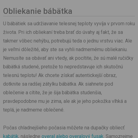
Obliekanie bábätka
U bábätiek sa udržiavanie telesnej teploty vyvíja v prvom roku
života. Pri ich obliekaní treba brať do úvahy aj fakt, že sa
takmer vôbec nehýbu, potrebujú teda o jednu vrstvu viac. Ale
je veľmi dôležité, aby ste sa vyhli nadmernému obliekaniu.
Nemusíte sa obávať ani vtedy, ak pocítite, že sú malé ručičky
bábätká studené, pretože to nepredstavuje ich skutočnú
telesnú teplotu! Ak chcete získať autentickejší obraz,
dotknite sa radšej zátylku bábätka. Ak siahnete pod
oblečenie a cítite, že je šija bábätka studenšia,
pravdepodobne mu je zima, ale ak je jeho pokožka vlhká a
teplá, je nadmerne oblečené.
Počas chladnejšieho počasia môžete na dupačky obliecť
kabátik
, následne
overal alebo overalový fusak
. Samozrejme