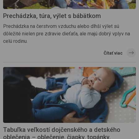
Prechádzka, túra, výlet s bábätkom
Prechádzka na čerstvom vzduchu alebo dlhší výlet sú
dôležité nielen pre zdravie dieťaťa, ale majú dobrý vplyv na
celú rodinu.
Čítať viac
Tabuľka veľkostí dojčenského a detského
oblečenia – oblečenie, čiapky, topánky,