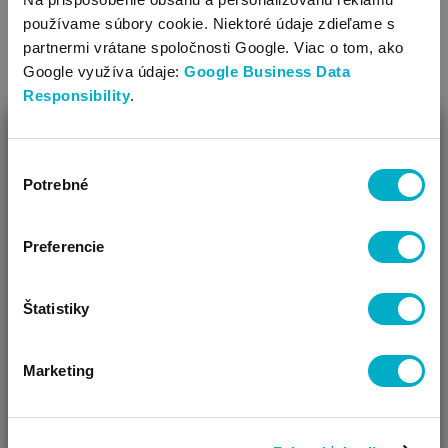
a šál
používame súbory cookie. Niektoré údaje zdieľame s
43.95
€
29.95 €
partnermi vrátane spoločnosti Google. Viac o tom, ako
14.95
Google využíva údaje:
Google Business Data
€
Responsibility
.
ZAVRIEŤ
Veľkosť:
62
,
68
,
74
,
80
Výber
Ako Vám môžeme pomôcť?
Ďalšie farby: 1
Potrebné
súhlasu
Veľkosť:
4
Vidíme, že si u nás prvý krát!
Výpredaj 
Preferencie
Ušetríte: 1
Štatistiky
SÚVISIACE ČLÁNKY
Marketing
ČAKÁM BÁBÄTKO
SOM RODIČ
HĽADÁM DARČEK