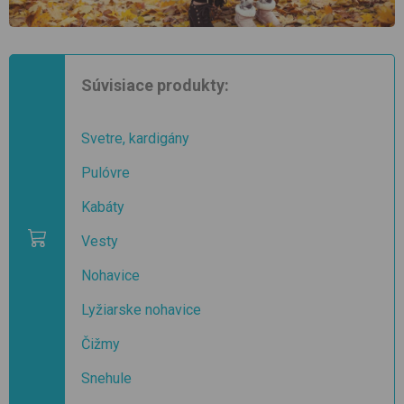
Súvisiace produkty:
Svetre, kardigány
Pulóvre
Kabáty
Vesty
Nohavice
Lyžiarske nohavice
Čižmy
Snehule