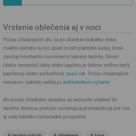
Vrstenie oblečenia aj v noci
Počas chladnejších dní, sa pri obliekaní bábätka alebo
malého dieťaťa na noc oplatí zvoliť praktické kúsky, ktoré
zaisťujú konštantnú rovnomernú telesnú teplotu. Okrem
(alebo namiesto) deky alebo paplónu je dobrou voľbou teplý
paplónový alebo wellsoftový
spací vak
. Počas chladnejších
mesiacov siahnite radšej po
jednodielnom pyžame
.
Ani počas chladného obdobia sa nemusíte utiahnuť do
teplého domova, pretože osviežujúca prechádzka je pre vás
aj vaše bábätko mimoriadne prospešné.
#
čerstvý vzduch
#
obliekanie
#
zima