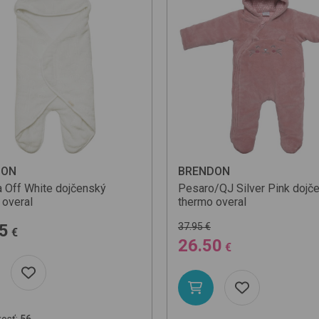
DON
BRENDON
a
Off White
dojčenský
Pesaro/QJ
Silver Pink
dojč
 overal
thermo overal
5
37.95 €
€
26.50
€
osť:
56