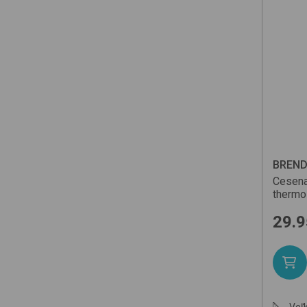
BREN
Cesen
thermo
29.9
Veľk