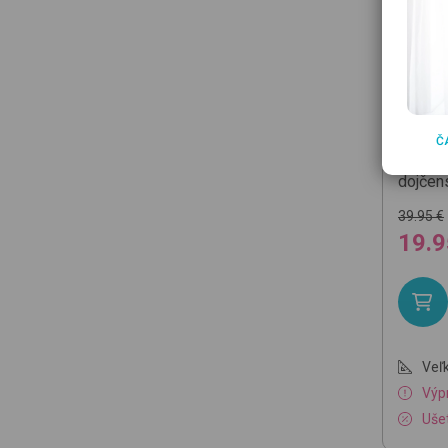
CHICC
Č
09002
dojčen
39.95 €
19.9
Veľk
Výp
Ušet