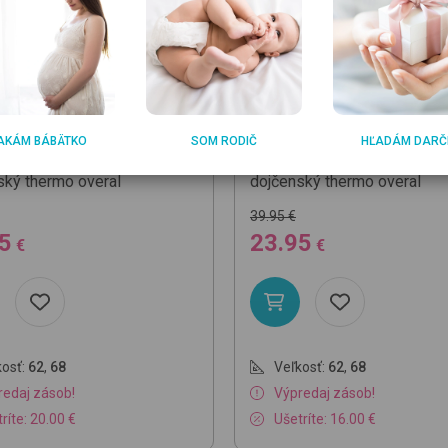
O
CHICCO
AKÁM BÁBÄTKO
SOM RODIČ
HĽADÁM DARČ
647
021 Lt Blue-Pinguin
09027175
011 Pink Cat-Prs
ský thermo overal
dojčenský thermo overal
39.95 €
5
23.95
€
€
osť:
62
,
68
Veľkosť:
62
,
68
redaj zásob!
Výpredaj zásob!
ríte: 20.00 €
Ušetríte: 16.00 €