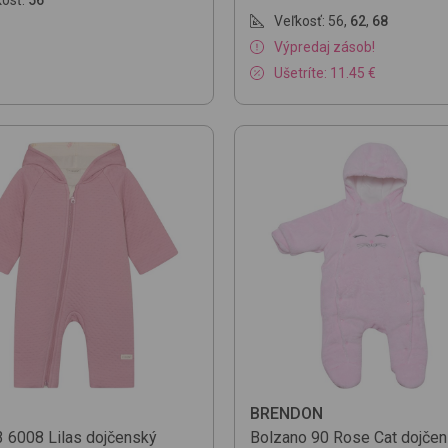
Veľkosť:
56
,
62
,
68
Výpredaj zásob!
Ušetríte: 11.45 €
BRENDON
3
6008 Lilas
dojčenský
Bolzano
90 Rose Cat
dojče