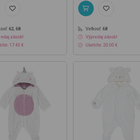
osť:
62
,
68
Veľkosť:
68
redaj zásob!
Výpredaj zásob!
ríte: 17.45 €
Ušetríte: 20.00 €