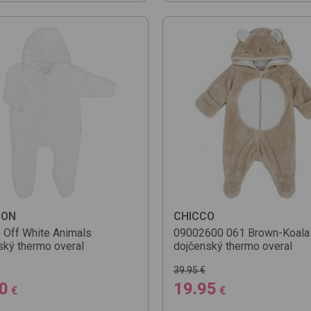
DON
CHICCO
o
Off White Animals
09002600
061 Brown-Koala
ský thermo overal
dojčenský thermo overal
39.95 €
0
19.95
€
€