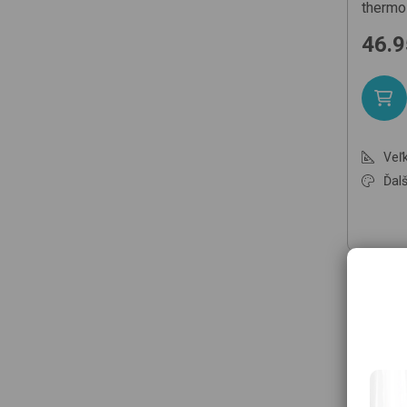
thermo
46.9
Veľk
Ďalš