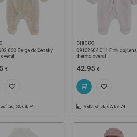
O
CHICCO
602
060 Beige
dojčenský
09102684
011 Pink
dojčens
 overal
thermo overal
5
42.95
€
€
osť:
56
,
62
,
68
,
74
Veľkosť:
56
,
62
,
68
,
74