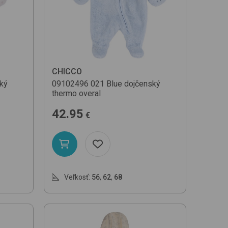
Podľa názvu (A-Z)
CHICCO
ký
09102496
021 Blue
dojčenský
thermo overal
42.95
€
Veľkosť:
56
,
62
,
68