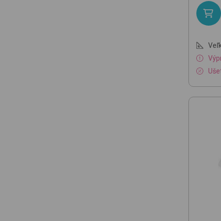
Veľk
Výp
Ušet