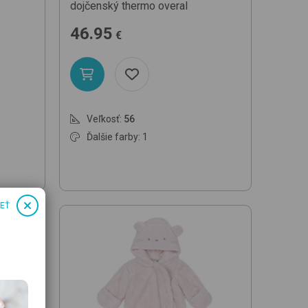
dojčenský thermo overal
46.95
€
Veľkosť:
56
Ďalšie farby: 1
IEŤ