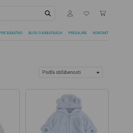
PRE BÁBÄTKO
BLOG O BÁBÄTKÁCH
PREDAJŇE
KONTAKT
Podľa obľúbenosti
Od najlacnejších
Od najdrahších
Podľa obľúbenosti
Novinky
Od najlacnejšej jed. ceny
Od najdrahšej jed. ceny