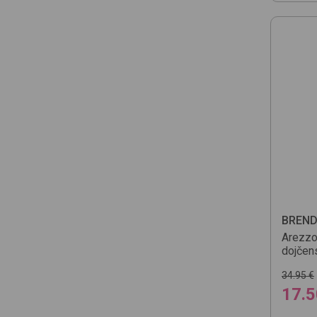
BREN
Arezz
dojčen
34.95 €
17.5