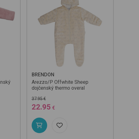
BRENDON
enský
Arezzo/P
Offwhite Sheep
dojčenský thermo overal
37.95 €
22.95
€