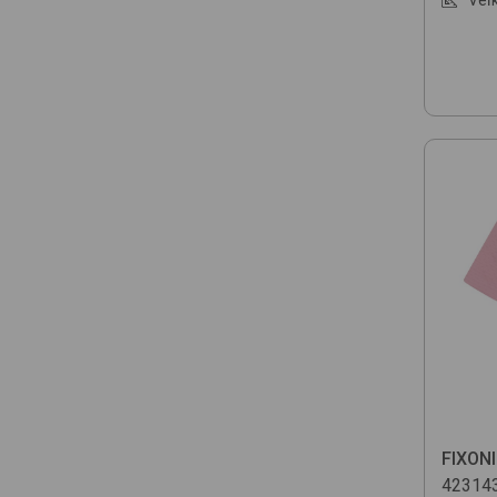
FIXONI
42314