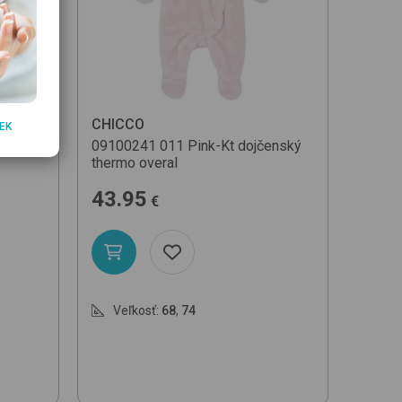
CHICCO
EK
09100241
011 Pink-Kt
dojčenský
thermo overal
43.95
€
Veľkosť:
68
,
74