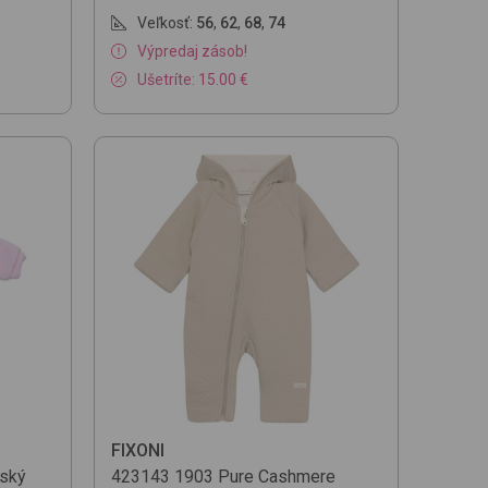
Veľkosť:
56
,
62
,
68
,
74
Výpredaj zásob!
Ušetríte: 15.00 €
FIXONI
nský
423143
1903 Pure Cashmere