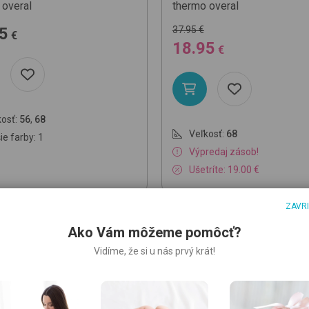
 overal
thermo overal
5
37.95 €
€
18.95
€
osť:
56
,
68
Veľkosť:
68
ie farby: 1
Výpredaj zásob!
Ušetríte: 19.00 €
ZAVR
Ako Vám môžeme pomôcť?
Vidíme, že si u nás prvý krát!