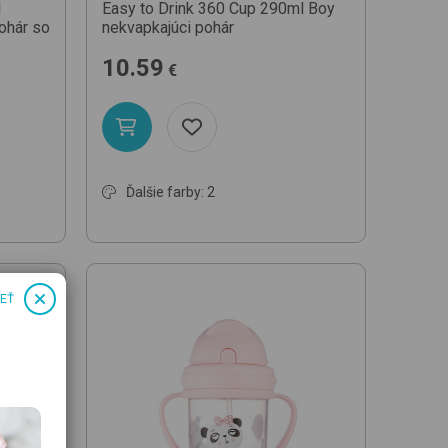
d
Easy to Drink 360 Cup 290ml
Boy
ohár so
nekvapkajúci pohár
10.59
€
Ďalšie farby: 2
IEŤ