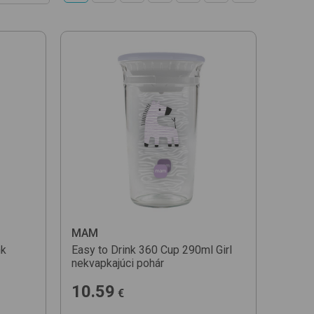
. ceny
ceny
MAM
nk
Easy to Drink 360 Cup 290ml
Girl
nekvapkajúci pohár
10.59
€