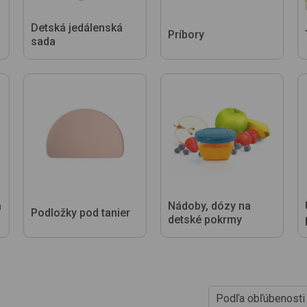
Detská jedálenská
Príbory
sada
a
Nádoby, dózy na
Podložky pod tanier
detské pokrmy
Podľa obľúbenosti