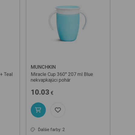
MUNCHKIN
m+
Teal
Miracle Cup 360° 207 ml
Blue
nekvapkajúci pohár
10.03
€
Ďalšie farby: 2