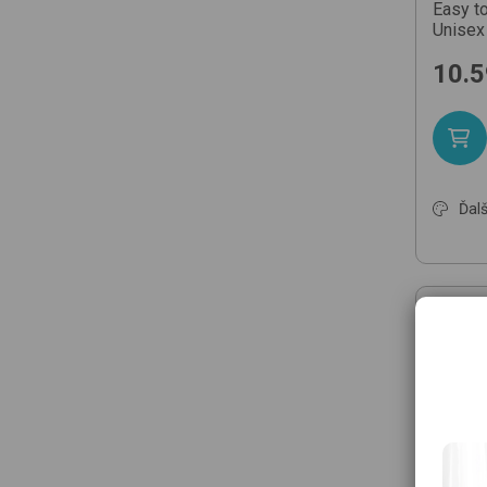
Easy t
Unisex
10.5
Ďalš