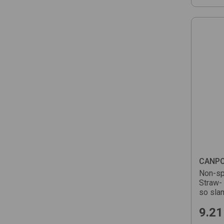
CANPO
Non-sp
Straw- 
so sla
9.21