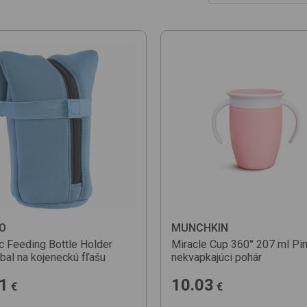
Od najlacnejších
Od najdrahších
Podľa obľúbenosti
Novinky
Od najlacnejšej jed
Od najdrahšej jed. 
Podľa názvu (A-Z)
O
MUNCHKIN
c Feeding Bottle Holder
Miracle Cup 360° 207 ml
Pi
bal na kojeneckú fľašu
nekvapkajúci pohár
1
10.03
€
€