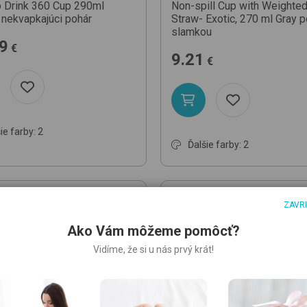
o Drink 360 Cup 290ml
Non-spill Cup with Weighte
nekvapkajúci pohár
Straw- Exotic, 270 ml
Gray
p
slamkou
9
€
9.21
€
ie farby: 2
Ďalšie farby: 2
ZAVR
Ako Vám môžeme pomôcť?
Vidíme, že si u nás prvý krát!