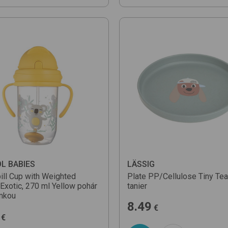
L BABIES
LÄSSIG
ill Cup with Weighted
Plate PP/Cellulose
Tiny Te
Exotic, 270 ml
Yellow
pohár
tanier
mkou
8.49
€
€