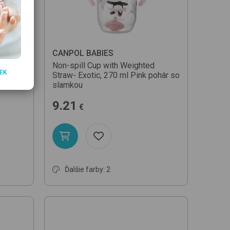
CANPOL BABIES
am Cat
Non-spill Cup with Weighted
EK
Straw- Exotic, 270 ml
Pink
pohár so
slamkou
9.21
€
Ďalšie farby: 2