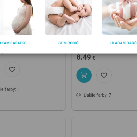
TALER
LÄSSIG
n s Plate
Dino Rexi
tanier
Plate PP/Cellulose
Tiny Te
AKÁM BÁBÄTKO
SOM RODIČ
HĽADÁM DARČ
tanier
€
8.49
€
ie farby: 1
Ďalšie farby: 7