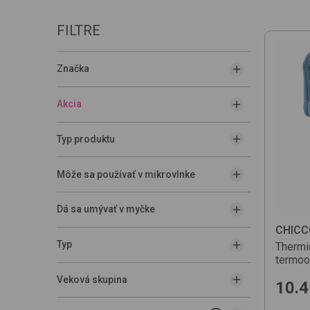
FILTRE
Značka
Akcia
Typ produktu
Môže sa používať v mikrovlnke
Dá sa umývať v myčke
CHICC
Typ
Thermi
termoo
Veková skupina
10.4