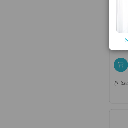
STERN
Childre
Č
7.55
Ďalš