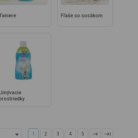
Taniere
Fľaše so sosákom
Umývacie
prostriedky
1
2
3
4
5