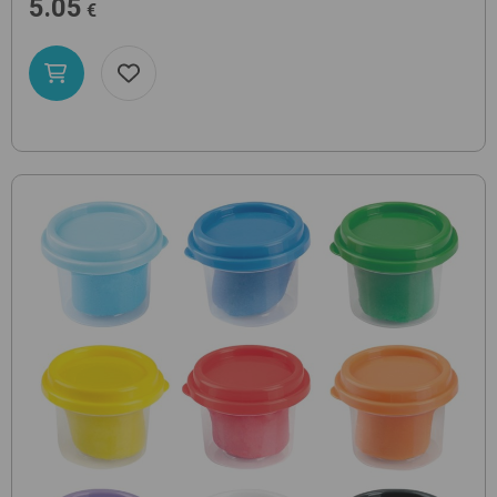
5.05
€