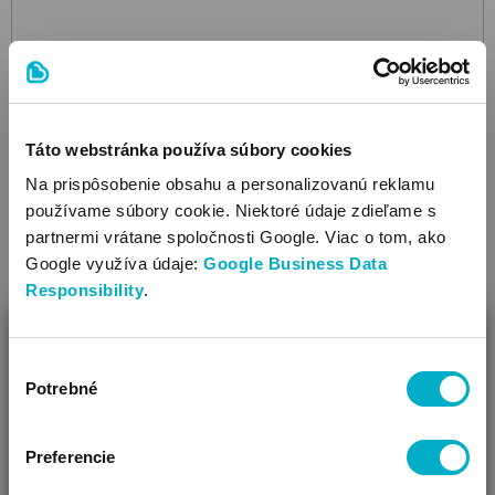
PLAY
First Traffic Small Car
autíčko
3.19
Táto webstránka používa súbory cookies
€
Na prispôsobenie obsahu a personalizovanú reklamu
používame súbory cookie. Niektoré údaje zdieľame s
partnermi vrátane spoločnosti Google. Viac o tom, ako
Google využíva údaje:
Google Business Data
Responsibility
.
ZAVRIEŤ
Výber
Ako Vám môžeme pomôcť?
Potrebné
súhlasu
Vidíme, že si u nás prvý krát!
Preferencie