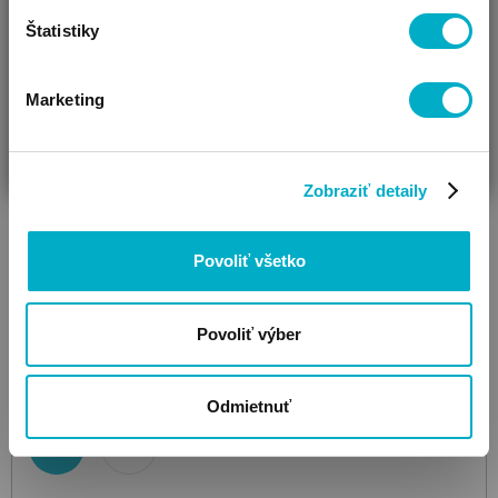
Štatistiky
Marketing
ČAKÁM BÁBÄTKO
SOM RODIČ
HĽADÁM DARČEK
Zobraziť detaily
Povoliť všetko
PLAY
Povoliť výber
Mystic Rainmaker
hrkálka
6.49
€
Odmietnuť