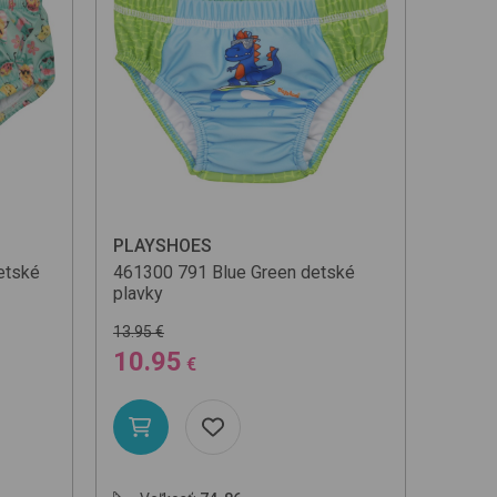
PLAYSHOES
etské
461300
791 Blue Green
detské
plavky
13.95 €
10.95
€