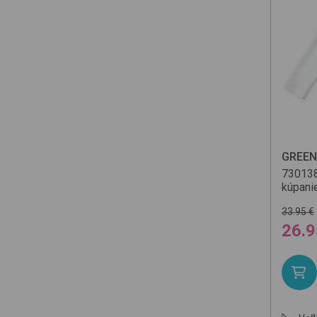
GREEN
73013
kúpani
33.95 €
26.9