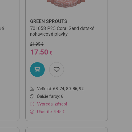
GREEN SPROUTS
ké
701058
P25 Coral Sand
detské
nohavicové plavky
21.95 €
17.50
€
Veľkosť:
68
,
74
,
80
,
86
,
92
Ďalšie farby: 6
Výpredaj zásob!
Ušetríte: 4.45 €