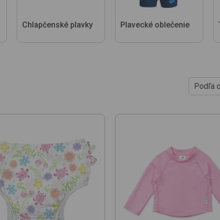
Chlapčenské plavky
Plavecké oblečenie
Podľa 
Od najl
Od najd
Podľa 
Novink
Od najl
Od najd
Podľa n