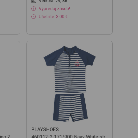
Veľkosť:
74
,
86
Výpredaj zásob!
Ušetríte: 3.00 €
PLAYSHOES
ino
2
460112-2
171/900 Navy White str.