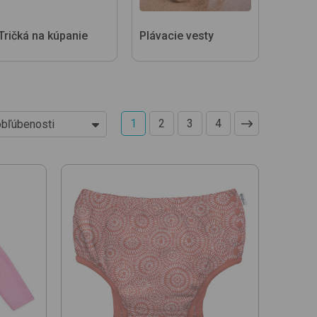
Tričká na kúpanie
Plávacie vesty
1
2
3
4
obľúbenosti
acnejších
rahších
obľúbenosti
y
acnejšej jed. ceny
rahšej jed. ceny
ázvu (A-Z)