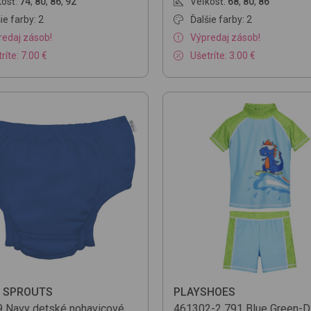
osť:
74
,
80
,
86
,
92
Veľkosť:
68
,
80
,
86
ie farby: 2
Ďalšie farby: 2
redaj zásob!
Výpredaj zásob!
ríte: 7.00 €
Ušetríte: 3.00 €
 SPROUTS
PLAYSHOES
9
Navy
detské nohavicové
461302-2
791 Blue Green-D