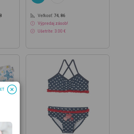
8
Veľkosť:
74
,
86
Výpredaj zásob!
Ušetríte: 3.00 €
IEŤ