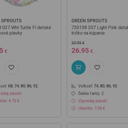
 SPROUTS
GREEN SPROUTS
8
037 Wht Turtle Fl
detské
730138
207 Light Pink
dets
cové plavky
tričko na kúpanie
33.95 €
5
26.95
€
€
osť:
68
,
74
,
80
,
86
,
92
Veľkosť:
74
,
80
,
86
,
92
redaj zásob!
Ďalšie farby: 2
ríte: 4.75 €
Výpredaj zásob!
Ušetríte: 7.00 €