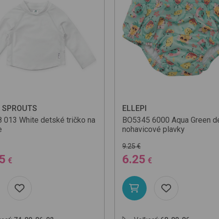
 SPROUTS
ELLEPI
8
013 White
detské tričko na
BO5345
6000 Aqua Green
d
e
nohavicové plavky
9.25 €
5
6.25
€
€