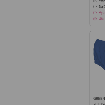
Veľk
Ďalš
Výp
Ušet
GREEN
70105