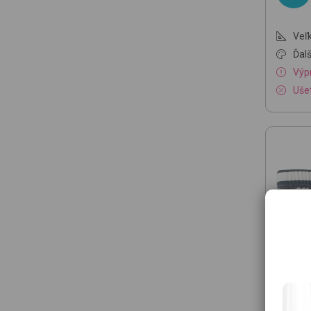
Veľk
Ďalš
Výp
Ušet