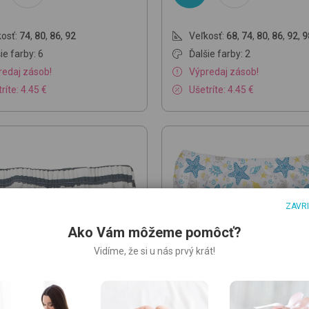
osť:
74
,
80
,
86
,
92
Veľkosť:
68
,
74
,
80
,
86
,
92
,
9
ie farby: 6
Ďalšie farby: 2
redaj zásob!
Výpredaj zásob!
ríte: 4.45 €
Ušetríte: 4.45 €
ZAVR
Ako Vám môžeme pomôcť?
Vidíme, že si u nás prvý krát!