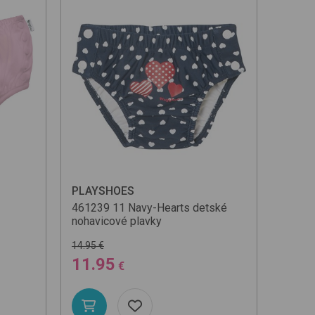
PLAYSHOES
461239
11 Navy-Hearts
detské
nohavicové plavky
14.95 €
11.95
€