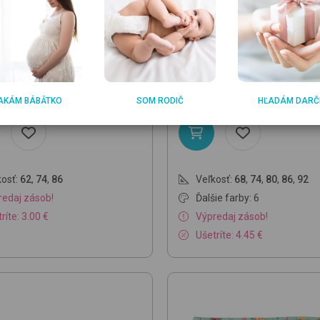
HOES
GREEN SPROUTS
0
171/900 Marine
detské
701058
H25 White Seashell
detské nohavicové plavky
21.95 €
5
17.50
€
€
AKÁM BÁBÄTKO
SOM RODIČ
HĽADÁM DARČ
osť:
62
,
74
,
86
Veľkosť:
68
,
74
,
80
,
86
,
92
redaj zásob!
Ďalšie farby: 6
ríte: 3.00 €
Výpredaj zásob!
Ušetríte: 4.45 €