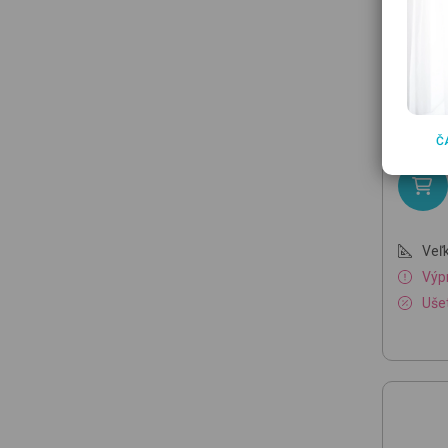
PLAYS
46011
plavky
13.95 €
10.9
Č
Veľk
Výp
Ušet