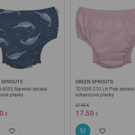
 SPROUTS
GREEN SPROUTS
8
6055 Narwhal
detské
701059
210 Ltt Pink
detské
cové plavky
nohavicové plavky
21.95 €
0
17.50
€
€