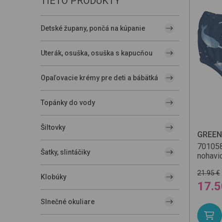
TIETO PRODUKTY
Detské župany, pončá na kúpanie
Uterák, osuška, osuška s kapucňou
Opaľovacie krémy pre deti a bábätká
Topánky do vody
Šiltovky
GREEN
70105
Šatky, slintáčiky
nohavi
21.95 €
Klobúky
17.5
Slnečné okuliare