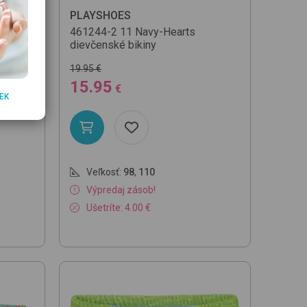
PLAYSHOES
s
461244-2
11 Navy-Hearts
dievčenské bikiny
19.95 €
15.95
€
EK
Veľkosť:
98
,
110
Výpredaj zásob!
Ušetríte: 4.00 €