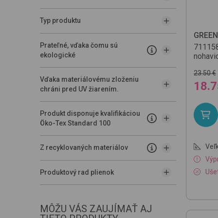
Typ produktu
GREEN
Prateľné, vďaka čomu sú
71115
ekologické
nohavi
23.50 €
Vďaka materiálovému zloženiu
18.7
chráni pred UV žiarením.
Produkt disponuje kvalifikáciou
Öko-Tex Standard 100
Veľk
Z recyklovaných materiálov
Výp
Ušet
Produktový rad plienok
MÔŽU VÁS ZAUJÍMAŤ AJ