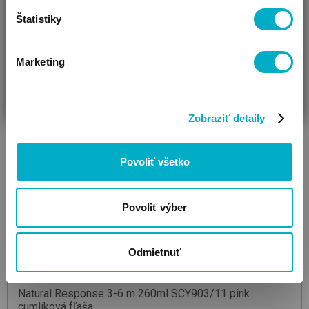
Štatistiky
Marketing
ČAKÁM BÁBÄTKO
SOM RODIČ
HĽADÁM DARČEK
Zobraziť detaily
Povoliť všetko
Povoliť výber
Odmietnuť
PHILIPS AVENT
Natural Response 3-6 m 260ml SCY903/11 pink
cumlíková fľaša