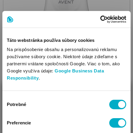
Táto webstránka používa súbory cookies
Na prispôsobenie obsahu a personalizovanú reklamu
PHILIPS AVENT
používame súbory cookie. Niektoré údaje zdieľame s
Natural Response with Airfre 3-6m 260ml SCY673/01
partnermi vrátane spoločnosti Google. Viac o tom, ako
cumlíková fľaša
Google využíva údaje:
Google Business Data
11.26
Responsibility
.
€
ZAVRIEŤ
Výber
Ako Vám môžeme pomôcť?
Potrebné
súhlasu
Vidíme, že si u nás prvý krát!
Preferencie