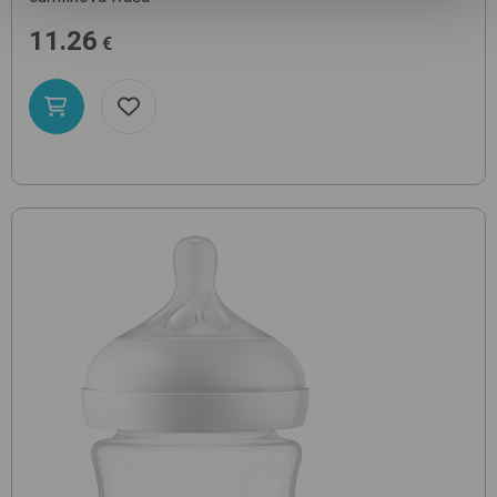
11.26
€