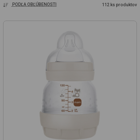
PODĽA OBĽÚBENOSTI
112 ks produktov