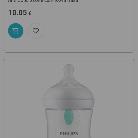
Anti Colic 320ml
cumlíková fľaša
10.05
€