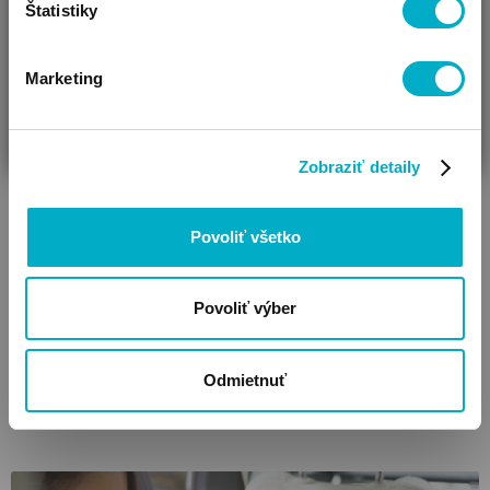
Štatistiky
Marketing
ČAKÁM BÁBÄTKO
SOM RODIČ
HĽADÁM DARČEK
ALTABEBE
Raincover for infant car seat
pláštenka na vajíčko
Zobraziť detaily
12.55 €
10.67
€
Povoliť všetko
Povoliť výber
Výpredaj zásob!
Ušetríte: 14.00%
Odmietnuť