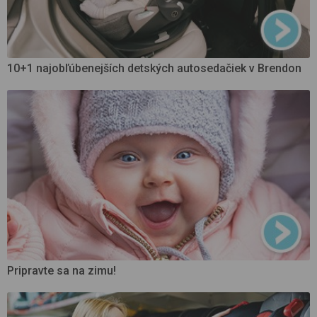
10+1 najobľúbenejších detských autosedačiek v Brendon
Pripravte sa na zimu!