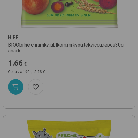
HIPP
BIOObilné chrumky,jablkom,mrkvou,tekvicou,repou30g
snack
1.66
€
Cena za 100 g: 5,53 €