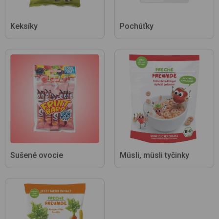
Keksíky
Pochúťky
Sušené ovocie
Müsli, müsli tyčinky