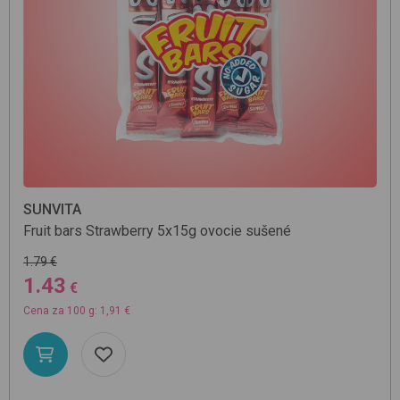
SUNVITA
Fruit bars Strawberry 5x15g
ovocie sušené
1.79 €
1.43
€
Cena za 100 g: 1,91 €