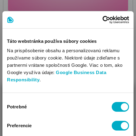
SUNVITA
Fruit bars Red berries 5x15g
ovocie sušené
1.79 €
Táto webstránka používa súbory cookies
1.43
€
Na prispôsobenie obsahu a personalizovanú reklamu
Cena za 100 g: 1,91 €
používame súbory cookie. Niektoré údaje zdieľame s
partnermi vrátane spoločnosti Google. Viac o tom, ako
Google využíva údaje:
Google Business Data
Responsibility
.
Zľava do 13.8.!
ZAVRIEŤ
Ušetríte: 20.00%
Výber
Ako Vám môžeme pomôcť?
Potrebné
súhlasu
Vidíme, že si u nás prvý krát!
Preferencie