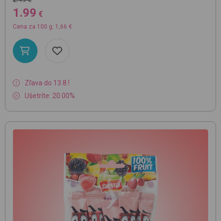
1.99
€
Cena za 100 g: 1,66 €
Zľava do 13.8.!
Ušetríte: 20.00%