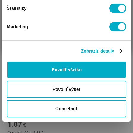
Štatistiky
Marketing
ČAKÁM BÁBÄTKO
SOM RODIČ
HĽADÁM DARČEK
Zobraziť detaily
Povoliť všetko
Povoliť výber
FRECHE FREUNDE
Odmietnuť
3 vegetables sticks BIO 30g
snack
1.87
€
Cena za 100 g: 6,23 €