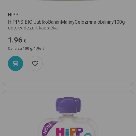
HIPP
HiPPiS BIO JablkoBanánMalinyCelozrnné obilniny100g
detský dezert kapsička
1.96
€
Cena za 100 g: 1,96 €