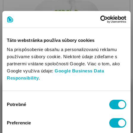
Táto webstránka používa súbory cookies
Na prispôsobenie obsahu a personalizovanú reklamu
používame súbory cookie. Niektoré údaje zdieľame s
partnermi vrátane spoločnosti Google. Viac o tom, ako
Google využíva údaje:
Google Business Data
Responsibility
.
ZAVRIEŤ
Výber
Ako Vám môžeme pomôcť?
Potrebné
FRECHE FREUNDE
súhlasu
Berry mix Apple & berries BIO 100g
detský dezert
Vidíme, že si u nás prvý krát!
kapsička
Preferencie
1.55
€