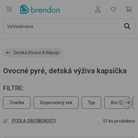
Detská Strava A Nápoje
Ovocné pyré, detská výživa kapsička
FILTRE
:
Značka
Doporučený vek
Typ
Bio
PODĽA OBĽÚBENOSTI
51 ks produktov