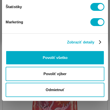
Cena za 100 g: 1,55 €
Štatistiky
Marketing
ČAKÁM BÁBÄTKO
SOM RODIČ
HĽADÁM DARČEK
Zobraziť detaily
Povoliť všetko
Povoliť výber
Odmietnuť