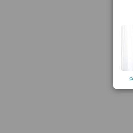
Kedy sa 
Čo by st
vedieť
Č
Známky a