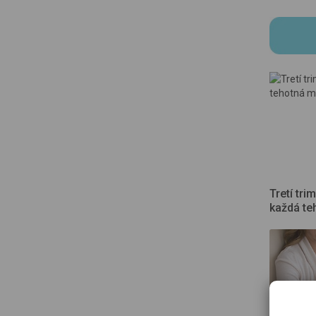
Tretí tri
každá te