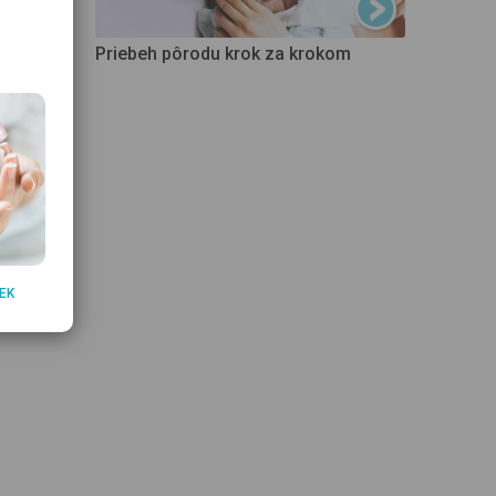
Priebeh pôrodu krok za krokom
EK