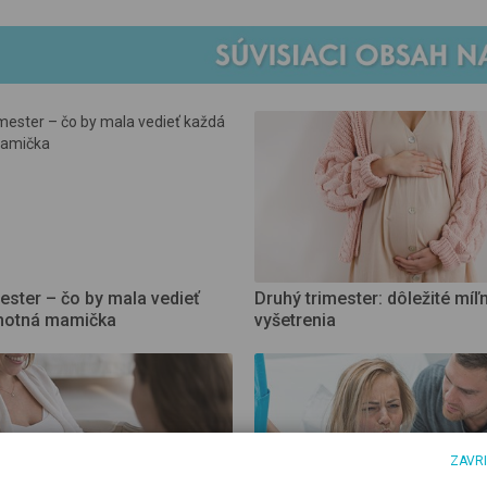
mester – čo by mala vedieť
Druhý trimester: dôležité míľni
hotná mamička
vyšetrenia
ZAVR