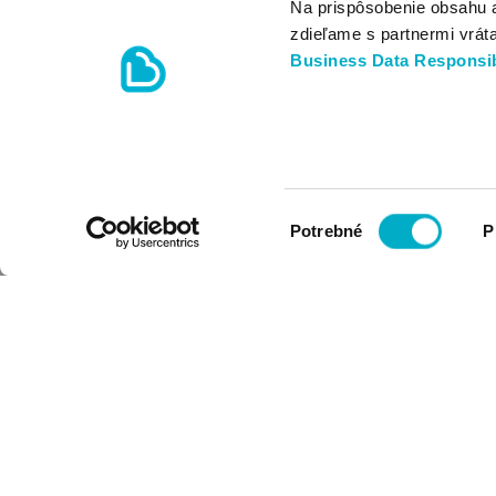
Na prispôsobenie obsahu 
zdieľame s partnermi vrát
Business Data Responsib
Výber
Potrebné
P
súhlasu