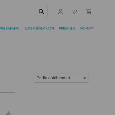
PRE BÁBÄTKO
BLOG O BÁBÄTKÁCH
PREDAJŇE
KONTAKT
Podľa obľúbenosti
Od najlacnejších
Od najdrahších
Podľa obľúbenosti
Novinky