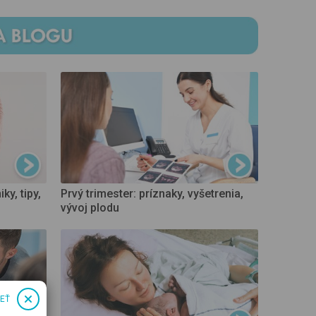
ky, tipy,
Prvý trimester: príznaky, vyšetrenia,
vývoj plodu
IEŤ