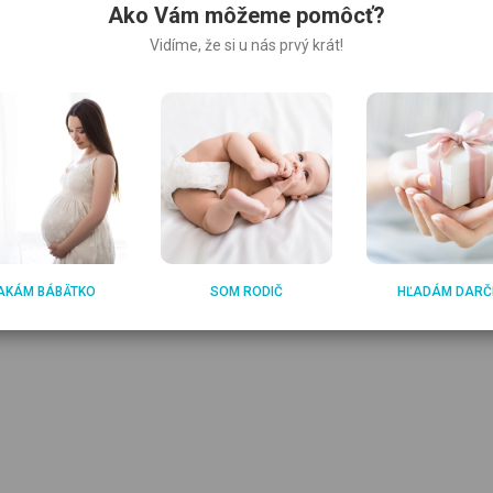
Ako Vám môžeme pomôcť?
Vidíme, že si u nás prvý krát!
bábätko začne pohybovať?
Nastrihnutie hrádze a liečba
e ako budúca mamička mali
AKÁM BÁBÄTKO
SOM RODIČ
HĽADÁM DARČ
 príznaky pôrodu