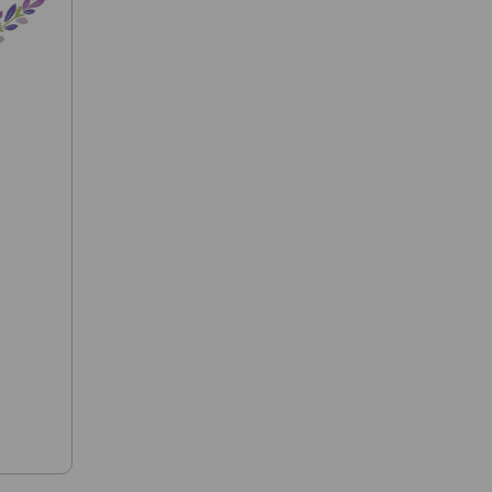
Od najlacnejšej jed. ceny
Od najdrahšej jed. ceny
Podľa názvu (A-Z)