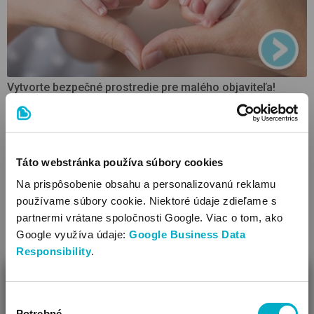
Vytvorte bezpečné prostredie pre malého objaviteľa!
Táto webstránka používa súbory cookies
Na prispôsobenie obsahu a personalizovanú reklamu
používame súbory cookie. Niektoré údaje zdieľame s
partnermi vrátane spoločnosti Google. Viac o tom, ako
Google využíva údaje:
Google Business Data
Responsibility
.
ZAVRIEŤ
Výber
Ako Vám môžeme pomôcť?
Potrebné