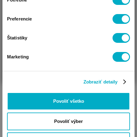
súhlasu
Vidíme, že si u nás prvý krát!
Preferencie
Štatistiky
Marketing
ČAKÁM BÁBÄTKO
SOM RODIČ
HĽADÁM DARČEK
Zobraziť detaily
Povoliť všetko
Povoliť výber