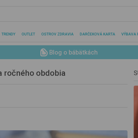
TRENDY
OUTLET
OSTROV ZDRAVIA
DARČEKOVÁ KARTA
VÝBAVA 
Blog o bábätkách
a ročného obdobia
S