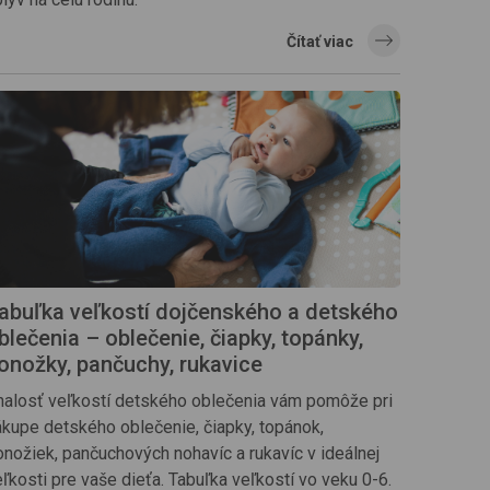
Čítať viac
abuľka veľkostí dojčenského a detského
blečenia – oblečenie, čiapky, topánky,
onožky, pančuchy, rukavice
nalosť veľkostí detského oblečenia vám pomôže pri
ákupe detského oblečenie, čiapky, topánok,
onožiek, pančuchových nohavíc a rukavíc v ideálnej
ľkosti pre vaše dieťa. Tabuľka veľkostí vo veku 0-6.