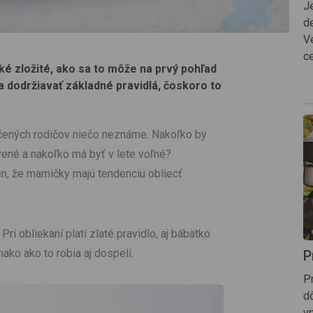
J
d
V
c
ké zložité, ako sa to môže na prvý pohľad
a dodržiavať základné pravidlá, čoskoro to
čených rodičov niečo neznáme. Nakoľko by
vené a nakoľko má byť v lete voľné?
en, že mamičky majú tendenciu obliecť
ri obliekaní platí zlaté pravidlo, aj bábätko
ako ako to robia aj dospelí.
P
P
dô
vp