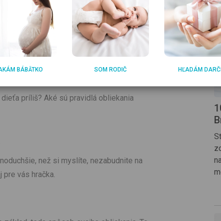
ovanie sa.
äčšími deťmi si tiež vyžaduje osobitnú
orodencov v prvých šiestich týždňoch ešte
hčuje prechladnutie.
AKÁM BÁBÄTKO
SOM RODIČ
HĽADÁM DARČ
dieťa príliš? Aké sú pravidlá obliekania
1
B
S
z
na
dnoduchšie, než si myslíte, nezabudnite na
m
j pre vás hračka.