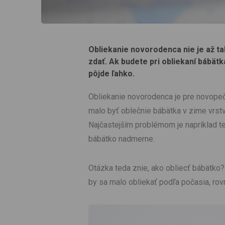
Obliekanie novorodenca nie je až ta
zdať. Ak budete pri obliekaní bábätk
pôjde ľahko.
Obliekanie novorodenca je pre novope
malo byť oblečnie bábätka v zime vrst
Najčastejším problémom je napríklad t
bábätko nadmerne.
Otázka teda znie, ako obliecť bábätko? P
by sa malo obliekať podľa počasia, rovn