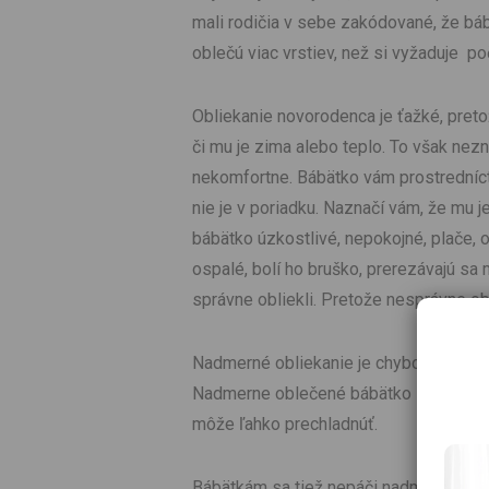
mali rodičia v sebe zakódované, že báb
oblečú viac vrstiev, než si vyžaduje po
Obliekanie novorodenca je ťažké, pret
či mu je zima alebo teplo. To však nezn
nekomfortne. Bábätko vám prostredníct
nie je v poriadku. Naznačí vám, že mu j
bábätko úzkostlivé, nepokojné, plače, o
ospalé, bolí ho bruško, prerezávajú sa m
správne obliekli. Pretože nesprávne ob
Nadmerné obliekanie je chybou, pretože
Nadmerne oblečené bábätko sa môže zah
môže ľahko prechladnúť.
Bábätkám sa tiež nepáči nadmerné oblie