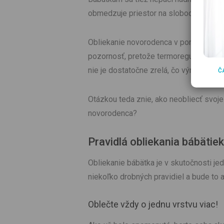
obmedzuje priestor na slobodné pohyb
Obliekanie novorodenca v porovnaní s v
pozornosť, pretože termoregulácia nov
nie je dostatočne zrelá, čo výrazne uľa
Č
Otázkou teda znie, ako neobliecť svoje 
novorodenca?
Pravidlá obliekania bábätiek
Obliekanie bábätka je v skutočnosti je
niekoľko drobných pravidiel a bude to a
Oblečte vždy o jednu vrstvu viac!