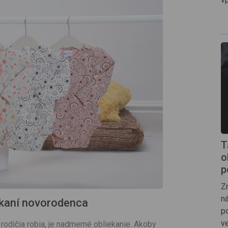
T
o
p
Z
n
iekaní novorodenca
p
ve
rodičia robia, je nadmerné obliekanie. Akoby