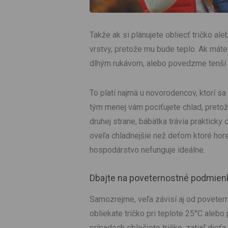
Takže ak si plánujete obliecť tričko al
vrstvy, pretože mu bude teplo. Ak máte
dlhým rukávom, alebo povedzme tenší 
To platí najmä u novorodencov, ktorí sa
tým menej vám pociťujete chlad, preto
druhej strane, bábätka trávia praktick
oveľa chladnejšie než deťom ktoré hore
hospodárstvo nefunguje ideálne.
Dbajte na poveternostné podmien
Samozrejme, veľa závisí aj od povetern
obliekate tričko pri teplote 25°C alebo
prípadoch oblečiete tričko, zatiaľ dieť