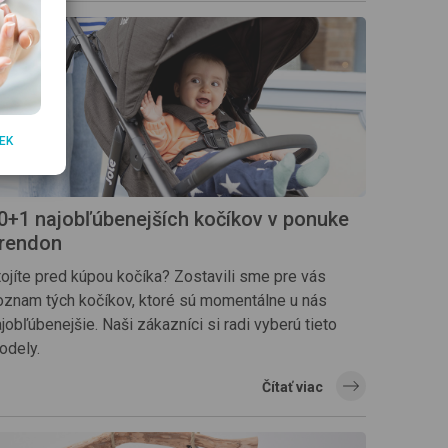
EK
0+1 najobľúbenejších kočíkov v ponuke
rendon
tojíte pred kúpou kočíka? Zostavili sme pre vás
oznam tých kočíkov, ktoré sú momentálne u nás
jobľúbenejšie. Naši zákazníci si radi vyberú tieto
odely.
Čítať viac