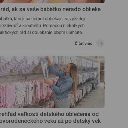
 rád, ak sa vaše bábätko nerado oblieka
bätká, ktoré sa neradi obliekajú, si vyžadujú
rpezlivosť a kreativitu. Pomocou niekoľkých
aktických rád si obliekanie obom uľahčíte.
Čítať viac
rehľad veľkostí detského oblečenia od
ovorodeneckého veku až po detský vek