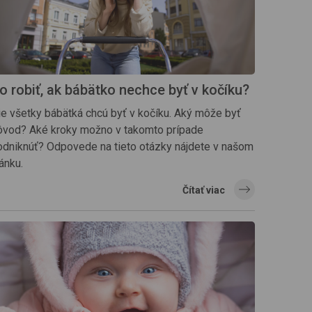
o robiť, ak bábätko nechce byť v kočíku?
ie všetky bábätká chcú byť v kočíku. Aký môže byť
ôvod? Aké kroky možno v takomto prípade
odniknúť? Odpovede na tieto otázky nájdete v našom
ánku.
Čítať viac