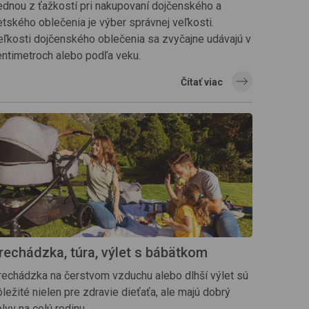
ednou z ťažkostí pri nakupovaní dojčenského a
etského oblečenia je výber správnej veľkosti.
eľkosti dojčenského oblečenia sa zvyčajne udávajú v
entimetroch alebo podľa veku.
Čítať viac
rechádzka, túra, výlet s bábätkom
rechádzka na čerstvom vzduchu alebo dlhší výlet sú
ležité nielen pre zdravie dieťaťa, ale majú dobrý
lyv na celú rodinu.