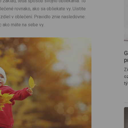
 základ, teda spôsob svojho obliekania. To
čené rovnako, ako sa obliekate vy. Uistite
zdiel v oblečení. Pravidlo znie nasledovne:
ac ako máte na sebe vy.
G
p
Z
oz
t