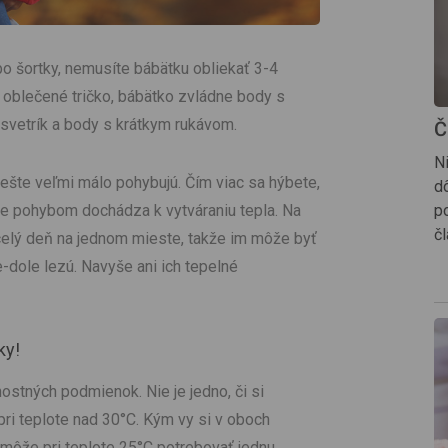
ebo šortky, nemusíte bábätku obliekať 3-4
 oblečené tričko, bábätko zvládne body s
svetrík a body s krátkym rukávom.
Č
N
 ešte veľmi málo pohybujú. Čím viac sa hýbete,
d
že pohybom dochádza k vytváraniu tepla. Na
p
čl
y celý deň na jednom mieste, takže im môže byť
-dole lezú. Navyše ani ich tepelné
ky!
ostných podmienok. Nie je jedno, či si
 pri teplote nad 30°C. Kým vy si v oboch
a môže pri teplote 25°C potrebovať jednu