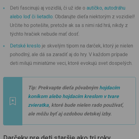
Deti fascinujú aj vozidlá, či už ide o
autíčko, autodráhu
alebo loď či lietadlo
. Obdarujte dieťa niektorým z vozidiel!
Určite ho potešíte, pretože ak sa s nimi rád hrá, nikdy z
týchto hračiek nebude mať dosť.
Detské kreslo
je skvelým tipom na darček, ktorý je nielen
pohodlný, ale dá sa zaradiť aj do hry. V každom prípade
deti milujú miniatúrne veci, ktoré evokujú svet dospelých.
Tip: Prekvapte dieťa pôvabným
hojdacím
koníkom alebo hojdacím kreslom v tvare
zvieratka
, ktoré bude nielen rado používať,
ale môžu byť aj ozdobou detskej izby.
Darčeky pre deti staršie ako tri roky