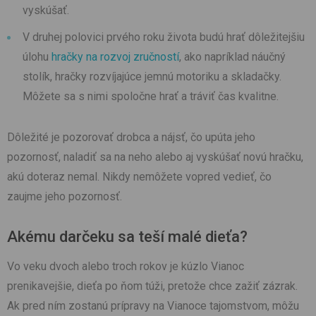
vyskúšať.
V druhej polovici prvého roku života budú hrať dôležitejšiu
úlohu
hračky na rozvoj zručností
, ako napríklad náučný
stolík, hračky rozvíjajúce jemnú motoriku a skladačky.
Môžete sa s nimi spoločne hrať a tráviť čas kvalitne.
Dôležité je pozorovať drobca a nájsť, čo upúta jeho
pozornosť, naladiť sa na neho alebo aj vyskúšať novú hračku,
akú doteraz nemal. Nikdy nemôžete vopred vedieť, čo
zaujme jeho pozornosť.
Akému darčeku sa teší malé dieťa?
Vo veku dvoch alebo troch rokov je kúzlo Vianoc
prenikavejšie, dieťa po ňom túži, pretože chce zažiť zázrak.
Ak pred ním zostanú prípravy na Vianoce tajomstvom, môžu