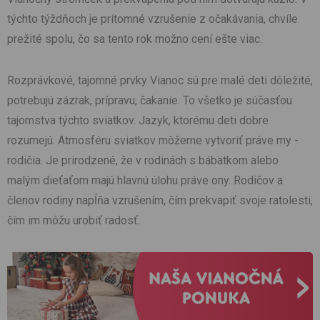
týchto týždňoch je prítomné vzrušenie z očakávania, chvíle
prežité spolu, čo sa tento rok možno cení ešte viac.
Rozprávkové, tajomné prvky Vianoc sú pre malé deti dôležité,
potrebujú zázrak, prípravu, čakanie. To všetko je súčasťou
tajomstva týchto sviatkov. Jazyk, ktorému deti dobre
rozumejú. Atmosféru sviatkov môžeme vytvoriť práve my -
rodičia. Je prirodzené, že v rodinách s bábätkom alebo
malým dieťaťom majú hlavnú úlohu práve ony. Rodičov a
členov rodiny napĺňa vzrušením, čím prekvapiť svoje ratolesti,
čím im môžu urobiť radosť.