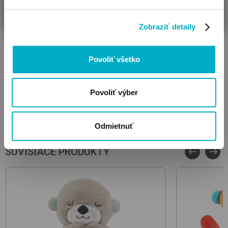
môžete pohodlne zakúpiť aj z pohodlia vášho
domova.
Zobraziť detaily
Povoliť všetko
Sviatky nebudú žiarivejšie kvôli množstvu alebo cene
darčekov, ale vďaka tomu, že k výberu pristupujeme s láskou
a vzájomnou pozornosťou.
Povoliť výber
#
sviatok
#
vianoce
Odmietnuť
SÚVISIACE PRODUKTY