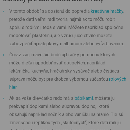
V tomto období sa dostanú do popredia
kreatívne hračky
,
pretože deti veľmi radi tvoria, najmä ak to môžu robiť
spolu s rodičmi, teda s vami. Môžete napríklad spoločne
modelovať plastelínu, ale vzrušujúce chvíle môžete
zabezpečiť aj nálepkovým albumom alebo vyfarbovaním.
Čoraz zaujímavejšie budú aj hračky pomocou ktorých
môže dieťa napodobňovať dospelých: napríklad
lekárnička, kuchyňa, hračkársky vysávač alebo čistiaca
súprava môžu byť pre drobca výbornou súčasťou
rolových
hier.
Ak sa vaše dievčatko rado hrá s
bábikami
, môžete ju
prekvapiť doplkami alebo súpravou doplno, ktoré
obsahujú napríklad nočník alebo vaničku na hranie. Tie sú
zmenšenou replikou tých „skutočných“, ktoré deti milujú.