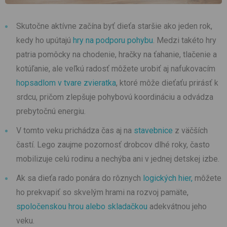
Skutočne aktívne začína byť dieťa staršie ako jeden rok,
kedy ho upútajú
hry na podporu pohybu
. Medzi takéto hry
patria pomôcky na chodenie, hračky na ťahanie, tlačenie a
kotúľanie, ale veľkú radosť môžete urobiť aj nafukovacím
hopsadlom v tvare zvieratka
, ktoré môže dieťaťu prirásť k
srdcu, pričom zlepšuje pohybovú koordináciu a odvádza
prebytočnú energiu.
V tomto veku prichádza čas aj na
stavebnice
z väčších
častí. Lego zaujme pozornosť drobcov dlhé roky, často
mobilizuje celú rodinu a nechýba ani v jednej detskej izbe.
Ak sa dieťa rado ponára do rôznych
logických hier,
môžete
ho prekvapiť so skvelým hrami na rozvoj pamäte,
spoločenskou hrou alebo skladačkou
adekvátnou jeho
veku.