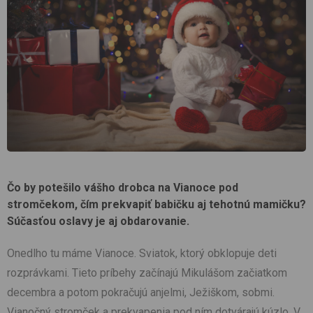
Čo by potešilo vášho drobca na Vianoce pod
stromčekom, čím prekvapiť babičku aj tehotnú mamičku?
Súčasťou oslavy je aj obdarovanie.
Onedlho tu máme Vianoce. Sviatok, ktorý obklopuje deti
rozprávkami. Tieto príbehy začínajú Mikulášom začiatkom
decembra a potom pokračujú anjelmi, Ježiškom, sobmi.
Vianočný stromček a prekvapenia pod ním dotvárajú kúzlo. V