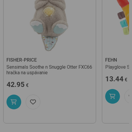
FISHER-PRICE
FEHN
Sensimals Soothe n Snuggle Otter FXC66
Playglove
Sa
hračka na uspávanie
13.44
€
42.95
€