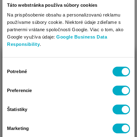
Darčeky pre tehotné mamičky
Táto webstránka používa súbory cookies
Na prispôsobenie obsahu a personalizovanú reklamu
Ak si práve lámete hlavu nad tým, čím by ste mohli prekvapiť
používame súbory cookie. Niektoré údaje zdieľame s
blízku osobu, ktorá práve čaká bábätko, tu je niekoľko
partnermi vrátane spoločnosti Google. Viac o tom, ako
nápadov:
Google využíva údaje:
Google Business Data
Responsibility
.
Sada na odtlačok brucha
ZAVRIEŤ
Tehotenský náhrdelník
Výber
Ako Vám môžeme pomôcť?
Potrebné
súhlasu
Denník bábätka
Vidíme, že si u nás prvý krát!
Tehotenské vankúše
Preferencie
Monitor tlkotu srdca
Štatistiky
Tip: Darčeková karta poteší vždy. Vyberte si
Marketing
našu
virtuálnu darčekovú kartu
, ktorú
ČAKÁM BÁBÄTKO
SOM RODIČ
HĽADÁM DARČEK