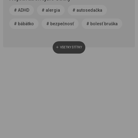
#
ADHD
#
alergia
#
autosedačka
#
bábätko
#
bezpečnosť
#
bolesť bruška
#
byť rodičom
#
čerstvý vzduch
VŠETKY ŠTÍTKY
#
cestovanie
#
chôdza, vývoj chodidla
#
choroba
#
cisársky rez
#
darček
#
detská autosedačka
#
detská izba
#
detská obuv
#
dieťa v spoločnosti
#
dojčenie
#
domáce zviera
#
dvojčatá
#
fašiangy
#
fotenie
#
horúčka
#
hra
#
hygiena
#
kalkulačka
#
kočík