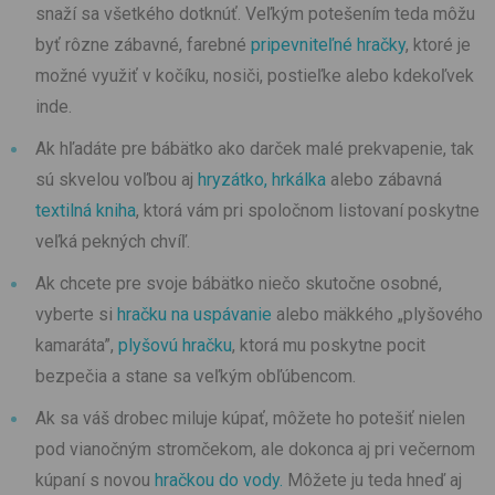
snaží sa všetkého dotknúť. Veľkým potešením teda môžu
byť rôzne zábavné, farebné
pripevniteľné hračky
, ktoré je
možné využiť v kočíku, nosiči, postieľke alebo kdekoľvek
inde.
Ak hľadáte pre bábätko ako darček malé prekvapenie, tak
sú skvelou voľbou aj
hryzátko, hrkálka
alebo zábavná
textilná kniha
, ktorá vám pri spoločnom listovaní poskytne
veľká pekných chvíľ.
Ak chcete pre svoje bábätko niečo skutočne osobné,
vyberte si
hračku na uspávanie
alebo mäkkého „plyšového
kamaráta”,
plyšovú hračku
, ktorá mu poskytne pocit
bezpečia a stane sa veľkým obľúbencom.
Ak sa váš drobec miluje kúpať, môžete ho potešiť nielen
pod vianočným stromčekom, ale dokonca aj pri večernom
kúpaní s novou
hračkou do vody.
Môžete ju teda hneď aj