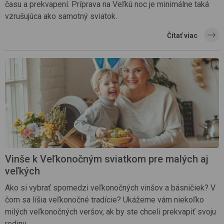
času a prekvapení. Príprava na Veľkú noc je minimálne taká
vzrušujúca ako samotný sviatok.
Čítať viac
Vinše k Veľkonočným sviatkom pre malých aj
veľkých
Ako si vybrať spomedzi veľkonočných vinšov a básničiek? V
čom sa líšia veľkonočné tradície? Ukážeme vám niekoľko
milých veľkonočných veršov, ak by ste chceli prekvapiť svoju
rodinu .