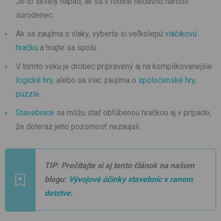
Je to skvelý nápad, ak sa v rodine nedávno narodil
súrodenec.
Ak sa zaujíma o vlaky, vyberte si veľkolepú
vláčikovú
hračku
a hrajte sa spolu.
V tomto veku je drobec pripravený aj na komplikovanejšie
logické hry
, alebo sa viac zaujíma o
spoločenské hry,
puzzle
.
Stavebnice
sa môžu stať obľúbenou hračkou aj v prípade,
že doteraz jeho pozornosť nezaujali.
TIP: Prečítajte si aj tento článok na našom
blogu:
Vývojové účinky stavebníc v ranom
detstve
.