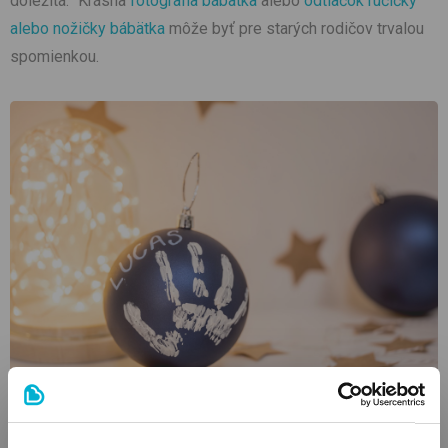
dôležitá.” Krásna
fotografia bábätka
alebo
odtlačok ručičky
alebo nožičky bábätka
môže byť pre starých rodičov trvalou
spomienkou.