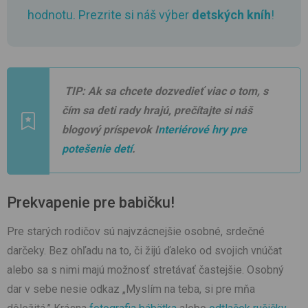
hodnotu. Prezrite si náš výber
detských kníh
!
TIP: Ak sa chcete dozvedieť viac o tom, s
čím sa deti rady hrajú, prečítajte si náš
blogový príspevok I
nteriérové hry pre
potešenie detí
.
Prekvapenie pre babičku!
Pre starých rodičov sú najvzácnejšie osobné, srdečné
darčeky. Bez ohľadu na to, či žijú ďaleko od svojich vnúčat
alebo sa s nimi majú možnosť stretávať častejšie. Osobný
dar v sebe nesie odkaz „Myslím na teba, si pre mňa