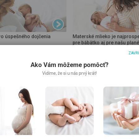
o úspešného dojčenia
Materské mlieko je najprosp
pre bábätko aj pre našu plan
ZAVR
Ako Vám môžeme pomôcť?
Vidíme, že si u nás prvý krát!