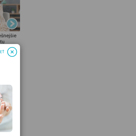
ešnejšie
étu
IEŤ