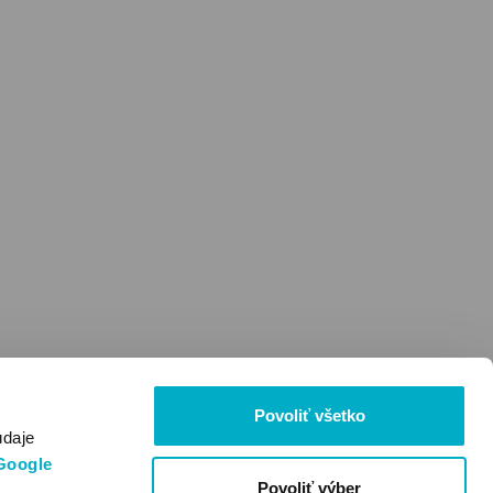
Povoliť všetko
údaje
Google
Povoliť výber