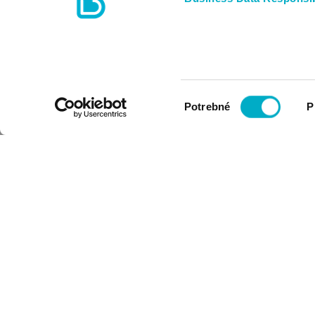
Výber
Potrebné
P
súhlasu
PRIHLÁSIŤ SA NA ODBER