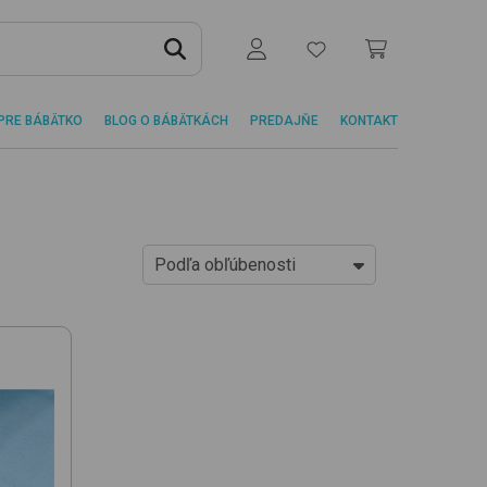
PRE BÁBÄTKO
BLOG O BÁBÄTKÁCH
PREDAJŇE
KONTAKT
Podľa obľúbenosti
Od najlacnejších
Od najdrahších
Podľa obľúbenosti
Novinky
Od najlacnejšej jed. ceny
Od najdrahšej jed. ceny