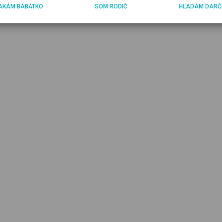
AKÁM BÁBÄTKO
SOM RODIČ
HĽADÁM DARČ