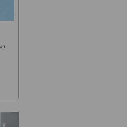
Podľa názvu (A-Z)
 do