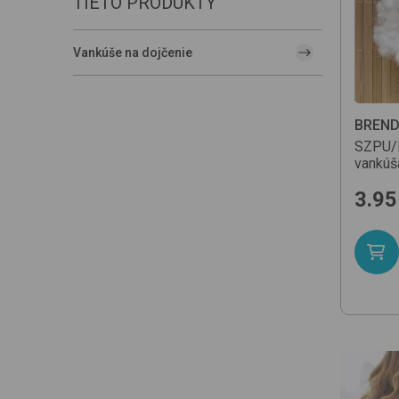
TIETO PRODUKTY
Vankúše na dojčenie
BREN
SZPU/
vankúš
3.95