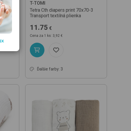
T-TOMI
Tetra Cth diapers print 70x70-3
Transport
textilná plienka
11.75
€
Cena za 1 ks: 3,92 €
EK
Ďalšie farby: 3