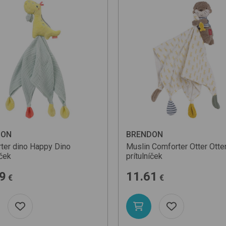
DON
BRENDON
ter dino
Happy Dino
Muslin Comforter Otter
Otte
íček
prítulníček
9
11.61
€
€