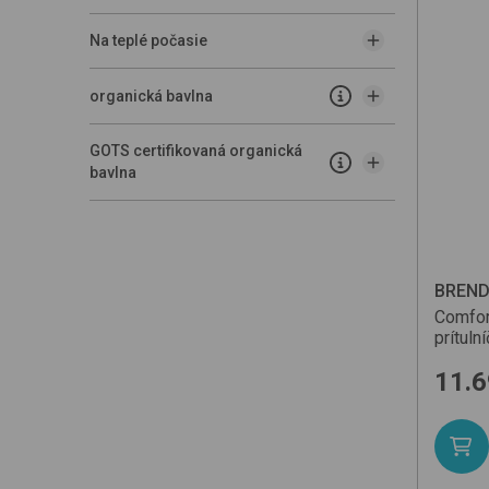
Na teplé počasie
organická bavlna
GOTS certifikovaná organická
bavlna
BREN
Comfor
prítuln
11.6