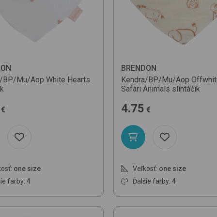
P
DON
BRENDON
a/BP/Mu/Aop
White Hearts
Kendra/BP/Mu/Aop
Offwhi
ik
Safari Animals
slintáčik
4.75
€
€
osť:
one size
Veľkosť:
one size
ie farby: 4
Ďalšie farby: 4