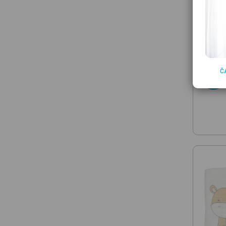
INGEN
Swaddl
Happy 
33.7
Č