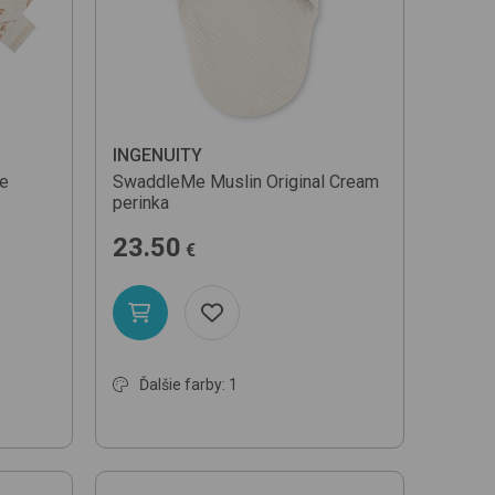
odľa názvu (A-Z)
INGENUITY
te
SwaddleMe Muslin Original
Cream
perinka
23.50
€
Ďalšie farby: 1