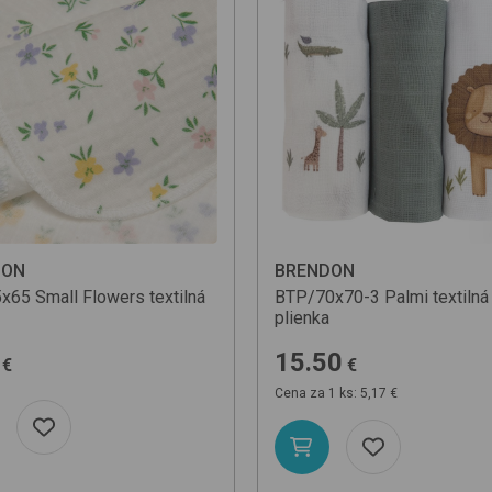
DON
BRENDON
5x65
Small Flowers
textilná
BTP/70x70-3
Palmi
textilná
plienka
15.50
€
€
Cena za 1 ks: 5,17 €