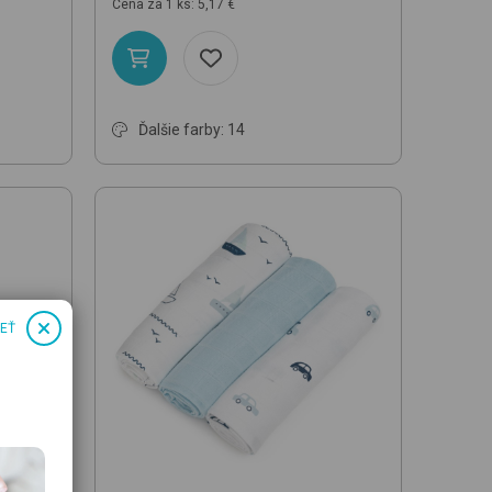
Cena za 1 ks: 5,17 €
Ďalšie farby: 14
IEŤ