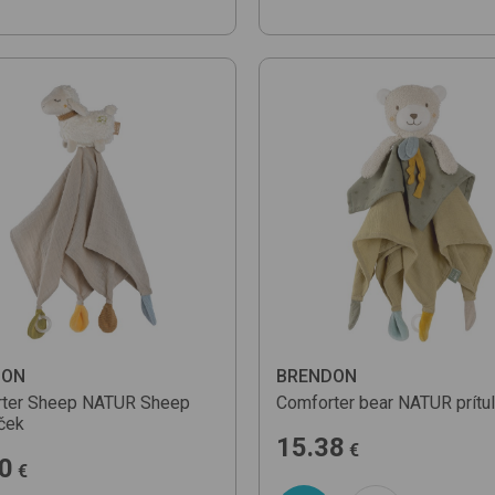
DON
BRENDON
ter Sheep
NATUR Sheep
Comforter bear
NATUR
prítu
íček
15.38
€
0
€