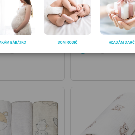
UITY
BRENDON
eMe Arms Free Convertible
Muslin Comforter Bird
Land
Elephant
perinka
prítulníček
5
11.22
€
€
AKÁM BÁBÄTKO
SOM RODIČ
HĽADÁM DARČ