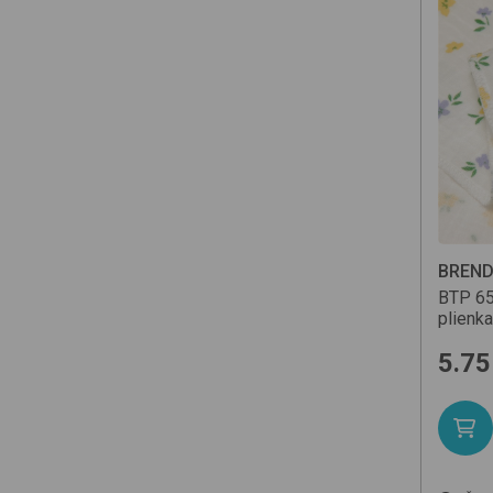
BREN
BTP 6
plienka
5.75