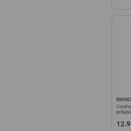
BREN
Comfor
prítuln
12.9