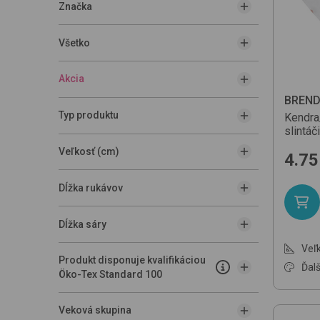
Značka
Všetko
Akcia
BREN
Typ produktu
Kendr
slintáč
Veľkosť (cm)
4.75
Dĺžka rukávov
Dĺžka sáry
Veľk
Produkt disponuje kvalifikáciou
Ďalš
Öko-Tex Standard 100
Veková skupina