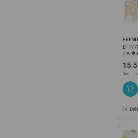
BREN
BTP/7
plienka
15.5
Cena za 
Ďalš