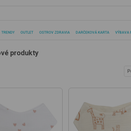
TRENDY
OUTLET
OSTROV ZDRAVIA
DARČEKOVÁ KARTA
VÝBAVA 
ové produkty
P
O
O
P
N
O
O