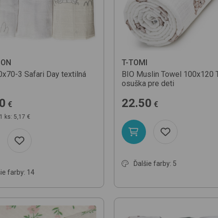
DON
T-TOMI
0x70-3
Safari Day
textilná
BIO Muslin Towel 100x120
osuška pre deti
0
22.50
€
€
1 ks: 5,17 €
Ďalšie farby: 5
ie farby: 14