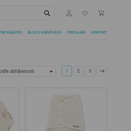
PRE BÁBÄTKO
BLOG O BÁBÄTKÁCH
PREDAJŇE
KONTAKT
1
2
3
odľa obľúbenosti
d najlacnejších
d najdrahších
odľa obľúbenosti
ovinky
d najlacnejšej jed. ceny
d najdrahšej jed. ceny