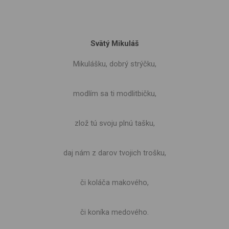
Svätý Mikuláš
Mikulášku, dobrý strýčku,
modlím sa ti modlitbičku,
zlož tú svoju plnú tašku,
daj nám z darov tvojich trošku,
či koláča makového,
či koníka medového.