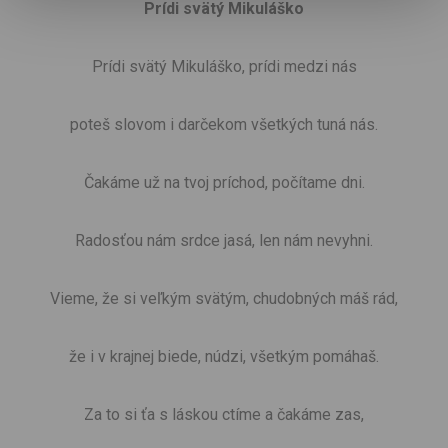
Prídi svätý Mikuláško
Prídi svätý Mikuláško, prídi medzi nás
poteš slovom i darčekom
všetkých tuná nás.
Čakáme už na tvoj príchod, počítame dni.
Radosťou nám srdce jasá, len nám nevyhni.
Vieme, že si veľkým svätým, chudobných máš rád,
že i v krajnej biede, núdzi, všetkým pomáhaš.
Za to si ťa s láskou ctíme a čakáme zas,