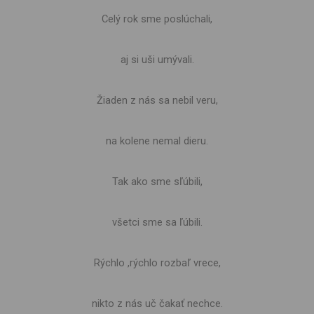
Celý rok sme poslúchali,
aj si uši umývali.
Žiaden z nás sa nebil veru,
na kolene nemal dieru.
Tak ako sme sľúbili,
všetci sme sa ľúbili.
Rýchlo ,rýchlo rozbaľ vrece,
nikto z nás uč čakať nechce.