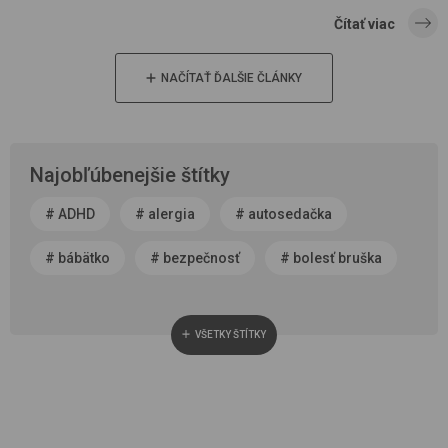
Čítať viac
NAČÍTAŤ ĎALŠIE ČLÁNKY
Najobľúbenejšie štítky
#
ADHD
#
alergia
#
autosedačka
#
bábätko
#
bezpečnosť
#
bolesť bruška
#
byť rodičom
#
čerstvý vzduch
VŠETKY ŠTÍTKY
#
cestovanie
#
chôdza, vývoj chodidla
#
choroba
#
cisársky rez
#
darček
#
detská autosedačka
#
detská izba