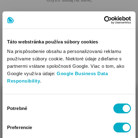
v škôlke ťa už čakáme.
Táto webstránka používa súbory cookies
Na prispôsobenie obsahu a personalizovanú reklamu
Ukážeme ti čo vieme,
používame súbory cookie. Niektoré údaje zdieľame s
partnermi vrátane spoločnosti Google. Viac o tom, ako
rozprávočky rozpovieme,
Google využíva údaje:
Google Business Data
Responsibility
.
prednesieme pekný verš,
ZAVRIEŤ
Výber
Ako Vám môžeme pomôcť?
nakreslíme čo len chceš.
Potrebné
súhlasu
Vidíme, že si u nás prvý krát!
Preferencie