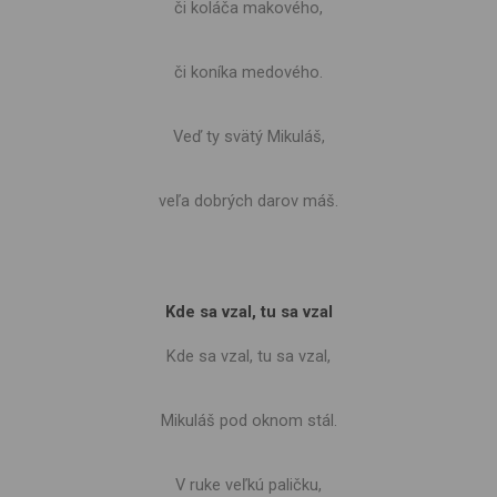
či koláča makového,
či koníka medového.
Veď ty svätý Mikuláš,
veľa dobrých darov máš.
Kde sa vzal, tu sa vzal
Kde sa vzal, tu sa vzal,
Mikuláš pod oknom stál.
V ruke veľkú paličku,