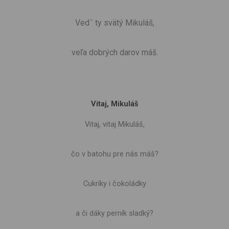
Vedˇ ty svätý Mikuláš,
veľa dobrých darov máš.
Vitaj, Mikuláš
Vitaj, vitaj Mikuláš,
čo v batohu pre nás máš?
Cukríky i čokoládky
a či dáky perník sladký?