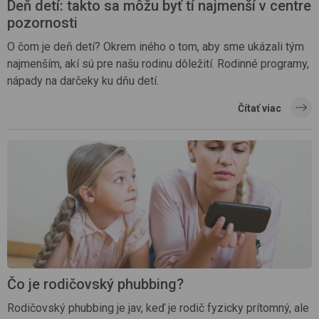
Deň detí: takto sa môžu byť tí najmenší v centre
pozornosti
O čom je deň detí? Okrem iného o tom, aby sme ukázali tým
najmenším, akí sú pre našu rodinu dôležití. Rodinné programy,
nápady na darčeky ku dňu detí.
Čítať viac
Čo je rodičovský phubbing?
Rodičovský phubbing je jav, keď je rodič fyzicky prítomný, ale