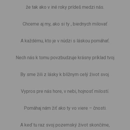
že tak ako v iné roky prídeš medzi nás.
Chceme aj my, ako si ty , biednych milovať
A každému, kto je v núdzi s láskou pomáhať.
Nech nás k tomu povzbudzuje krásny príklad tvoj
By sme žili z lásky k blížnym celý život svoj.
Vypros pre nás hore, v nebi, hojnosť milostí.
Pomáhaj nám žiť ako ty vo viere – čnosti.
A keď tu raz svoj pozemský život skončíme,