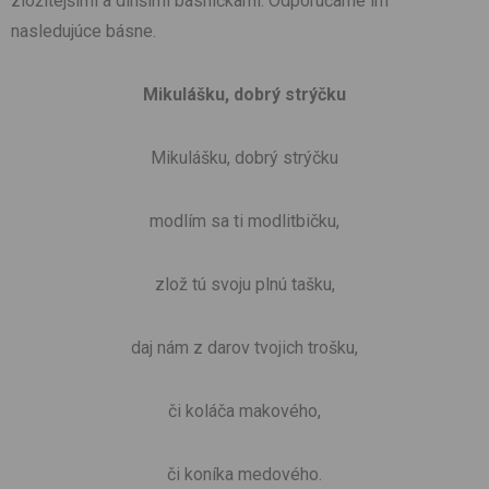
zložitejšími a dlhšími básničkami. Odporúčame im
nasledujúce básne.
Mikulášku, dobrý strýčku
Mikulášku, dobrý strýčku
modlím sa ti modlitbičku,
zlož tú svoju plnú tašku,
daj nám z darov tvojich trošku,
či koláča makového,
či koníka medového.