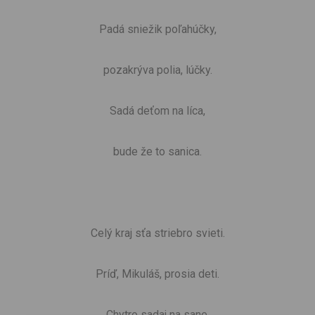
Padá sniežik poľahúčky,
pozakrýva polia, lúčky.
Sadá deťom na líca,
bude že to sanica.
Celý kraj sťa striebro svieti.
Príď, Mikuláš, prosia deti.
Chytro sadaj na sane,