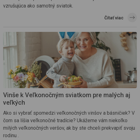
vzrušujúca ako samotný sviatok.
Čítať viac
Vinše k Veľkonočným sviatkom pre malých aj
veľkých
Ako si vybrať spomedzi veľkonočných vinšov a básničiek? V
čom sa líšia veľkonočné tradície? Ukážeme vám niekoľko
milých veľkonočných veršov, ak by ste chceli prekvapiť svoju
rodinu .