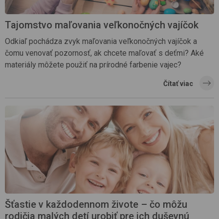
Tajomstvo maľovania veľkonočných vajíčok
Odkiaľ pochádza zvyk maľovania veľkonočných vajíčok a
čomu venovať pozornosť, ak chcete maľovať s deťmi? Aké
materiály môžete použiť na prírodné farbenie vajec?
Čítať viac
Šťastie v každodennom živote – čo môžu
rodičia malých detí urobiť pre ich duševnú