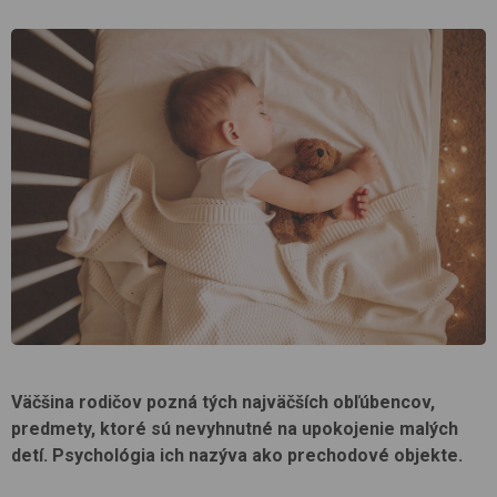
Väčšina rodičov pozná tých najväčších obľúbencov,
predmety, ktoré sú nevyhnutné na upokojenie malých
detí. Psychológia ich nazýva ako prechodové objekte.