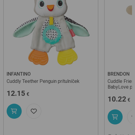
INFANTINO
BRENDON
Cuddly Teether Penguin
prítulníček
Cuddle Frien
BabyLove
pr
12.15
€
10.22
€