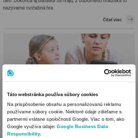
detí. Dokonca aj bábätká sa hrajú, z odborného hľadiska to
nazývame cvičebná hra.
Čítať viac
Táto webstránka používa súbory cookies
Čo je rodičovský phubbing?
Na prispôsobenie obsahu a personalizovanú reklamu
Rodičovský phubbing je jav, keď je rodič fyzicky prítomný, ale
používame súbory cookie. Niektoré údaje zdieľame s
jeho pozornosť sa sústreďuje na telefón, čo ho robí
partnermi vrátane spoločnosti Google. Viac o tom, ako
emocionálne nedostupným pre dieťa.
Google využíva údaje:
Google Business Data
Čítať viac
Responsibility
.