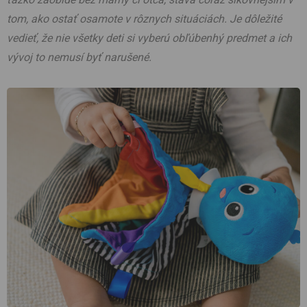
tom, ako ostať osamote v rôznych situáciách. Je dôležité
vedieť, že nie všetky deti si vyberú obľúbenhý predmet a ich
vývoj to nemusí byť narušené.