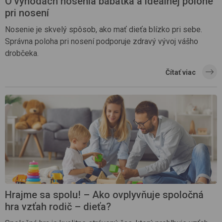
O výhodách nosenia bábätka a ideálnej polohe
pri nosení
Nosenie je skvelý spôsob, ako mať dieťa blízko pri sebe.
Správna poloha pri nosení podporuje zdravý vývoj vášho
drobčeka.
Čítať viac
Hrajme sa spolu! – Ako ovplyvňuje spoločná
hra vzťah rodič – dieťa?