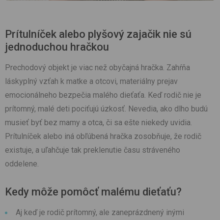
Prítulníček alebo plyšový zajačik nie sú
jednoduchou hračkou
Prechodový objekt je viac než obyčajná hračka. Zahŕňa
láskyplný vzťah k matke a otcovi, materiálny prejav
emocionálneho bezpečia malého dieťaťa. Keď rodič nie je
prítomný, malé deti pociťujú úzkosť. Nevedia, ako dlho budú
musieť byť bez mamy a otca, či sa ešte niekedy uvidia.
Prítulníček alebo iná obľúbená hračka zosobňuje, že rodič
existuje, a uľahčuje tak preklenutie času stráveného
oddelene.
Kedy môže pomôcť malému dieťaťu?
Aj keď je rodič prítomný, ale zaneprázdnený inými