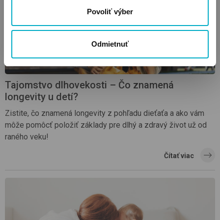
Povoliť výber
Odmietnuť
Tajomstvo dlhovekosti – Čo znamená
longevity u detí?
Zistite, čo znamená longevity z pohľadu dieťaťa a ako vám
môže pomôcť položiť základy pre dlhý a zdravý život už od
raného veku!
Čítať viac