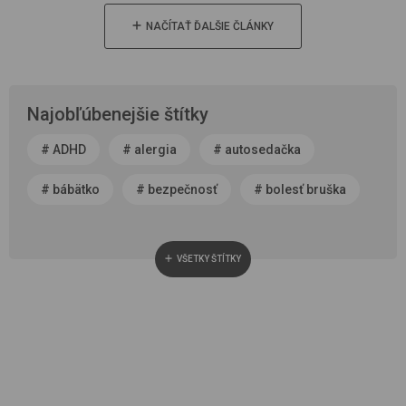
NAČÍTAŤ ĎALŠIE ČLÁNKY
Najobľúbenejšie štítky
#
ADHD
#
alergia
#
autosedačka
#
bábätko
#
bezpečnosť
#
bolesť bruška
#
byť rodičom
#
čerstvý vzduch
VŠETKY ŠTÍTKY
#
cestovanie
#
chôdza, vývoj chodidla
#
choroba
#
cisársky rez
#
darček
#
detská autosedačka
#
detská izba
#
detská obuv
#
dieťa v spoločnosti