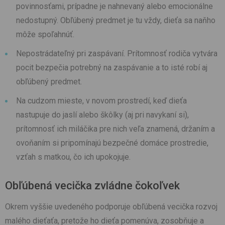
povinnosťami, prípadne je nahnevaný alebo emocionálne
nedostupný. Obľúbený predmet je tu vždy, dieťa sa naňho
môže spoľahnúť.
Nepostrádateľný pri zaspávaní. Prítomnosť rodiča vytvára
pocit bezpečia potrebný na zaspávanie a to isté robí aj
obľúbený predmet.
Na cudzom mieste, v novom prostredí, keď dieťa
nastupuje do jaslí alebo škôlky (aj pri navykaní si),
prítomnosť ich miláčika pre nich veľa znamená, držaním a
ovoňaním si pripomínajú bezpečné domáce prostredie,
vzťah s matkou, čo ich upokojuje.
Obľúbená vecička zvládne čokoľvek
Okrem vyššie uvedeného podporuje obľúbená vecička rozvoj
malého dieťaťa, pretože ho dieťa pomenúva, zosobňuje a