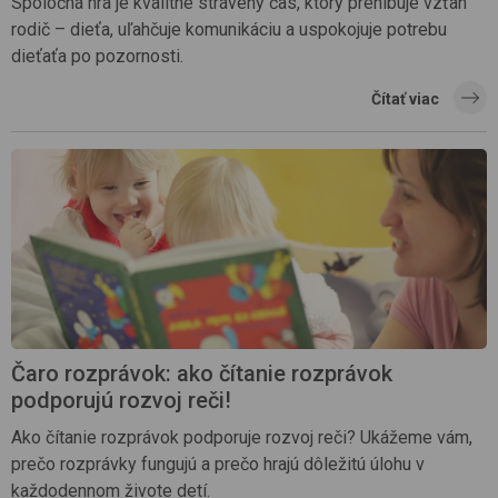
Spoločná hra je kvalitne strávený čas, ktorý prehlbuje vzťah
rodič – dieťa, uľahčuje komunikáciu a uspokojuje potrebu
dieťaťa po pozornosti.
Čítať viac
Čaro rozprávok: ako čítanie rozprávok
podporujú rozvoj reči!
Ako čítanie rozprávok podporuje rozvoj reči? Ukážeme vám,
prečo rozprávky fungujú a prečo hrajú dôležitú úlohu v
každodennom živote detí.