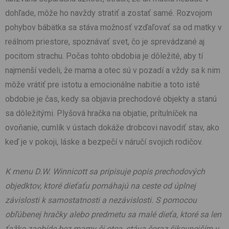
dohľade, môže ho navždy stratiť a zostať samé. Rozvojom
pohybov bábätka sa stáva možnosť vzďaľovať sa od matky v
reálnom priestore, spoznávať svet, čo je sprevádzané aj
pocitom strachu. Počas tohto obdobia je dôležité, aby tí
najmenší vedeli, že mama a otec sú v pozadí a vždy sa k nim
môže vrátiť pre istotu a emocionálne nabitie a toto isté
obdobie je čas, kedy sa objavia prechodové objekty a stanú
sa dôležitými. Plyšová hračka na objatie, prítulníček na
ovoňanie, cumlík v ústach dokáže drobcovi navodiť stav, ako
keď je v pokoji, láske a bezpečí v náručí svojich rodičov.
K menu D.W. Winnicott sa pripisuje popis prechodových
objedktov, ktoré dieťaťu pomáhajú na ceste od úplnej
závislosti k samostatnosti a nezávislosti. S pomocou
obľúbenej hračky alebo predmetu sa malé dieťa, ktoré sa len
ťažko zaobíde bez mamy či otca, stáva čoraz šikovnejším v