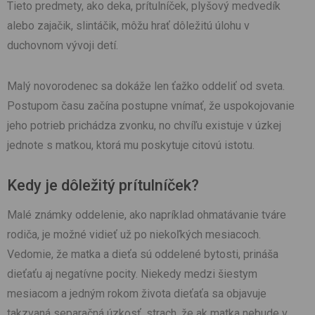
Tieto predmety, ako deka, prítulníček, plyšový medvedík
alebo zajačik, slintáčik, môžu hrať dôležitú úlohu v
duchovnom vývoji detí.
Malý novorodenec sa dokáže len ťažko oddeliť od sveta.
Postupom času začína postupne vnímať, že uspokojovanie
jeho potrieb prichádza zvonku, no chvíľu existuje v úzkej
jednote s matkou, ktorá mu poskytuje citovú istotu.
Kedy je dôležitý prítulníček?
Malé známky oddelenie, ako napríklad ohmatávanie tváre
rodiča, je možné vidieť už po niekoľkých mesiacoch.
Vedomie, že matka a dieťa sú oddelené bytosti, prináša
dieťaťu aj negatívne pocity. Niekedy medzi šiestym
mesiacom a jedným rokom života dieťaťa sa objavuje
takzvaná separačná úzkosť, strach, že ak matka nebude v