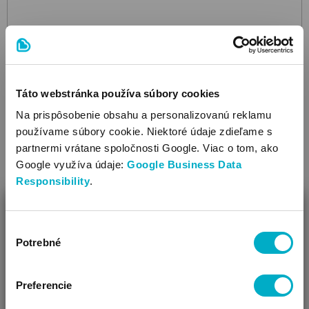
TOY PUZZLE
Magic Magnetic Building Blocks 54 ks
magnetická
stavebnica
14.08
Táto webstránka používa súbory cookies
€
Na prispôsobenie obsahu a personalizovanú reklamu
používame súbory cookie. Niektoré údaje zdieľame s
partnermi vrátane spoločnosti Google. Viac o tom, ako
Google využíva údaje:
Google Business Data
Responsibility
.
ZAVRIEŤ
Výber
Ako Vám môžeme pomôcť?
Potrebné
súhlasu
Vidíme, že si u nás prvý krát!
Preferencie