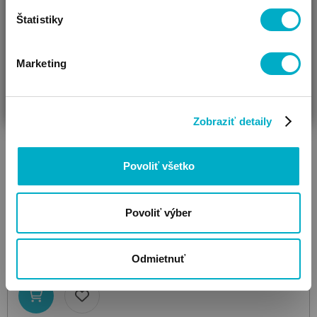
Štatistiky
Marketing
ČAKÁM BÁBÄTKO
SOM RODIČ
HĽADÁM DARČEK
Zobraziť detaily
Povoliť všetko
GEOMAG
Magicube Blocks Stacking Safari 10 ks
magnetická
Povoliť výber
stavebnica
21.19
€
Odmietnuť