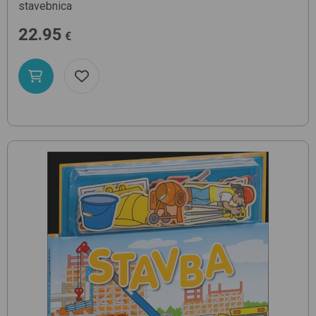
stavebnica
22.95
€