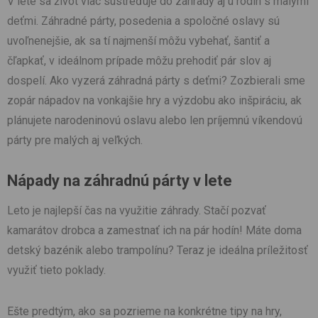
V lete sa život viac sústreďuje do záhrady aj u rodín s malými
deťmi. Záhradné párty, posedenia a spoločné oslavy sú
uvoľnenejšie, ak sa tí najmenší môžu vybehať, šantiť a
čľapkať, v ideálnom prípade môžu prehodiť pár slov aj
dospelí. Ako vyzerá záhradná párty s deťmi? Zozbierali sme
zopár nápadov na vonkajšie hry a výzdobu ako inšpiráciu, ak
plánujete narodeninovú oslavu alebo len príjemnú víkendovú
párty pre malých aj veľkých.
Nápady na záhradnú párty v lete
Leto je najlepší čas na využitie záhrady. Stačí pozvať
kamarátov drobca a zamestnať ich na pár hodín! Máte doma
detský bazénik alebo trampolínu? Teraz je ideálna príležitosť
využiť tieto poklady.
Ešte predtým, ako sa pozrieme na konkrétne tipy na hry,