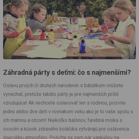
Záhradná párty s deťmi: čo s naj
menšími?
Oslavu prvých či druhých narodenín s bábätkom môžete
vynechať, pretože takáto párty je pre najmenších príliš
vzrušujúca! Ak nechcete oslavovať len s rodinou, pozvite
jedno alebo dve deti v rovnakom veku ako je to vaše spolu s
ich mamou a otcom! Niekoľko balónov, farebná miska s
ovocím a kúsok zdravého koláčika vytvárajú pre oslávenca
špeciálnu atmosféru. Položte na zem pár vankúšov na