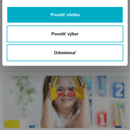
Povoliť všetko
Rady počas letného tehotenstva
Letné tehotenstvo môže byť úžasným zážitkom, ak sa naň
Povoliť výber
dostatočne pripravíte. Čo môžete robiť proti horúčave a aká je
situácia s kúpaním sa? Rady a informácie pre vaše pohodlie a
bezpečnosť.
Odmietnuť
Čítať viac