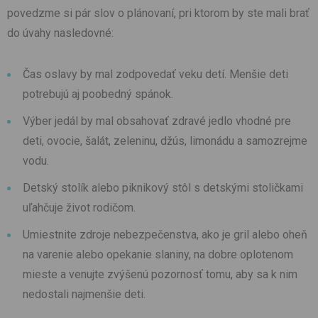
povedzme si pár slov o plánovaní, pri ktorom by ste mali brať
do úvahy nasledovné:
Čas oslavy by mal zodpovedať veku detí. Menšie deti
potrebujú aj poobedný spánok.
Výber jedál by mal obsahovať zdravé jedlo vhodné pre
deti, ovocie, šalát, zeleninu, džús, limonádu a samozrejme
vodu.
Detský stolík alebo piknikový stôl s detskými stoličkami
uľahčuje život rodičom.
Umiestnite zdroje nebezpečenstva, ako je gril alebo oheň
na varenie alebo opekanie slaniny, na dobre oplotenom
mieste a venujte zvýšenú pozornosť tomu, aby sa k nim
nedostali najmenšie deti.