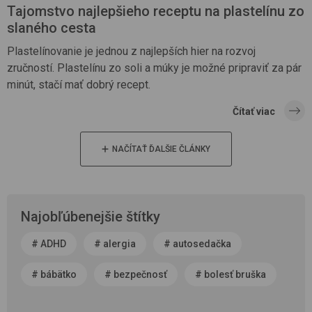
Tajomstvo najlepšieho receptu na plastelínu zo
slaného cesta
Plastelínovanie je jednou z najlepších hier na rozvoj
zručností. Plastelínu zo soli a múky je možné pripraviť za pár
minút, stačí mať dobrý recept.
Čítať viac
NAČÍTAŤ ĎALŠIE ČLÁNKY
Najobľúbenejšie štítky
#
ADHD
#
alergia
#
autosedačka
#
bábätko
#
bezpečnosť
#
bolesť bruška
#
byť rodičom
#
čerstvý vzduch