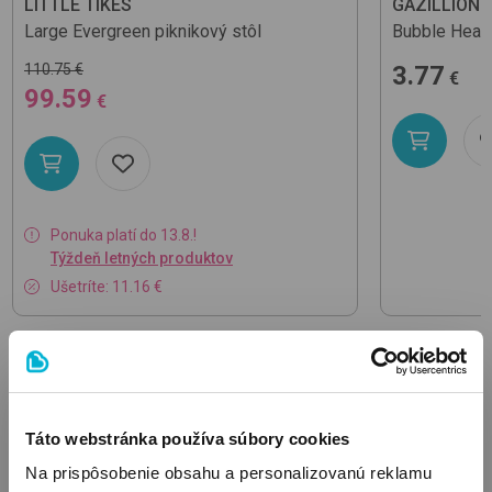
LITTLE TIKES
GAZILLION
Large
Evergreen
piknikový stôl
Bubble Head
110.75 €
3.77
€
99.59
€
Ponuka platí do 13.8.!
Týždeň letných produktov
Ušetríte: 11.16 €
SÚVISIACE ČLÁNKY
Táto webstránka používa súbory cookies
Na prispôsobenie obsahu a personalizovanú reklamu