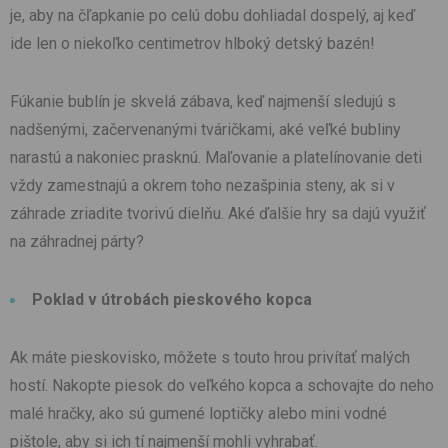
je, aby na čľapkanie po celú dobu dohliadal dospelý, aj keď
ide len o niekoľko centimetrov hlboký detský bazén!
Fúkanie bublín je skvelá zábava, keď najmenší sledujú s
nadšenými, začervenanými tváričkami, aké veľké bubliny
narastú a nakoniec prasknú. Maľovanie a platelínovanie deti
vždy zamestnajú a okrem toho nezašpinia steny, ak si v
záhrade zriadite tvorivú dielňu. Aké ďalšie hry sa dajú využiť
na záhradnej párty?
Poklad v útrobách pieskového kopca
Ak máte pieskovisko, môžete s touto hrou privítať malých
hostí. Nakopte piesok do veľkého kopca a schovajte do neho
malé hračky, ako sú gumené loptičky alebo mini vodné
pištole, aby si ich tí najmenší mohli vyhrabať.