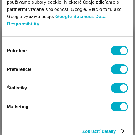
používame súbory cookie. Niektoré údaje zdieľame s
partnermi vrátane spoločnosti Google. Viac o tom, ako
Google využíva údaje:
Google Business Data
Responsibility
.
ZAVRIEŤ
Výber
Opaľovanie: čo by ste mali vedieť
Ako Vám môžeme pomôcť?
Potrebné
súhlasu
Vedomá ochrana pred slnkom je obzvlášť dôležitá v lete.
Vidíme, že si u nás prvý krát!
Ukážeme vám, na čo si dávať pozor, aby ste si slnko mohli
Preferencie
užívať bezpečnejšie.
Čítať viac
Štatistiky
Marketing
ČAKÁM BÁBÄTKO
SOM RODIČ
HĽADÁM DARČEK
Zobraziť detaily