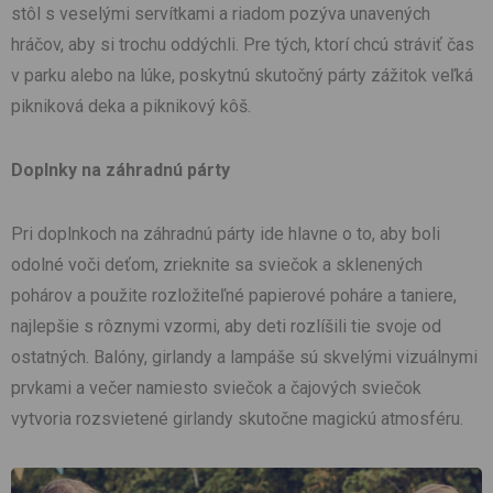
stôl s veselými servítkami a riadom pozýva unavených
hráčov, aby si trochu oddýchli. Pre tých, ktorí chcú stráviť čas
v parku alebo na lúke, poskytnú skutočný párty zážitok veľká
pikniková deka a piknikový kôš.
Doplnky na záhradnú párty
Pri doplnkoch na záhradnú párty ide hlavne o to, aby boli
odolné voči deťom, zrieknite sa sviečok a sklenených
pohárov a použite rozložiteľné papierové poháre a taniere,
najlepšie s rôznymi vzormi, aby deti rozlíšili tie svoje od
ostatných. Balóny, girlandy a lampáše sú skvelými vizuálnymi
prvkami a večer namiesto sviečok a čajových sviečok
vytvoria rozsvietené girlandy skutočne magickú atmosféru.