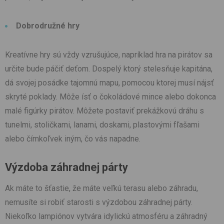
Dobrodružné hry
Kreatívne hry sú vždy vzrušujúce, napríklad hra na pirátov sa
určite bude páčiť deťom. Dospelý ktorý stelesňuje kapitána,
dá svojej posádke tajomnú mapu, pomocou ktorej musí nájsť
skryté poklady. Môže ísť o čokoládové mince alebo dokonca
malé figúrky pirátov. Môžete postaviť prekážkovú dráhu s
tunelmi, stoličkami, lanami, doskami, plastovými fľašami
alebo čímkoľvek iným, čo vás napadne.
Výzdoba záhradnej párty
Ak máte to šťastie, že máte veľkú terasu alebo záhradu,
nemusíte si robiť starosti s výzdobou záhradnej párty.
Niekoľko lampiónov vytvára idylickú atmosféru a záhradný