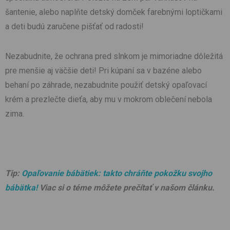
šantenie, alebo naplňte detský domček farebnými loptičkami
a deti budú zaručene pišťať od radosti!
Nezabudnite, že ochrana pred slnkom je mimoriadne dôležitá
pre menšie aj väčšie deti! Pri kúpaní sa v bazéne alebo
behaní po záhrade, nezabudnite použiť detský opaľovací
krém a prezlečte dieťa, aby mu v mokrom oblečení nebola
zima.
Tip:
Opaľovanie bábätiek: takto chráňte pokožku svojho
bábätka!
Viac si o téme môžete prečítať v našom článku.