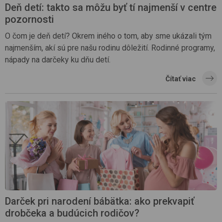
Deň detí: takto sa môžu byť tí najmenší v centre
pozornosti
O čom je deň detí? Okrem iného o tom, aby sme ukázali tým
najmenším, akí sú pre našu rodinu dôležití. Rodinné programy,
nápady na darčeky ku dňu detí.
Čítať viac
Darček pri narodení bábätka: ako prekvapiť
drobčeka a budúcich rodičov?