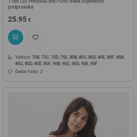
1166720 Honolulu Bra
P090 Black
kojenecká
podprsenka
25.95
€
Veľkosť:
75B
,
75C
,
75D
,
75E
,
80B
,
80C
,
80D
,
80E
,
80F
,
85B
,
85C
,
85D
,
85E
,
85F
,
90B
,
90C
,
90D
,
90E
,
90F
Ďalšie farby: 2