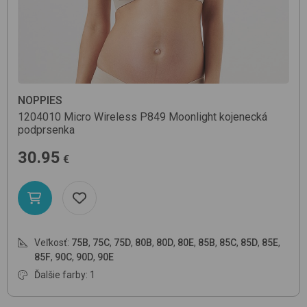
NOPPIES
1204010 Micro Wireless
P849 Moonlight
kojenecká
podprsenka
30.95
€
Veľkosť:
75B
,
75C
,
75D
,
80B
,
80D
,
80E
,
85B
,
85C
,
85D
,
85E
,
85F
,
90C
,
90D
,
90E
Ďalšie farby: 1