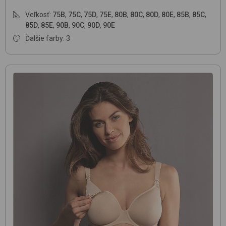
Veľkosť:
75B
,
75C
,
75D
,
75E
,
80B
,
80C
,
80D
,
80E
,
85B
,
85C
,
85D
,
85E
,
90B
,
90C
,
90D
,
90E
Ďalšie farby: 3