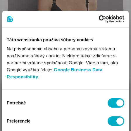
Táto webstránka používa súbory cookies
Na prispôsobenie obsahu a personalizovanú reklamu
používame súbory cookie. Niektoré údaje zdieľame s
ANITA
partnermi vrátane spoločnosti Google. Viac o tom, ako
5070
001 Black
kojenecká podprsenka
Google využíva údaje:
Google Business Data
Responsibility
.
49.95
€
ZAVRIEŤ
Výber
Ako Vám môžeme pomôcť?
Potrebné
súhlasu
Vidíme, že si u nás prvý krát!
Veľkosť:
75C
,
75D
,
80C
,
80D
,
85C
,
85D
,
90C
,
90D
,
90E
,
95C
,
Preferencie
95D
,
95E