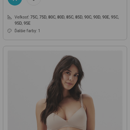
Veľkosť:
75C
,
75D
,
80C
,
80D
,
85C
,
85D
,
90C
,
90D
,
90E
,
95C
,
95D
,
95E
Ďalšie farby: 1