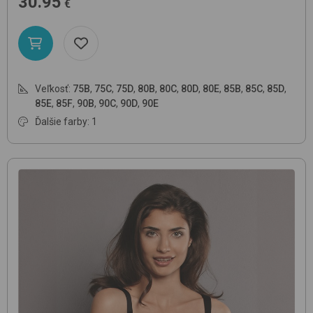
30.95
€
Veľkosť:
75B
,
75C
,
75D
,
80B
,
80C
,
80D
,
80E
,
85B
,
85C
,
85D
,
85E
,
85F
,
90B
,
90C
,
90D
,
90E
Ďalšie farby: 1