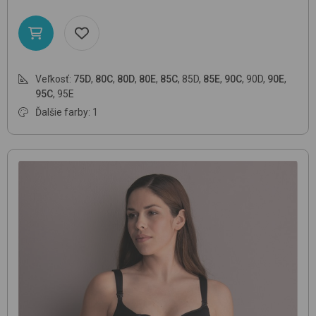
Veľkosť:
75D
,
80C
,
80D
,
80E
,
85C
,
85D
,
85E
,
90C
,
90D
,
90E
,
95C
,
95E
Ďalšie farby: 1