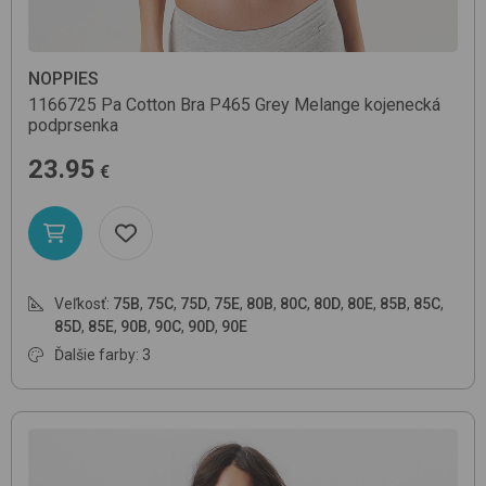
NOPPIES
1166725 Pa Cotton Bra
P465 Grey Melange
kojenecká
podprsenka
23.95
€
Veľkosť:
75B
,
75C
,
75D
,
75E
,
80B
,
80C
,
80D
,
80E
,
85B
,
85C
,
85D
,
85E
,
90B
,
90C
,
90D
,
90E
Ďalšie farby: 3