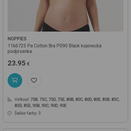
NOPPIES
1166725 Pa Cotton Bra
P090 Black
kojenecká
podprsenka
23.95
€
Veľkosť:
75B
,
75C
,
75D
,
75E
,
80B
,
80C
,
80D
,
80E
,
85B
,
85C
,
85D
,
85E
,
90B
,
90C
,
90D
,
90E
Ďalšie farby: 3