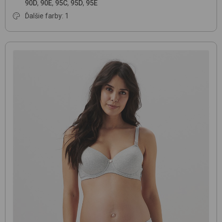
90D
,
90E
,
95C
,
95D
,
95E
Ďalšie farby: 1