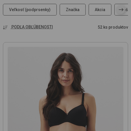
Veľkosť (podprsenky)
Značka
Akcia
Košík
PODĽA OBĽÚBENOSTI
52 ks produktov