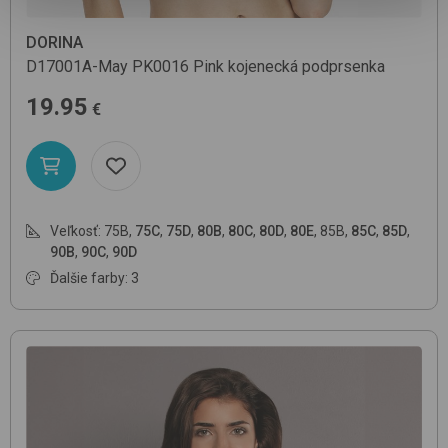
DORINA
D17001A-May
PK0016 Pink
kojenecká podprsenka
19.95
€
Veľkosť:
75B
,
75C
,
75D
,
80B
,
80C
,
80D
,
80E
,
85B
,
85C
,
85D
,
90B
,
90C
,
90D
Ďalšie farby: 3