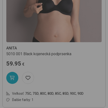
ANITA
5010
001 Black
kojenecká podprsenka
59.95
€
Veľkosť:
75C
,
75D
,
80C
,
80D
,
85C
,
85D
,
90C
,
90D
Ďalšie farby: 1