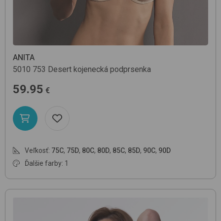
ANITA
5010
753 Desert
kojenecká podprsenka
59.95
€
Veľkosť:
75C
,
75D
,
80C
,
80D
,
85C
,
85D
,
90C
,
90D
Ďalšie farby: 1