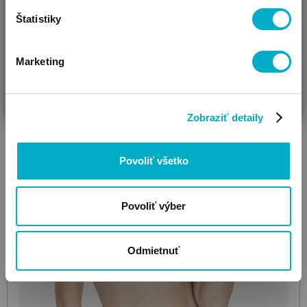
Ďalšie farby: 1
Štatistiky
Marketing
ČAKÁM BÁBÄTKO
SOM RODIČ
HĽADÁM DARČEK
Zobraziť detaily
Povoliť všetko
Povoliť výber
Odmietnuť