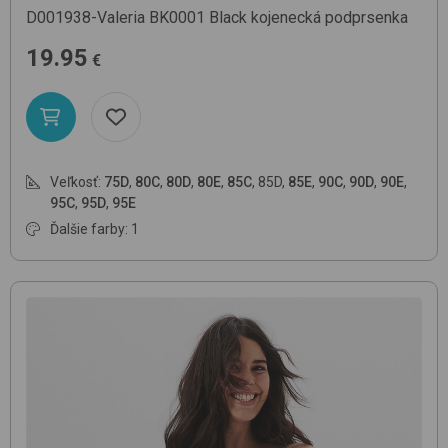
D001938-Valeria
BK0001 Black
kojenecká podprsenka
19.95
€
Veľkosť:
75D
,
80C
,
80D
,
80E
,
85C
,
85D
,
85E
,
90C
,
90D
,
90E
,
95C
,
95D
,
95E
Ďalšie farby: 1