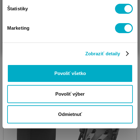
Štatistiky
BEIGE
Kinderkraft
Pilot 2
športový kočík
Marketing
162.32
€
ČAKÁM BÁBÄTKO
SOM RODIČ
HĽADÁM DARČEK
Zobraziť detaily
Ďalšie farby: 2
Povoliť všetko
Povoliť výber
Odmietnuť