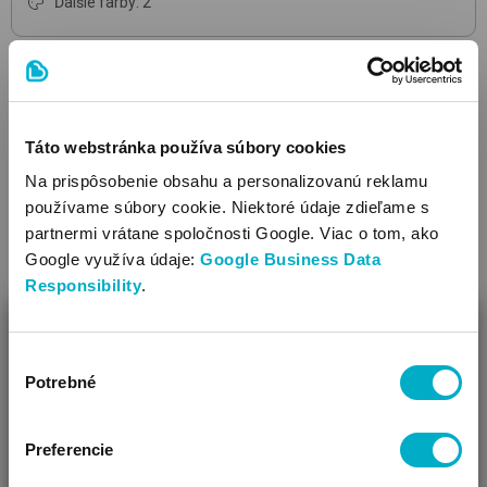
Ďalšie farby: 2
Táto webstránka používa súbory cookies
Na prispôsobenie obsahu a personalizovanú reklamu
používame súbory cookie. Niektoré údaje zdieľame s
partnermi vrátane spoločnosti Google. Viac o tom, ako
Google využíva údaje:
Google Business Data
Responsibility
.
ZAVRIEŤ
Výber
Ako Vám môžeme pomôcť?
Potrebné
súhlasu
Vidíme, že si u nás prvý krát!
Preferencie