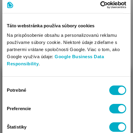
Táto webstránka používa súbory cookies
Na prispôsobenie obsahu a personalizovanú reklamu
používame súbory cookie. Niektoré údaje zdieľame s
partnermi vrátane spoločnosti Google. Viac o tom, ako
Google využíva údaje:
Google Business Data
Responsibility
.
ZAVRIEŤ
Výber
Ako Vám môžeme pomôcť?
Potrebné
súhlasu
Vidíme, že si u nás prvý krát!
Preferencie
Štatistiky