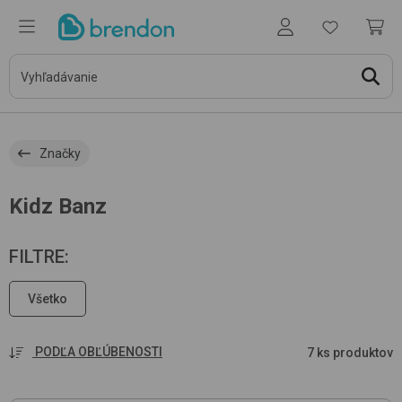
Značky
Kidz Banz
FILTRE
:
Všetko
PODĽA OBĽÚBENOSTI
7 ks produktov