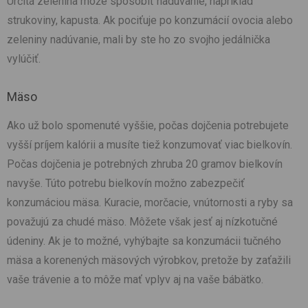
Určitá zelenina môže spôsobiť nadúvanie, napríklad
strukoviny, kapusta. Ak pociťuje po konzumácií ovocia alebo
zeleniny nadúvanie, mali by ste ho zo svojho jedálnička
vylúčiť.
Mäso
Ako už bolo spomenuté vyššie, počas dojčenia potrebujete
vyšší príjem kalórii a musíte tiež konzumovať viac bielkovín.
Počas dojčenia je potrebných zhruba 20 gramov bielkovín
navyše. Túto potrebu bielkovín možno zabezpečiť
konzumáciou mäsa. Kuracie, morčacie, vnútornosti a ryby sa
považujú za chudé mäso. Môžete však jesť aj nízkotučné
údeniny. Ak je to možné, vyhýbajte sa konzumácii tučného
mäsa a korenených mäsových výrobkov, pretože by zaťažili
vaše trávenie a to môže mať vplyv aj na vaše bábätko.