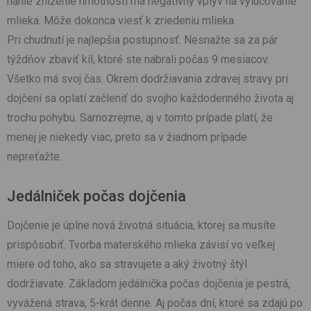
náhle zníženie hmotnosti má negatívny vplyv na vylučovanie
mlieka. Môže dokonca viesť k zriedeniu mlieka.
Pri chudnutí je najlepšia postupnosť. Nesnažte sa za pár
týždňov zbaviť kíl, ktoré ste nabrali počas 9 mesiacov.
Všetko má svoj čas. Okrem dodržiavania zdravej stravy pri
dojčení sa oplatí začleniť do svojho každodenného života aj
trochu pohybu. Samozrejme, aj v tomto prípade platí, že
menej je niekedy viac, preto sa v žiadnom prípade
nepreťažte.
Jedálniček počas dojčenia
Dojčenie je úplne nová životná situácia, ktorej sa musíte
prispôsobiť. Tvorba materského mlieka závisí vo veľkej
miere od toho, ako sa stravujete a aký životný štýl
dodržiavate. Základom jedálnička počas dojčenia je pestrá,
vyvážená strava, 5-krát denne. Aj počas dní, ktoré sa zdajú po