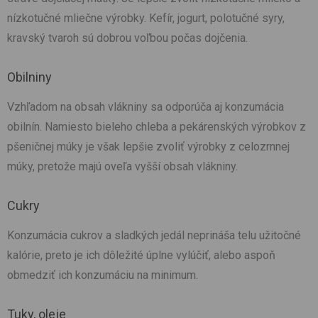
nízkotučné mliečne výrobky. Kefír, jogurt, polotučné syry,
kravský tvaroh sú dobrou voľbou počas dojčenia.
Obilniny
Vzhľadom na obsah vlákniny sa odporúča aj konzumácia
obilnín. Namiesto bieleho chleba a pekárenských výrobkov z
pšeničnej múky je však lepšie zvoliť výrobky z celozrnnej
múky, pretože majú oveľa vyšší obsah vlákniny.
Cukry
Konzumácia cukrov a sladkých jedál neprináša telu užitočné
kalórie, preto je ich dôležité úplne vylúčiť, alebo aspoň
obmedziť ich konzumáciu na minimum.
Tuky, oleje