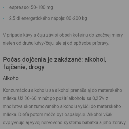
espresso: 50-180 mg
2,5 dl energetického nápoja: 80-200 kg
V prípade kávy a čaju závisí obsah kofeínu do značnej miery
nielen od druhu kávy/čaju, ale aj od spôsobu prípravy.
Počas dojčenia je zakázané: alkohol,
fajčenie, drogy
Alkohol
Konzumáciou alkoholu sa alkohol prenáša aj do materského
mlieka. Už 30-60 minút po požití alkoholu sa 0,25% z
množstva skonzumovaného alkoholu vylúči do materského
mlieka. Dieťa potom môže byť ospalejšie. Alkohol však
ovplyvňuje aj vývoj nervového systému bábätka a jeho zdravý