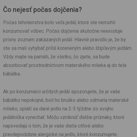
Čo nejesť počas dojčenia?
Počas tehotenstva bolo veľa jedál, ktoré ste nemohli
konzumovať vôbec. Počas dojčenia skutočne neexistuje
prísny zoznam zakázaných jedál. Hlavné pravidlo je, že by
ste sa mali vyhýbať príliš koreneným alebo štipľavým jedlám.
Vždy majte na pamäti, že všetko, čo zjete, sa bude
absorbovať prostredníctvom materského mlieka aj do tela
bábätka.
Ak po konzumácii určitých jedál spozorujete, že je vaše
bábätko nepokojné, bolí ho bruško alebo odmieta materské
mlieko, oplatí sa dané jedlo na 2-3 týždne zo svojho
jedálnička vynechať. Môžu vzniknúť ďalšie príznaky, ktoré
napovedajú o tom, že je vaše dieťa citlivé alebo
pravdepodobne alergické na jedlo, ktoré konzumujete: