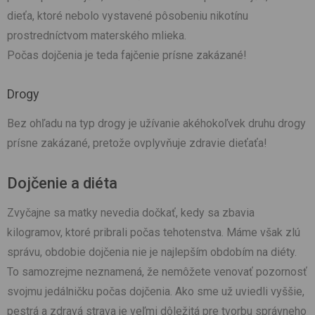
dieťa, ktoré nebolo vystavené pôsobeniu nikotínu
prostredníctvom materského mlieka.
Počas dojčenia je teda fajčenie prísne zakázané!
Drogy
Bez ohľadu na typ drogy je užívanie akéhokoľvek druhu drogy
prísne zakázané, pretože ovplyvňuje zdravie dieťaťa!
Dojčenie a diéta
Zvyčajne sa matky nevedia dočkať, kedy sa zbavia
kilogramov, ktoré pribrali počas tehotenstva. Máme však zlú
správu, obdobie dojčenia nie je najlepším obdobím na diéty.
To samozrejme neznamená, že nemôžete venovať pozornosť
svojmu jedálničku počas dojčenia. Ako sme už uviedli vyššie,
pestrá a zdravá strava je veľmi dôležitá pre tvorbu správneho