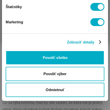
vyskúšať napríklad kávu bez kofeínu. Obsahuje minimálne
Štatistiky
množstvo kofeínu, ktoré je však zanedbateľné.
Marketing
ČAKÁM BÁBÄTKO
SOM RODIČ
HĽADÁM DARČEK
Zobraziť detaily
Povoliť všetko
Povoliť výber
Odmietnuť
Čo sa týka kofeínu, mali by ste vedieť, že káva nie je jediný
nápoj, ktorý obsahuje kofeín Kofeín obsahuje aj kola, kakao,