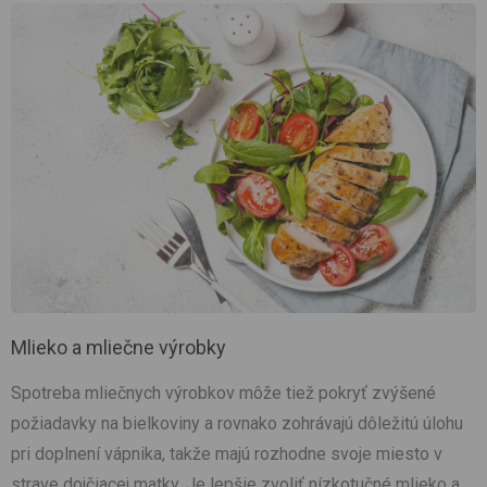
Mlieko a mliečne výrobky
Spotreba mliečnych výrobkov môže tiež pokryť zvýšené
požiadavky na bielkoviny a rovnako zohrávajú dôležitú úlohu
pri doplnení vápnika, takže majú rozhodne svoje miesto v
strave dojčiacej matky. Je lepšie zvoliť nízkotučné mlieko a