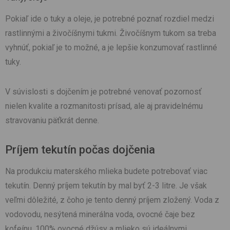
Pokiaľ ide o tuky a oleje, je potrebné poznať rozdiel medzi
rastlinnými a živočíšnymi tukmi. Živočíšnym tukom sa treba
vyhnúť, pokiaľ je to možné, a je lepšie konzumovať rastlinné
tuky.
V súvislosti s dojčením je potrebné venovať pozornosť
nielen kvalite a rozmanitosti prísad, ale aj pravidelnému
stravovaniu päťkrát denne.
Príjem tekutín počas dojčenia
Na produkciu materského mlieka budete potrebovať viac
tekutín. Denný príjem tekutín by mal byť 2-3 litre. Je však
veľmi dôležité, z čoho je tento denný príjem zložený. Voda z
vodovodu, nesýtená minerálna voda, ovocné čaje bez
kofeínu, 100% ovocné džúsy a mlieko sú ideálnymi