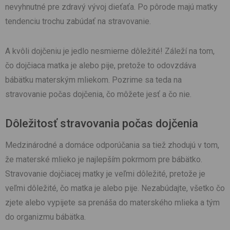
nevyhnutné pre zdravý vývoj dieťaťa. Po pôrode majú matky
tendenciu trochu zabúdať na stravovanie.
A kvôli dojčeniu je jedlo nesmierne dôležité! Záleží na tom,
čo dojčiaca matka je alebo pije, pretože to odovzdáva
bábätku materským mliekom. Pozrime sa teda na
stravovanie počas dojčenia, čo môžete jesť a čo nie.
Dôležitosť stravovania počas dojčenia
Medzinárodné a domáce odporúčania sa tiež zhodujú v tom,
že materské mlieko je najlepším pokrmom pre bábätko.
Stravovanie dojčiacej matky je veľmi dôležité, pretože je
veľmi dôležité, čo matka je alebo pije. Nezabúdajte, všetko čo
zjete alebo vypijete sa prenáša do materského mlieka a tým
do organizmu bábätka.