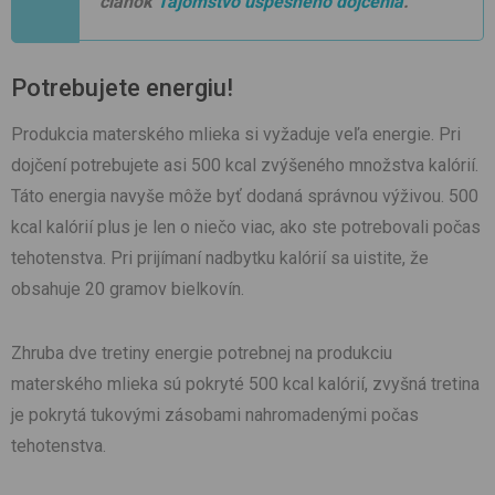
článok
Tajomstvo úspešného dojčenia
.
Potrebujete energiu!
Produkcia materského mlieka si vyžaduje veľa energie. Pri
dojčení potrebujete asi 500 kcal zvýšeného množstva kalórií.
Táto energia navyše môže byť dodaná správnou výživou. 500
kcal kalórií plus je len o niečo viac, ako ste potrebovali počas
tehotenstva. Pri prijímaní nadbytku kalórií sa uistite, že
obsahuje 20 gramov bielkovín.
Zhruba dve tretiny energie potrebnej na produkciu
materského mlieka sú pokryté 500 kcal kalórií, zvyšná tretina
je pokrytá tukovými zásobami nahromadenými počas
tehotenstva.