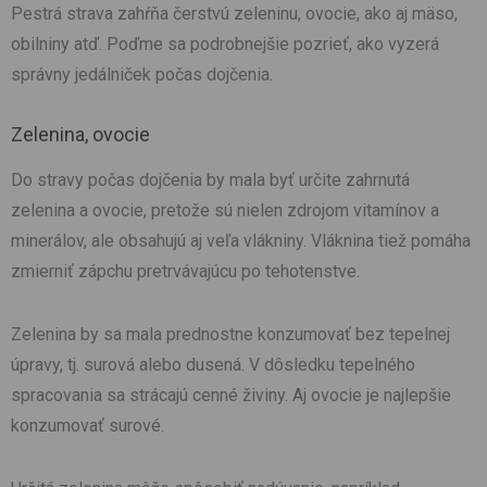
Pestrá strava zahŕňa čerstvú zeleninu, ovocie, ako aj mäso,
obilniny atď. Poďme sa podrobnejšie pozrieť, ako vyzerá
správny jedálniček počas dojčenia.
Zelenina, ovocie
Do stravy počas dojčenia by mala byť určite zahrnutá
zelenina a ovocie, pretože sú nielen zdrojom vitamínov a
minerálov, ale obsahujú aj veľa vlákniny. Vláknina tiež pomáha
zmierniť zápchu pretrvávajúcu po tehotenstve.
Zelenina by sa mala prednostne konzumovať bez tepelnej
úpravy, tj. surová alebo dusená. V dôsledku tepelného
spracovania sa strácajú cenné živiny. Aj ovocie je najlepšie
konzumovať surové.