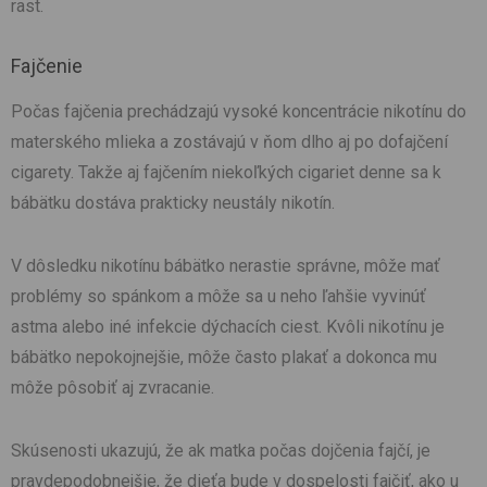
rast.
Fajčenie
Počas fajčenia prechádzajú vysoké koncentrácie nikotínu do
materského mlieka a zostávajú v ňom dlho aj po dofajčení
cigarety. Takže aj fajčením niekoľkých cigariet denne sa k
bábätku dostáva prakticky neustály nikotín.
V dôsledku nikotínu bábätko nerastie správne, môže mať
problémy so spánkom a môže sa u neho ľahšie vyvinúť
astma alebo iné infekcie dýchacích ciest. Kvôli nikotínu je
bábätko nepokojnejšie, môže často plakať a dokonca mu
môže pôsobiť aj zvracanie.
Skúsenosti ukazujú, že ak matka počas dojčenia fajčí, je
pravdepodobnejšie, že dieťa bude v dospelosti fajčiť, ako u