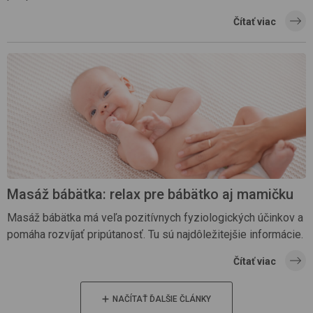
Čítať viac
Masáž bábätka: relax pre bábätko aj mamičku
Masáž bábätka má veľa pozitívnych fyziologických účinkov a
pomáha rozvíjať pripútanosť. Tu sú najdôležitejšie informácie.
Čítať viac
NAČÍTAŤ ĎALŠIE ČLÁNKY